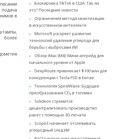
Блокировка TikTok в США: Так ли
аписании
я подача
это? Последние новости
онимов в
Ограничения метода квантизации
в искусственном интеллекте
штампы,
Microsoft ускоряет развитие
е более
технологий удаления углерода для
борьбы с выбросами ИИ
ждометия
Обзор iMac (M4): Мини-апгрейд для
начального уровня от Apple
DeepRoute привлекает $100 млн для
конкуренции с Tesla FSD в Китае
Технология SpiralWave: Будущее
преобразования CO₂ в топливо
Solideon стремится
децентрализовать производство
ракет с помощью 3D-печати
Scope3 начинает отслеживать
углеродный след ИИ
BaCta использует искусственные