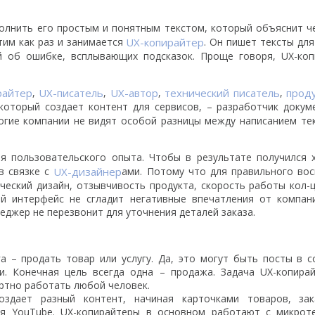
полнить его простым и понятным текстом, который объяснит ч
Этим как раз и занимается
UX-копирайтер
. Он пишет тексты для
й об ошибке, всплывающих подсказок. Проще говоря, UX-коп
райтер
,
UX-писатель
,
UX-автор
,
технический писатель
,
прод
 который создает контент для сервисов, – разработчик докум
ногие компании не видят особой разницы между написанием те
я пользовательского опыта. Чтобы в результате получился 
в связке с
UX-дизайнер
ами. Потому что для правильного во
еский дизайн, отзывчивость продукта, скорость работы кол-
й интерфейс не сгладит негативные впечатления от компани
еджер не перезвонит для уточнения деталей заказа.
а – продать товар или услугу. Да, это могут быть посты в с
и. Конечная цель всегда одна – продажа. Задача UX-копирай
ортно работать любой человек.
оздает разный контент, начиная карточками товаров, зак
ля YouTube. UX-копирайтеры в основном работают с микроте