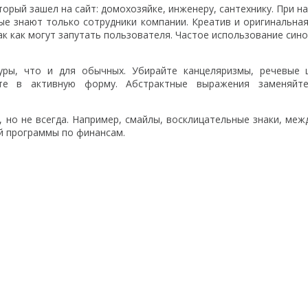
орый зашел на сайт: домохозяйке, инженеру, сантехнику. При н
ые знают только сотрудники компании. Креатив и оригинальна
ак как могут запутать пользователя. Частое использование син
уры, что и для обычных. Убирайте канцеляризмы, речевые 
ьте в активную форму. Абстрактные выражения заменяйт
 но не всегда. Например, смайлы, восклицательные знаки, ме
ой программы по финансам.