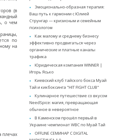
Эмоционально-образная терапия:
торов (в
Ваш путь к гармонии с Юлией
мандный
Струнгар — кризисным и семейным
ь, о чем
психологом
траницы,
Как малому и среднему бизнесу
ется по
эффективно продвигаться через
нному на
органические и платные каналы
трафика
Юридическая компания WINNER |
Игорь Ясько
Киевский клуб тайского бокса Муай
Тай и кикбоксинга "HIT FIGHT CLUB"
Кулинарное путешествие со вкусом
NeedSpice: магия, превращающая
обычное в невероятное
В Каменском прошёл первый в
Украине чемпионат WBC по Муай Тай
OFFLINE СЕМИНАР С DIGITAL
а плечах
МАРКЕТИНГА 1.0