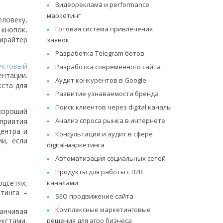
Видеореклама и performance
маркетинг
еловеку,
Готовая система привлечения
 кнопок,
ирайтер
заявок
Разработка Telegram ботов
уктовый
Разработка современного сайта
ентации.
Аудит конкурентов в Google
кста для
Развитие узнаваемости бренда
Поиск клиентов через digital каналы
хороший
Анализ спроса рынка в интернете
сприятия
центра и
Консультации и аудит в сфере
и, если
digital-маркетинга
Автоматизация социальных сетей
Продукты для работы с B2B
каналами
оцсетях,
тинга –
SEO продвижение сайта
Комплексные маркетинговые
анчивая
решения для агро бизнеса
кстами,