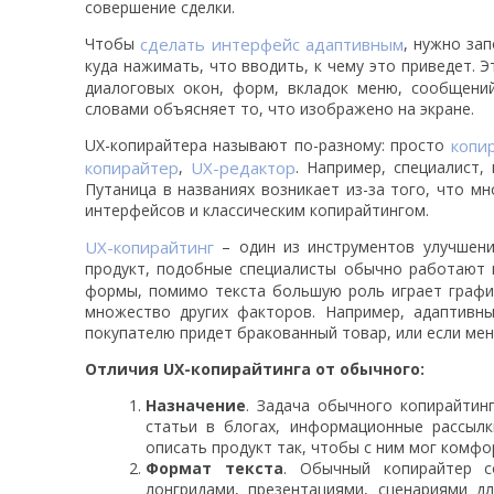
совершение сделки.
Чтобы
сделать интерфейс адаптивным
, нужно за
куда нажимать, что вводить, к чему это приведет. 
диалоговых окон, форм, вкладок меню, сообщени
словами объясняет то, что изображено на экране.
UX-копирайтера называют по-разному: просто
копи
копирайтер
,
UX-редактор
. Например, специалист,
Путаница в названиях возникает из-за того, что м
интерфейсов и классическим копирайтингом.
UX-копирайтинг
– один из инструментов улучшени
продукт, подобные специалисты обычно работают 
формы, помимо текста большую роль играет графич
множество других факторов. Например, адаптивны
покупателю придет бракованный товар, или если мен
Отличия UX-копирайтинга от обычного:
Назначение
. Задача обычного копирайтинг
статьи в блогах, информационные рассылк
описать продукт так, чтобы с ним мог комф
Формат текста
. Обычный копирайтер с
лонгридами, презентациями, сценариями д