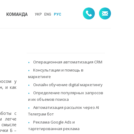
КОМАНДА
УКР
ENG
РУС
Операционная автоматизация CRM
Консультации и помощь в
маркетинге
росом у
Онлайн обучение digital маркетингу
н, и как
Определение популярных запросов
и их объемов поиска
Автоматизация рассылок через AI
аботы с
Телеграм бот
м легче
Реклама Google Ads и
 смысле
таргетированная реклама
очки Б –