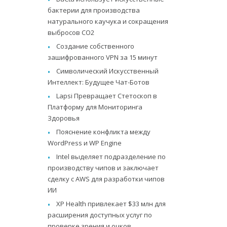
бактерии для производства
натурального каучука и сокращения
выбросов CO2
Создание собственного
зашифрованного VPN за 15 минут
Символический Искусственный
Интеллект: Будущее Чат-Ботов
Lapsi Превращает Стетоскоп в
Платформу для Мониторинга
Здоровья
Пояснение конфликта между
WordPress и WP Engine
Intel выделяет подразделение по
производству чипов и заключает
сделку с AWS для разработки чипов
ИИ
XP Health привлекает $33 млн для
расширения доступных услуг по
проверке зрения и очков