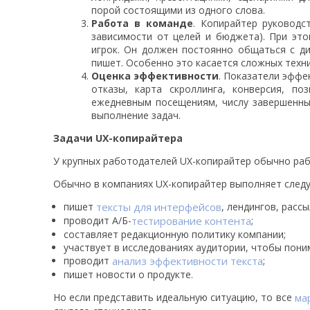
порой состоящими из одного слова.
Работа в команде
. Копирайтер руководс
зависимости от целей и бюджета). При эт
игрок. Он должен постоянно общаться с ди
пишет. Особенно это касается сложных техн
Оценка эффективности
. Показатели эффе
отказы, карта скроллинга, конверсия, п
ежедневным посещениям, числу завершенных
выполнение задач.
Задачи UX-копирайтера
У крупных работодателей UX-копирайтер обычно раб
Обычно в компаниях UX-копирайтер выполняет след
пишет
тексты для интерфейсов
, лендингов, рассы
проводит А/Б-
тестирование контента
;
составляет редакционную политику компании;
участвует в исследованиях аудитории, чтобы пони
проводит
анализ эффективности текста
;
пишет новости о продукте.
Но если представить идеальную ситуацию, то все
ма