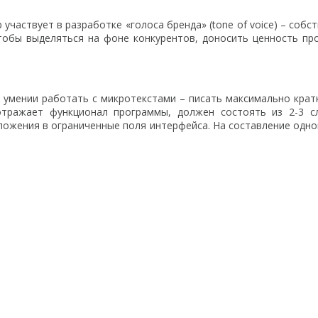
частвует в разработке «голоса бренда» (tone of voice) – собс
тобы выделяться на фоне конкурентов, доносить ценность пр
 умении работать с микротекстами – писать максимально крат
отражает функционал программы, должен состоять из 2-3 сл
ложения в ограниченные поля интерфейса. На составление одн