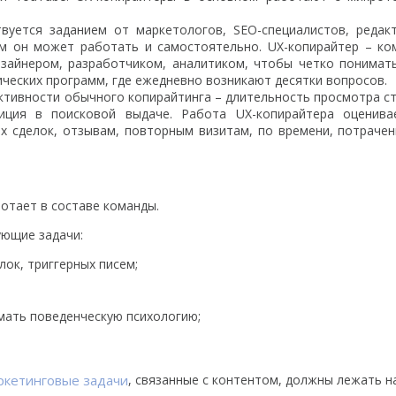
твуется заданием от маркетологов, SEO-специалистов, редак
ом он может работать и самостоятельно. UX-копирайтер – ко
зайнером, разработчиком, аналитиком, чтобы четко понимат
ических программ, где ежедневно возникают десятки вопросов.
ктивности обычного копирайтинга – длительность просмотра с
озиция в поисковой выдаче. Работа UX-копирайтера оценива
 сделок, отзывам, повторным визитам, по времени, потраче
отает в составе команды.
ующие задачи:
лок, триггерных писем;
мать поведенческую психологию;
ркетинговые задачи
, связанные с контентом, должны лежать н