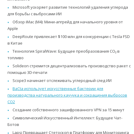
Microsoft ускоряет развитие технологий удаления углерода
для борьбы с выбросами ИИ
Обзор iMac (M4): Мини-апгрейд для начального уровня от
Apple
DeepRoute привлекает $100 млн для конкуренции с Tesla FSD
в Китае
Технология SpiralWave: Будущее преобразования CO₂ в
топливо
Solideon стремится децентрализовать производство ракет с
помощью 3D-печати
Scope3 начинает отслеживать углеродный след ИИ
BaCta использует искусственные бактерии для
производства натурального каучука и сокращения выбросов
CO2
Создание собственного зашифрованного VPN за 15 минут
Символический Искусственный Интеллект: Будущее Чат-
Ботов
Lapsi Превращает Стетоскоп в Платформу для Мониторинга