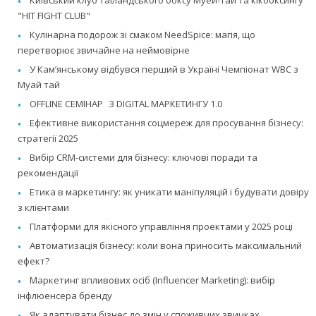
Київський клуб таїландського боксу Муей-Тай та кікбоксингу
"HIT FIGHT CLUB"
Кулінарна подорож зі смаком NeedSpice: магія, що
перетворює звичайне на неймовірне
У Камʼянському відбувся перший в Україні Чемпіонат WBC з
Муай тай
OFFLINE СЕМІНАР З DIGITAL МАРКЕТИНГУ 1.0
Ефективне використання соцмереж для просування бізнесу:
стратегії 2025
Вибір CRM-системи для бізнесу: ключові поради та
рекомендації
Етика в маркетингу: як уникати маніпуляцій і будувати довіру
з клієнтами
Платформи для якісного управління проектами у 2025 році
Автоматизація бізнесу: коли вона приносить максимальний
ефект?
Маркетинг впливових осіб (Influencer Marketing): вибір
інфлюенсера бренду
Як адаптувати бізнес до змін у споживчих звичках