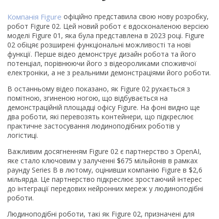
Компанія Figure
офіційно представила свою нову розробку,
робот Figure 02. Цей новий робот є вдосконаленою версією
моделі Figure 01, яка була представлена в 2023 році. Figure
02 обіцяє розширені функціональні можливості та нові
функції. Перше відео демонструє дизайн робота та його
потенціал, порівнюючи його з відеороликами споживчої
електроніки, а не з реальними демонстраціями його роботи.
В останньому відео показано, як Figure 02 рухається з
помітною, згиненою ногою, що відбувається на
демонстраційній площадці офісу Figure. На фоні видно ще
два роботи, які перевозять контейнери, що підкреслює
практичне застосування людиноподібних роботів у
логістиці.
Важливим досягненням Figure 02 є партнерство з OpenAI,
яке стало ключовим у залученні $675 мільйонів в рамках
раунду Series B в лютому, оцінивши компанію Figure в $2,6
мільярда. Це партнерство підкреслює зростаючий інтерес
до інтеграції передових нейронних мереж у людиноподібні
роботи.
Людиноподібні роботи, такі як Figure 02, призначені для