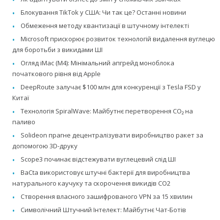
Блокування TikTok у США: Чи так це? Останні новини
Обмеження методу квантизації в штучному інтелекті
Microsoft прискорює розвиток технологій видалення вуглецю
для боротьби з викидами ШІ
Огляд iMac (M4): Мінімальний апгрейд моноблока
початкового рівня від Apple
DeepRoute залучає $100 млн для конкуренції з Tesla FSD у
Китаї
Технологія SpiralWave: Майбутнє перетворення CO₂ на
паливо
Solideon прагне децентралізувати виробництво ракет за
допомогою 3D-друку
Scope3 починає відстежувати вуглецевий слід ШІ
BaCta використовує штучні бактерії для виробництва
натурального каучуку та скорочення викидів CO2
Створення власного зашифрованого VPN за 15 хвилин
Символічний Штучний Інтелект: Майбутнє Чат-Ботів