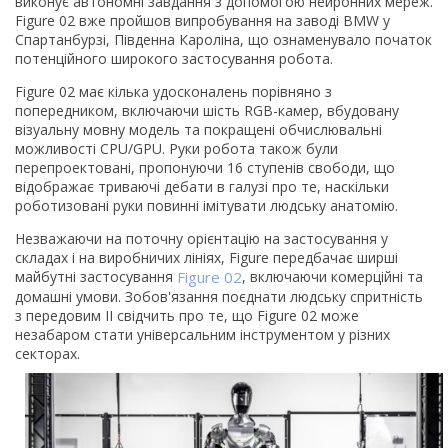
виконує автономні завдання з допомогою нейронних мереж.
Figure 02 вже пройшов випробування на заводі BMW у
Спартанбурзі, Південна Кароліна, що ознаменувало початок
потенційного широкого застосування робота.
Figure 02 має кілька удосконалень порівняно з
попередником, включаючи шість RGB-камер, вбудовану
візуальну мовну модель та покращені обчислювальні
можливості CPU/GPU. Руки робота також були
перепроектовані, пропонуючи 16 ступенів свободи, що
відображає триваючі дебати в галузі про те, наскільки
роботизовані руки повинні імітувати людську анатомію.
Незважаючи на поточну орієнтацію на застосування у
складах і на виробничих лініях, Figure передбачає ширші
майбутні застосування
Figure 02
, включаючи комерційні та
домашні умови. Зобов'язання поєднати людську спритність
з передовим ІІ свідчить про те, що Figure 02 може
незабаром стати універсальним інструментом у різних
секторах.