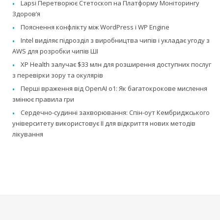
Lapsi Перетворює Стетоскоп на Платформу Моніторингу
Здоров’я
Пояснення конфлікту між WordPress і WP Engine
Intel виділяє підрозділ з виробництва чипів і укладає угоду з
AWS для розробки чипів ШІ
XP Health залучає $33 млн для розширення доступних послуг
з перевірки зору та окулярів
Перші враження від OpenAI o1: Як багатокрокове мислення
змінює правила гри
Сердечно-судинні захворювання: Спін-оут Кембриджського
університету використовує ІІ для відкриття нових методів
лікування