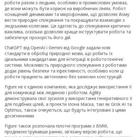
роботи разом з людьми, особливо в промислових умовах,
де вони можуть бути корисні на виробничих лініях. Робот
оснащений динаміками та мікрофонами, що дозволяє йому
вести природне спілкування та покращувати взаємодію з
людськими колегами. Ця здатність до спілкування критично
важлива, оскільки дозволяє краще інструктувати робота та
забезпечує прозорість його дій.
ChatGPT від OpenAI і Gemini від Google задали нові
стандарти в обробці природної мови, що робить їх
ідеальними кандидатами для інтеграції в робототехнічні
системи. Можливість природного спілкування з роботами
додає рівень безпеки та ефективності, особливо коли ці
роботи працюють автономно без захисних конструкцій.
Figure не є єдиною компанією, яка досліджує використання ІІ
для комунікації між людиною і роботом. Agility
демонструвала свої зусилля у використанні генеративного ІІ
для подібних цілей, а проекти Ілона Маска, такі як Grok AI та
Optimus, також очікуються, що будуть інтегровані з цими
досягненнями.
Figure також розпочала пілотні програми з BMW,
продемонструвавши ранню, зв'язану версію робота, що