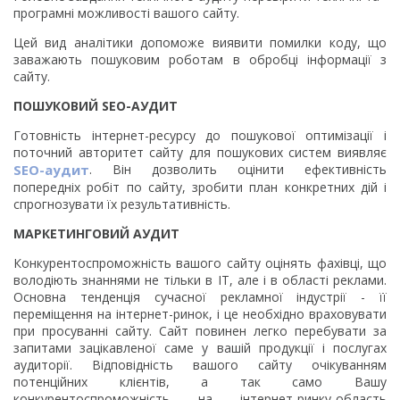
програмні можливості вашого сайту.
Цей вид аналітики допоможе виявити помилки коду, що
заважають пошуковим роботам в обробці інформації з
сайту.
ПОШУКОВИЙ SEO-АУДИТ
Готовність інтернет-ресурсу до пошукової оптимізації і
поточний авторитет сайту для пошукових систем виявляє
SEO-аудит
. Він дозволить оцінити ефективність
попередніх робіт по сайту, зробити план конкретних дій і
спрогнозувати їх результативність.
МАРКЕТИНГОВИЙ АУДИТ
Конкурентоспроможність вашого сайту оцінять фахівці, що
володіють знаннями не тільки в IT, але і в області реклами.
Основна тенденція сучасної рекламної індустрії - її
переміщення на інтернет-ринок, і це необхідно враховувати
при просуванні сайту. Сайт повинен легко перебувати за
запитами зацікавленої саме у вашій продукції і послугах
аудиторії. Відповідність вашого сайту очікуванням
потенційних клієнтів, а так само Вашу
конкурентоспроможність на інтернет-ринку-область