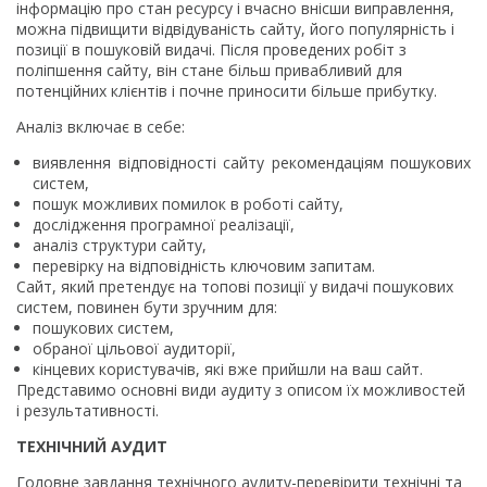
інформацію про стан ресурсу і вчасно внісши виправлення,
можна підвищити відвідуваність сайту, його популярність і
позиції в пошуковій видачі. Після проведених робіт з
поліпшення сайту, він стане більш привабливий для
потенційних клієнтів і почне приносити більше прибутку.
Аналіз включає в себе:
виявлення відповідності сайту рекомендаціям пошукових
систем,
пошук можливих помилок в роботі сайту,
дослідження програмної реалізації,
аналіз структури сайту,
перевірку на відповідність ключовим запитам.
Сайт, який претендує на топові позиції у видачі пошукових
систем, повинен бути зручним для:
пошукових систем,
обраної цільової аудиторії,
кінцевих користувачів, які вже прийшли на ваш сайт.
Представимо основні види аудиту з описом їх можливостей
і результативності.
ТЕХНІЧНИЙ АУДИТ
Головне завдання технічного аудиту-перевірити технічні та