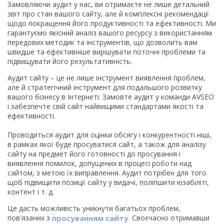
Замовляючи аудит у нас, ви отримаєте не лише детальний
звіт про стан вашого сайту, але й комплексні рекомендації
щодо покращення його продуктивності та ефективності. Ми
гарантуємо якісний аналіз вашого ресурсу з використанням
передових методик та інструментів, що дозволить вам
швидше та ефективніше вирішувати поточні проблеми та
підвищувати його результативність.
Аудит сайту – це не лише інструмент виявлення проблем,
але й стратегічний інструмент для подальшого розвитку
вашого бізнесу в Інтернеті. Замовте аудит у команди AVSEO
і забезпечте свій сайт найвищими стандартами якості та
ефективності.
Проводиться аудит для оцінки обсягу і конкурентності ніші,
в рамках якої буде просуватися сайт, а також для аналізу
сайту на предмет його готовності до просування і
виявлення помилок, допущених в процесі роботи над
сайтом, з метою їх виправлення. Аудит потрібен для того
щоб підвищити позиції сайту у видачі, поліпшити юзабіліті,
контент і т. д.
Це дасть можливість уникнути багатьох проблем,
пов'язаних з
просуванням сайту
. Своєчасно отримавши