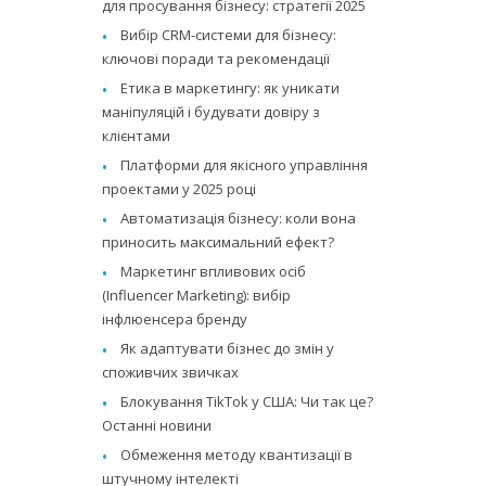
для просування бізнесу: стратегії 2025
Вибір CRM-системи для бізнесу:
ключові поради та рекомендації
Етика в маркетингу: як уникати
маніпуляцій і будувати довіру з
клієнтами
Платформи для якісного управління
проектами у 2025 році
Автоматизація бізнесу: коли вона
приносить максимальний ефект?
Маркетинг впливових осіб
(Influencer Marketing): вибір
інфлюенсера бренду
Як адаптувати бізнес до змін у
споживчих звичках
Блокування TikTok у США: Чи так це?
Останні новини
Обмеження методу квантизації в
штучному інтелекті