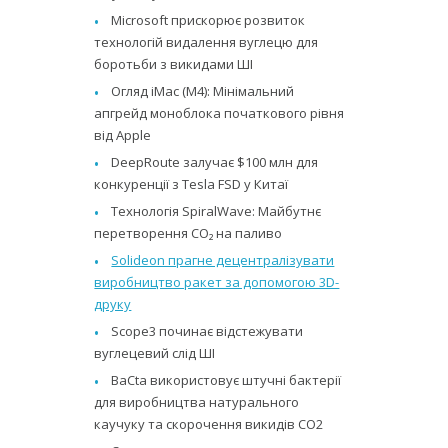
Microsoft прискорює розвиток
технологій видалення вуглецю для
боротьби з викидами ШІ
Огляд iMac (M4): Мінімальний
апгрейд моноблока початкового рівня
від Apple
DeepRoute залучає $100 млн для
конкуренції з Tesla FSD у Китаї
Технологія SpiralWave: Майбутнє
перетворення CO₂ на паливо
Solideon прагне децентралізувати
виробництво ракет за допомогою 3D-
друку
Scope3 починає відстежувати
вуглецевий слід ШІ
BaCta використовує штучні бактерії
для виробництва натурального
каучуку та скорочення викидів CO2