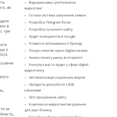
уть
Відеореклама і performance
ого, як
маркетинг
Готова система залучення заявок
нцюги
Розробка Telegram ботів
ало в
Розробка сучасного сайту
о, три
Аудит конкурентів в Google
Розвиток впізнаваності бренду
вати
 що є
Пошук клієнтів через digital канали
2024.
Аналіз попиту ринку в інтернеті
осмічні
Консультації та аудит у сфері digital-
маркетингу
якого
Автоматизація соціальних мереж
Продукти для роботи з B2B
каналами
нь,
SEO просування сайту
Комплексні маркетингові рішення
ти їм
для агро бізнесу
область,
Емоційно-образна терапія: Ваш