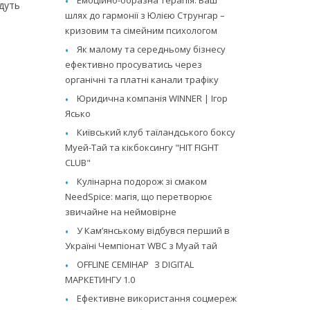
дуть
шлях до гармонії з Юлією Струнгар –
кризовим та сімейним психологом
Як малому та середньому бізнесу
ефективно просуватись через
органічні та платні канали трафіку
Юридична компанія WINNER | Ігор
Ясько
Київський клуб таїландського боксу
Муей-Тай та кікбоксингу "HIT FIGHT
CLUB"
Кулінарна подорож зі смаком
NeedSpice: магія, що перетворює
звичайне на неймовірне
У Камʼянському відбувся перший в
Україні Чемпіонат WBC з Муай тай
OFFLINE СЕМІНАР З DIGITAL
МАРКЕТИНГУ 1.0
Ефективне використання соцмереж