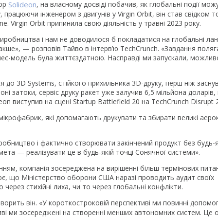
тор
Solideon
, на власному досвіді побачив, як глобальні події мож
, працюючи інженером з двигунів у Virgin Orbit, він став свідком т
 Virgin Orbit припинила свою діяльність у травні 2023 року.
 виробництва і нам не доводилося б покладатися на глобальні ла
накше», — розповів Тайво в інтерв’ю TechCrunch. «Завдання поляг
знес-модель була життєздатною. Насправді ми запускали, можлив
вся до 3D Systems, стійкого прихильника 3D-друку, перш ніж засну
оні затоки, сервіс друку ракет уже залучив 6,5 мільйона доларів,
n виступив на сцені Startup Battlefield 20 на TechCrunch Disrupt 
ікрофабрик, які допомагають друкувати та збирати великі аерок
робництво і фактично створювати закінчений продукт без будь-
ета — реалізувати це в будь-якій точці Сонячної системи».
нням, компанія зосереджена на вирішенні більш термінових пита
ює, що Міністерство оборони США наразі проводить аудит своїх
 через стихійні лиха, чи то через глобальні конфлікти.
орить він. «У короткостроковій перспективі ми повинні допомог
иві ми зосереджені на створенні менших автономних систем. Це 