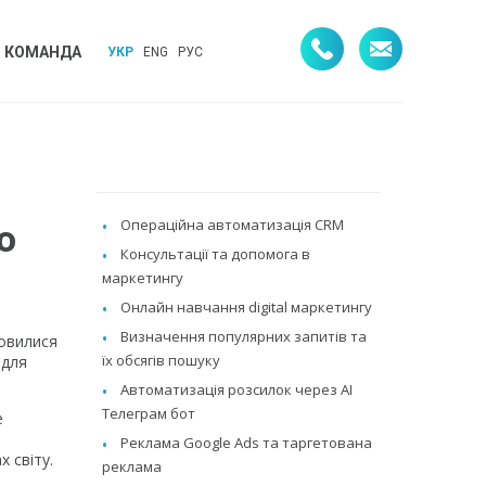
КОМАНДА
УКР
ENG
РУС
Операційна автоматизація CRM
о
Консультації та допомога в
маркетингу
Онлайн навчання digital маркетингу
Визначення популярних запитів та
новилися
їх обсягів пошуку
 для
Автоматизація розсилок через AI
Телеграм бот
е
Реклама Google Ads та таргетована
 світу.
реклама