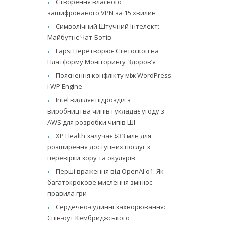
Створення власного
зашифрованого VPN за 15 хвилин
Символічний Штучний Інтелект:
Майбутнє Чат-Ботів
Lapsi Перетворює Стетоскоп на
Платформу Моніторингу Здоров’я
Пояснення конфлікту між WordPress
і WP Engine
Intel виділяє підрозділ з
виробництва чипів і укладає угоду з
AWS для розробки чипів ШІ
XP Health залучає $33 млн для
розширення доступних послуг з
перевірки зору та окулярів
Перші враження від OpenAI o1: Як
багатокрокове мислення змінює
правила гри
Сердечно-судинні захворювання:
Спін-оут Кембриджського