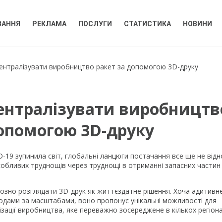
ВАННЯ
РЕКЛАМА
ПОСЛУГИ
СТАТИСТИКА
НОВИНИ
централізувати виробництво ракет за допомогою 3D-друку
централізувати виробництв
допомогою 3D-друку
ID-19 зупинила світ, глобальні ланцюги постачання все ще не від
 особливих труднощів через труднощі в отриманні запасних частин
рйозно розглядати 3D-друк як життєздатне рішення. Хоча адитивн
одами за масштабами, воно пропонує унікальні можливості для
зації виробництва, яке переважно зосереджене в кількох регіонах