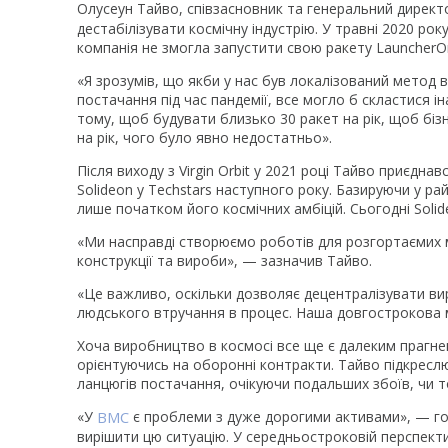
Олусеун Тайво, співзасновник та генеральний дирек
дестабілізувати космічну індустрію. У травні 2020 року
компанія не змогла запустити свою ракету LauncherOne.
«Я зрозумів, що якби у нас був локалізований метод
постачання під час пандемії, все могло б скластися і
тому, щоб будувати близько 30 ракет на рік, щоб бі
на рік, чого було явно недостатньо».
Після виходу з Virgin Orbit у 2021 році Тайво приєдна
Solideon у Techstars наступного року. Базируючи у рай
лише початком його космічних амбіцій. Сьогодні Solideo
«Ми насправді створюємо роботів для розгортаємих м
конструкції та вироби», — зазначив Тайво.
«Це важливо, оскільки дозволяє децентралізувати ви
людського втручання в процес. Наша довгострокова м
Хоча виробництво в космосі все ще є далеким прагне
орієнтуючись на оборонні контракти. Тайво підкресл
ланцюгів постачання, очікуючи подальших збоїв, чи то
«У
ВМС
є проблеми з дуже дорогими активами», — гов
вирішити цю ситуацію. У середньостроковій перспект