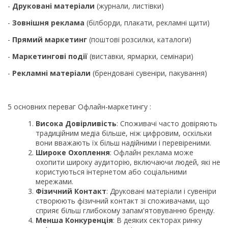
-
Друковані матеріали
(журнали, листівки)
-
Зовнішня реклама
(білборди, плакати, рекламні щити)
-
Прямий маркетинг
(поштові розсилки, каталоги)
-
Маркетингові події
(виставки, ярмарки, семінари)
-
Рекламні матеріали
(брендовані сувеніри, пакування)
5 основних переваг Офлайн-маркетингу :
Висока Довірливість
: Споживачі часто довіряють
традиційним медіа більше, ніж цифровим, оскільки
вони вважають їх більш надійними і перевіреними.
Широке Охоплення
: Офлайн реклама може
охопити широку аудиторію, включаючи людей, які не
користуються інтернетом або соціальними
мережами.
Фізичний Контакт
: Друковані матеріали і сувеніри
створюють фізичний контакт зі споживачами, що
сприяє більш глибокому запам'ятовуванню бренду.
Менша Конкуренція
: В деяких секторах ринку