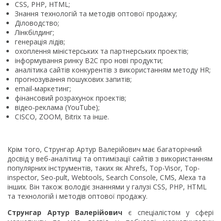
CSS, PHP, HTML;
Знання технологій та методів оптової продажу;
Діловодство;
Лінкбілдинг;
генерація лідів;
охоплення міністерських та партнерських проектів;
інформування ринку B2C про нові продукти;
аналітика сайтів конкурентів з використанням методу HR;
прогнозування пошукових запитів;
email-маркетинг;
фінансовий розрахунок проектів;
відео-реклама (YouTube);
CISCO, ZOOM, Bitrix та інше.
Крім того, Струнгар Артур Валерійович має багаторічний
досвід у веб-аналітиці та оптимізації сайтів з використанням
популярних інструментів, таких як Ahrefs, Top-Visor, Top-
inspector, Seo-pult, Webtools, Search Console, CMS, Alexa та
інших. Він також володіє знаннями у галузі CSS, PHP, HTML
та технологій і методів оптової продажу.
Струнгар Артур Валерійович
є спеціалістом у сфері