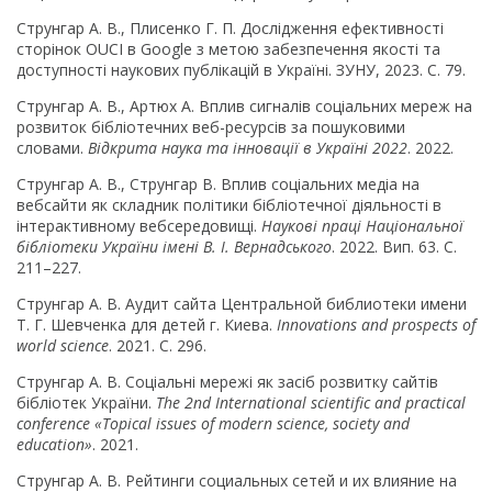
Струнгар А. В., Плисенко Г. П. Дослідження ефективності
сторінок OUCI в Google з метою забезпечення якості та
доступності наукових публікацій в Україні. ЗУНУ, 2023. С. 79.
Струнгар А. В., Артюх А. Вплив сигналів соціальних мереж на
розвиток бібліотечних веб-ресурсів за пошуковими
словами.
Відкрита наука та інновації в Україні 2022
. 2022.
Струнгар А. В., Струнгар В. Вплив соціальних медіа на
вебсайти як складник політики бібліотечної діяльності в
інтерактивному вебсередовищі.
Наукові праці Національної
бібліотеки України імені В. І. Вернадського
. 2022. Вип. 63. С.
211–227.
Струнгар А. В. Аудит сайта Центральной библиотеки имени
Т. Г. Шевченка для детей г. Киева.
Innovations and prospects of
world science
. 2021. С. 296.
Струнгар А. В. Соціальні мережі як засіб розвитку сайтів
бібліотек України.
The 2nd International scientific and practical
conference «Topical issues of modern science, society and
education»
. 2021.
Струнгар А. В. Рейтинги социальных сетей и их влияние на