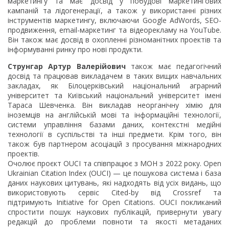
маркетингу та має досвід у побудові маркетингових
кампаній та лідогенерації, а також у використанні різних
інструментів маркетингу, включаючи Google AdWords, SEO-
продвиження, email-маркетинг та відеорекламу на YouTube.
Він також має досвід в охопленні різноманітних проектів та
інформуванні ринку про нові продукти.
Струнгар Артур Валерійович
також має педагогічний
досвід та працював викладачем в таких вищих навчальних
закладах, як Білоцерківський національний аграрний
університет та Київський національний університет імені
Тараса Шевченка. Він викладав неорганічну хімію для
іноземців на англійській мові та інформаційні технології,
системи управління базами даних, контекстні медійні
технології в суспільстві та інші предмети. Крім того, він
також був партнером асоціацій з просування міжнародних
проектів.
Очолює проєкт OUCI та співпрацює з МОН з 2022 року. Open
Ukrainian Citation Index (OUCI) — це пошукова система і база
даних наукових цитувань, які надходять від усіх видань, що
використовують сервіс
Cited-by від Crossref
та
підтримують
Initiative for Open Citations. OUCI покликаний
спростити пошук наукових публікацій, привернути увагу
редакцій до проблеми повноти та якості метаданих