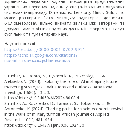
українських наукових видань, покращити представлення
українських наукових видань у спеціалізованих пошукових
системах (наприклад, Dimensions, Lens.org, 1findr, Scilit), що
може розширити їхню читацьку аудиторію, дозволить
бібліометристам вільно вивчати зв’язки між авторами та
документами з різних наукових дисциплін, зокрема, в галузі
суспільних та гуманітарних наук.
Наукові профілі:
https://orcid.org/0000-0001-8702-9911
https://scholar.google.com/citations?
user=l1S1vaYAAAAJ&hl=ru&oi=ao
Strunhar, A., Bobro, N., Hyshchuk, R., Bukovskyi, O., &
Alekseiko, V. (2024). Exploring the role of AI in shaping future
marketing strategies: Evaluations and outlooks. Amazonia
Investiga, 13(80), 43–53.
https://doi.org/10.34069/AI/2024.80.08.4
Strunhar, A., Kovalenko, D., Tarasov, S., Boltianska, L., &
Antonenko, K. (2024). Charting paths for socio-economic revival
in the wake of military turmoil. African Journal of Applied
Research, 10(1), 481–494.
https://doi.org/10.26437/ajar.30.06.2024.30