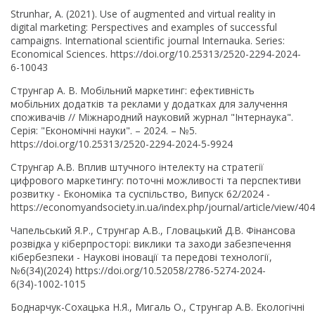
Strunhar, A. (2021). Use of augmented and virtual reality in
digital marketing: Perspectives and examples of successful
campaigns. International scientific journal Internauka. Series:
Economical Sciences. https://doi.org/10.25313/2520-2294-2024-
6-10043
Струнгар А. В. Мобільний маркетинг: ефективність
мобільних додатків та реклами у додатках для залучення
споживачів // Міжнародний науковий журнал "Інтернаука".
Серія: "Економічні науки". – 2024. – №5.
https://doi.org/10.25313/2520-2294-2024-5-9924
Струнгар А.В. Вплив штучного інтелекту на стратегії
цифрового маркетингу: поточні можливості та перспективи
розвитку - Економіка та суспільство, Випуск 62/2024 -
https://economyandsociety.in.ua/index.php/journal/article/view/40
Чапельський Я.Р., Струнгар А.В., Гловацький Д.В. Фінансова
розвідка у кіберпросторі: виклики та заходи забезпечення
кібербезпеки - Наукові іновації та передові технології,
№6(34)(2024) https://doi.org/10.52058/2786-5274-2024-
6(34)-1002-1015
Боднарчук-Сохацька Н.Я., Мигаль О., Струнгар А.В. Екологічні