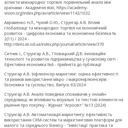
аспекти міжнародної торгівлі: порівняльний аналіз між
країнами - Академічні візії, https://academy-
vision.org/index.php/av/article/view/1142/1032
Авраменко Н.Л., Чухній О.Ю., Струнгар А.В. Вплив
глобалізації та міжнародної торгівлі на економічний
розвиток - Цифрова економіка та економічна безпека №
2(11) / 2024 -
http://dees.iei.od.ua/index.php/journal/article/view/370
Ситник І., Струнгар А.В., Гловацький Д.В. Інноваційні
технології та розвиток підприємництва у сучасному світі -
Ефективна економіка №6 - прийнята до публікації
Струнгар А.В. Інфлюенсер-маркетинг: оцінка ефективності
та ризиків використання мікро- і макроінфлюенсерів -
Економіка та суспільство, Випуск 63/2024
Струнгар А.В. Аналіз поведінки споживачів у онлайн-
середовищі: як впливають візуальні та текстові елементи на
рішення про покупку - Журнал "Агросвіт" №13 (2024)
Струнгар А.В. Автоматизація маркетингу: ефективність
використання CRM-систем та маркетингових платформ для
малого та середнього бізнесу - "Інвестиції: практика та