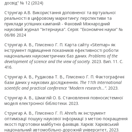
досвід" № 12 (2024)
Струнгар А.В. Використання доповненої та віртуальної
реальності в цифровому маркетингу: перспективи та
приклади успішних кампаній - Фаховий Міжнародний
науковий журнал "Інтернаука". Серія: "Економічні науки" №
06/86 2024
Струнгар А. В., Плисенко Г. П. Карта сайту «Sitemap» як
інструмент підвищення показників ефективності роботи
національних наукометричних баз даних.
Problems of the
development of science and the view of society
. 2023. Вип. 11. С.
416.
Струнгар А. В., Рудакова Т. В., Плисенко Г. П. Фактографічні
бази даних у наукових дослідженнях.
The 11th International
scientific and practical conference “Modern research...”
. 2023.
Струнгар А. В., Шмаглій О. Б. Становлення повносистемної
моделі електронної бібліотеки. 2023.
Струнгар А. В., Плисенко Г. П. Ahrefs як інструмент
оптимізації пошуку наукової інформації з метою покращення
якості підготовки майбутніх фахівців. Харків: Харківський
національний автомобільно-дорожній університет, 2023.