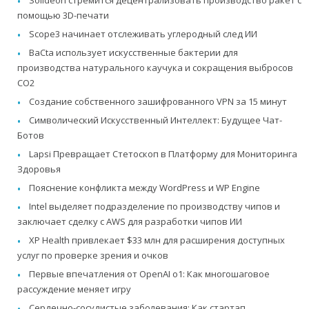
Solideon стремится децентрализовать производство ракет с
помощью 3D-печати
Scope3 начинает отслеживать углеродный след ИИ
BaCta использует искусственные бактерии для
производства натурального каучука и сокращения выбросов
CO2
Создание собственного зашифрованного VPN за 15 минут
Символический Искусственный Интеллект: Будущее Чат-
Ботов
Lapsi Превращает Стетоскоп в Платформу для Мониторинга
Здоровья
Пояснение конфликта между WordPress и WP Engine
Intel выделяет подразделение по производству чипов и
заключает сделку с AWS для разработки чипов ИИ
XP Health привлекает $33 млн для расширения доступных
услуг по проверке зрения и очков
Первые впечатления от OpenAI o1: Как многошаговое
рассуждение меняет игру
Сердечно-сосудистые заболевания: Как стартап