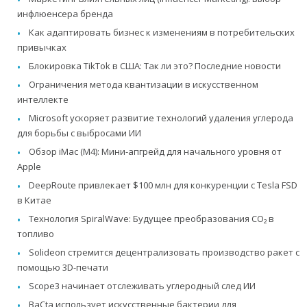
инфлюенсера бренда
Как адаптировать бизнес к изменениям в потребительских
привычках
Блокировка TikTok в США: Так ли это? Последние новости
Ограничения метода квантизации в искусственном
интеллекте
Microsoft ускоряет развитие технологий удаления углерода
для борьбы с выбросами ИИ
Обзор iMac (M4): Мини-апгрейд для начального уровня от
Apple
DeepRoute привлекает $100 млн для конкуренции с Tesla FSD
в Китае
Технология SpiralWave: Будущее преобразования CO₂ в
топливо
Solideon стремится децентрализовать производство ракет с
помощью 3D-печати
Scope3 начинает отслеживать углеродный след ИИ
BaCta использует искусственные бактерии для