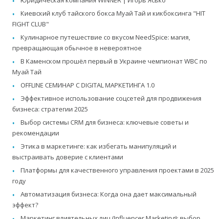
Юридическая компания WINNER | Игорь Ясько
Киевский клуб тайского бокса Муай Тай и кикбоксинга "HIT
FIGHT CLUB"
Кулинарное путешествие со вкусом NeedSpice: магия,
превращающая обычное в невероятное
В Каменском прошёл первый в Украине чемпионат WBC по
Муай Тай
OFFLINE СЕМИНАР С DIGITAL МАРКЕТИНГА 1.0
Эффективное использование соцсетей для продвижения
бизнеса: стратегии 2025
Выбор системы CRM для бизнеса: ключевые советы и
рекомендации
Этика в маркетинге: как избегать манипуляций и
выстраивать доверие с клиентами
Платформы для качественного управления проектами в 2025
году
Автоматизация бизнеса: Когда она дает максимальный
эффект?
Маркетинг влиятельных лиц (Influencer Marketing): выбор