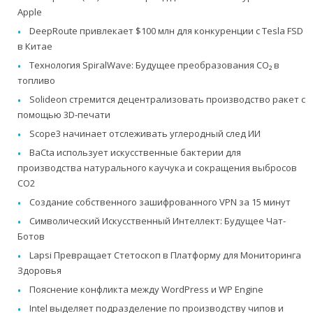
Apple
DeepRoute привлекает $100 млн для конкуренции с Tesla FSD
в Китае
Технология SpiralWave: Будущее преобразования CO₂ в
топливо
Solideon стремится децентрализовать производство ракет с
помощью 3D-печати
Scope3 начинает отслеживать углеродный след ИИ
BaCta использует искусственные бактерии для
производства натурального каучука и сокращения выбросов
CO2
Создание собственного зашифрованного VPN за 15 минут
Символический Искусственный Интеллект: Будущее Чат-
Ботов
Lapsi Превращает Стетоскоп в Платформу для Мониторинга
Здоровья
Пояснение конфликта между WordPress и WP Engine
Intel выделяет подразделение по производству чипов и