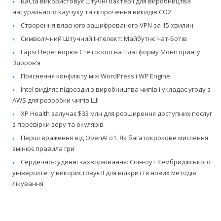
BaCta використовує штучні бактерії для виробництва
натурального каучуку та скорочення викидів CO2
Створення власного зашифрованого VPN за 15 хвилин
Символічний Штучний Інтелект: Майбутнє Чат-Ботів
Lapsi Перетворює Стетоскоп на Платформу Моніторингу
Здоров’я
Пояснення конфлікту між WordPress і WP Engine
Intel виділяє підрозділ з виробництва чипів і укладає угоду з
AWS для розробки чипів ШІ
XP Health залучає $33 млн для розширення доступних послуг
з перевірки зору та окулярів
Перші враження від OpenAI o1: Як багатокрокове мислення
змінює правила гри
Сердечно-судинні захворювання: Спін-оут Кембриджського
університету використовує ІІ для відкриття нових методів
лікування