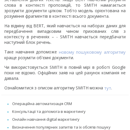
слова в контексті пропозицій, то SMITH намагається
зрозуміти документи цілком. Тобто модель орієнтована на
розуміння фрагментів в контексті всього документа.
На відміну від BERT, який навчається на наборах даних для
передбачення випадковим чином прихованих слів з
контексту в реченнях – - SMITH навчається передбачати
наступний блок речень.
Таке навчання допоможе
новому пошуковому алгоритму
краще розуміти об'ємні документи.
Чи використовується SMITH в повній мірі в роботі Google
поки не відомо. Офіційних заяв на цей рахунок компанія не
давала.
Ознайомитися з описом алгоритму SMITH можна
тут
.
Операційна автоматизація CRM
Консультації та допомога в маркетингу
Онлайн навчання digital маркетингу
Визначення популярних запитів та їх обсягів пошуку