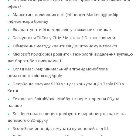
ефект?
Маркетинг впливових осіб (Influencer Marketing): вибір
інфлюенсера бренду
Як адаптувати бізнес до змін у споживчих звичках
Блокування TikTok у США: Чи так це? Останні новини
Обмеження методу квантизації в штучному інтелекті
Microsoft прискорює розвиток технологій видалення вуглецю
для боротьби з викидами ШІ
Огляд iMac (M4): Мінімальний апгрейд моноблока
початкового рівня від Apple
DeepRoute залучає $100 млн для конкуренції з Tesla FSD у
Китаї
Технологія SpiralWave: Майбутнє перетворення CO₂ на
паливо
Solideon прагне децентралізувати виробництво ракет за
допомогою 3D-друку
Scope3 починає відстежувати вуглецевий слід ШІ