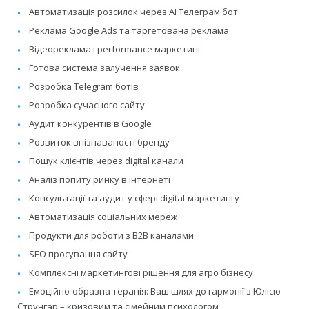
Автоматизація розсилок через AI Телеграм бот
Реклама Google Ads та таргетована реклама
Відеореклама і performance маркетинг
Готова система залучення заявок
Розробка Telegram ботів
Розробка сучасного сайту
Аудит конкурентів в Google
Розвиток впізнаваності бренду
Пошук клієнтів через digital канали
Аналіз попиту ринку в інтернеті
Консультації та аудит у сфері digital-маркетингу
Автоматизація соціальних мереж
Продукти для роботи з B2B каналами
SEO просування сайту
Комплексні маркетингові рішення для агро бізнесу
Емоційно-образна терапія: Ваш шлях до гармонії з Юлією
Струнгар – кризовим та сімейним психологом