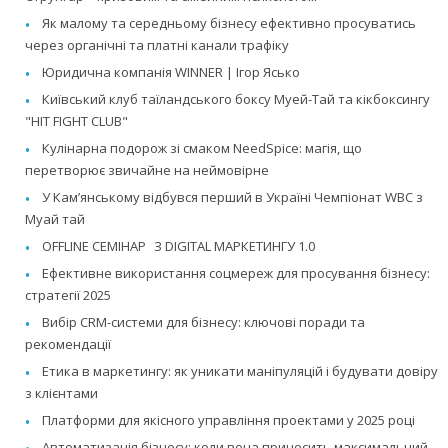
Як малому та середньому бізнесу ефективно просуватись
через органічні та платні канали трафіку
Юридична компанія WINNER | Ігор Ясько
Київський клуб таїландського боксу Муей-Тай та кікбоксингу
"HIT FIGHT CLUB"
Кулінарна подорож зі смаком NeedSpice: магія, що
перетворює звичайне на неймовірне
У Камʼянському відбувся перший в Україні Чемпіонат WBC з
Муай тай
OFFLINE СЕМІНАР З DIGITAL МАРКЕТИНГУ 1.0
Ефективне використання соцмереж для просування бізнесу:
стратегії 2025
Вибір CRM-системи для бізнесу: ключові поради та
рекомендації
Етика в маркетингу: як уникати маніпуляцій і будувати довіру
з клієнтами
Платформи для якісного управління проектами у 2025 році
Автоматизація бізнесу: коли вона приносить максимальний