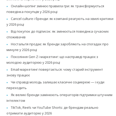
Онлайн-шопінг змінює правила гри: як трансформується
поведінка покупців у 2026 році
Cancel culture і бренди: як компанії реагують на хвилі критики
у 2026 році
Від покупок до підписок: як змінюється поведінка сучасних
споживачів
Ностальгія продає: як бренди заробляють на спогадах про
минуле у 2026 році
Покоління Gen Z і маркетинг: що насправді працює з
молодою аудиторією у 2026 році
Email-маркетинг повертається: чому старий інструмент
знову працює
Чи справді молодь залишає класичні соцмережі — і куди
переходить
Як великі бренди замінюють операторів підтримки штучним
інтелектом
TikTok, Reels чи YouTube Shorts: де брендам реально
отримати аудиторію у 2026