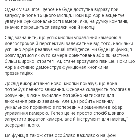
Однак Visual Intelligence не буде доступна відразу при
запуску iPhone 16 цього місяця. Поки що Apple акцентує
увагу на функціональності камери, яка, на думку компанії,
значно покращиться завдяки новій кнопці.
Слід зазначити, що успіх кнопки управління камерою в
довгостроковій перспективі залежатиме від того, наскільки
успішно Apple реалізує Visual Intelligence. Чи буде ця функція
розглядатися як суто камера-орієнтована або як частина
більш широкої стратегії AI, стане зрозуміло пізніше. Поки що
Apple активно демонструє функціонал кнопки на
презентаціях.
Досвід використання нової кнопки показує, що вона
потребує певного звикання. Основна складність полягає в
розумінні, з яким зусиллям потрібно натискати для
виконання різних завдань. Але це і робить новинку
унікальною порівняно з попередніми рішеннями в сфері
управління камерою. Тепер це не просто спосіб швидко
запустити додаток камери, але й інструмент для навігації
всередині нього.
Ця функція також стає особливо важливою на фоні