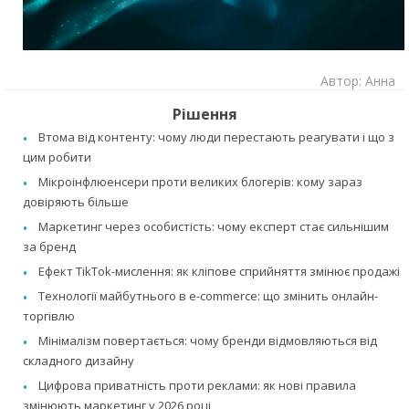
Автор: Анна
Рішення
Втома від контенту: чому люди перестають реагувати і що з
цим робити
Мікроінфлюенсери проти великих блогерів: кому зараз
довіряють більше
Маркетинг через особистість: чому експерт стає сильнішим
за бренд
Ефект TikTok-мислення: як кліпове сприйняття змінює продажі
Технології майбутнього в e-commerce: що змінить онлайн-
торгівлю
Мінімалізм повертається: чому бренди відмовляються від
складного дизайну
Цифрова приватність проти реклами: як нові правила
змінюють маркетинг у 2026 році