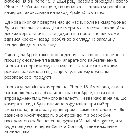
включення в iPhone 15. У 2024 році, разом з виходом нового
iPhone 16, з’явилася ще одна новинка — кнопка управління
камерою, анонсована на заході Apple «Glowtime».
Ця нова кнопка повертає нас до часів, коли на смартфонах
були спеціальні кнопки для камери, які з часом зникли. Для
деяких користувачів таке додавання нової кнопки може
здатися кроком назад, особливо з огляду на загальну
тенденцію до мінімалізму.
Однак для Apple такі нововведення є частиною постійного
процесу оновлення та зміни апаратного забезпечення.
Кнопки та порти можуть зникати і з’являтися з кожним
роком в залежності від напрямку, в якому компанія
розвиває свої продукти.
Кнопка управління камерою на iPhone 16, ймовірно, стала
частиною більш глобальної стратегії Apple, пов’язаної з
впровадженням штучного інтелекту. Незважаючи на те, що
камера завжди була ключовою функцією при виборі
смартфона, цього разу драйвером є саме технологія AI. Як
зазначив Крейг Федерігі, віце-президент з розробки
програмного забезпечення, функція Visual Intelligence, яка
буде працювати через Camera Control, стане важливим
оновленням.