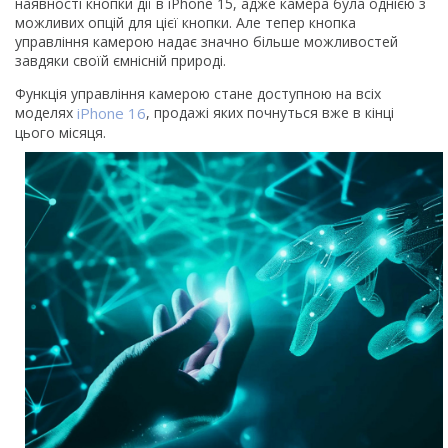
наявності кнопки дії в iPhone 15, адже камера була однією з
можливих опцій для цієї кнопки. Але тепер кнопка
управління камерою надає значно більше можливостей
завдяки своїй ємнісній природі.
Функція управління камерою стане доступною на всіх
моделях
iPhone 16
, продажі яких почнуться вже в кінці
цього місяця.