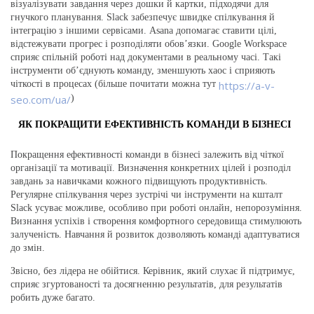
візуалізувати завдання через дошки й картки, підходячи для
гнучкого планування. Slack забезпечує швидке спілкування й
інтеграцію з іншими сервісами. Asana допомагає ставити цілі,
відстежувати прогрес і розподіляти обов’язки. Google Workspace
сприяє спільній роботі над документами в реальному часі. Такі
інструменти об’єднують команду, зменшують хаос і сприяють
чіткості в процесах (більше почитати можна тут
https://a-v-
seo.com/ua/
)
ЯК ПОКРАЩИТИ ЕФЕКТИВНІСТЬ КОМАНДИ В БІЗНЕСІ
Покращення ефективності команди в бізнесі залежить від чіткої
організації та мотивації. Визначення конкретних цілей і розподіл
завдань за навичками кожного підвищують продуктивність.
Регулярне спілкування через зустрічі чи інструменти на кшталт
Slack усуває можливе, особливо при роботі онлайн, непорозуміння.
Визнання успіхів і створення комфортного середовища стимулюють
залученість. Навчання й розвиток дозволяють команді адаптуватися
до змін.
Звісно, без лідера не обійтися. Керівник, який слухає й підтримує,
сприяє згуртованості та досягненню результатів, для результатів
робить дуже багато.