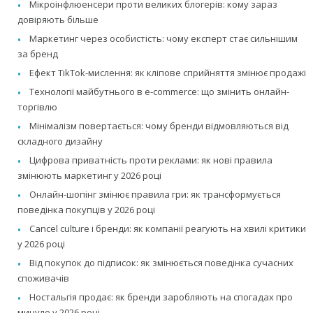
Мікроінфлюенсери проти великих блогерів: кому зараз
довіряють більше
Маркетинг через особистість: чому експерт стає сильнішим
за бренд
Ефект TikTok-мислення: як кліпове сприйняття змінює продажі
Технології майбутнього в e-commerce: що змінить онлайн-
торгівлю
Мінімалізм повертається: чому бренди відмовляються від
складного дизайну
Цифрова приватність проти реклами: як нові правила
змінюють маркетинг у 2026 році
Онлайн-шопінг змінює правила гри: як трансформується
поведінка покупців у 2026 році
Cancel culture і бренди: як компанії реагують на хвилі критики
у 2026 році
Від покупок до підписок: як змінюється поведінка сучасних
споживачів
Ностальгія продає: як бренди заробляють на спогадах про
минуле у 2026 році