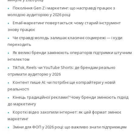
Покоління Gen Z і маркетинг: що насправді працює з
молодою аудиторією у 2026 році
Email-маркетинг повертається: чому старий інструмент
знову працює
Чи справді молодь залишає класичні соцмережі — і куди
переходить
Як великі бренди замінюють операторів підтримки штучним
інтелектом
TikTok, Reels чи YouTube Shorts: де брендам реально
отримати аудиторію у 2026
Контент пише AI: чи потрібні ще копірайтери у новій
реальності
Кінець традиційної реклами? Чому бренди змінюють підхід
до маркетингу
Короткі відео захопили інтернет: як цей формат змінює
маркетинг
Зміни для ФОП у 2026 році: що важливо знати підприємцям