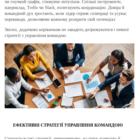
чи гнучкий графік, стимулює ентузіазм. Спільні інструменти,
наприклад, Trello чи Slack, полегшують координацію. Довіра й
командний дух зростають, коли лідер сприяє співпраці та усуває
перешкоди, дозволяючи кожному розкрити свій потенціал.
Звісно, додатково керівникам не завадить дотримуватися і певної
стратегії з управління командою.
ЕФЕКТИВНІ СТРАТЕГІЇ УПРАВЛІННЯ КОМАНДОЮ
Спирається такі стратегії,
першочергово,
на чітке лідерство й