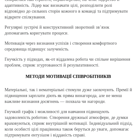
адаптивність. Лідер має визначати цілі, розподілити ролі
відповідно до сильних сторін кожного в команді та підтримувати
відкрите спілкування.
Регулярні зустрічі й конструктивний зворотний зв’язок
допомагають коригувати процеси.
Мотивація через визнання успіхів і створення комфортного
середовища підвищує залученість.
Гнучкість у підходах,
як-от віддалена робота чи спільне вирішення
проблем, сприяє згуртованості й результативності.
МЕТОДИ МОТИВАЦІЇ СПІВРОБІТНИКІВ
Матеріальні, так і нематеріальні стимули дуже заохочують. Премії й
підвищення зарплати діють як пряма винагорода, але не менш
важливе визнання досягнень — похвала чи нагороди.
Гнучкий графік і можливості для навчання підвищують
задоволеність роботою. Створення дружньої атмосфери, де думки
враховуються, сприяє внутрішній мотивації. Індивідуальний підхід,
коли особисті цілі працівника також беруться до уваги, допомагає
підтримувати ентузіазм і відданість справі.