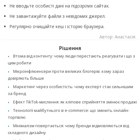
Не вводьте особисті дані на підозрілих сайтах.
Не завантажуйте файли з невідомих джерел.
Регулярно очищайте кеш і історію браузера.
Автор: Анастасія
Рішення
Втома від контенту: чому люди перестають реагувати і що з
цим робити
Мікроінфлюенсери проти великих блогерів: кому зараз
довіряють більше
Маркетинг через особистість: чому експерт стає сильнішим
за бренд
Ефект TikTok-мислення: як кліпове сприйняття змінює продажі
Технології майбутнього в e-commerce: що змінить онлайн-
торгівлю
Мінімалізм повертається: чому бренди відмовляються від
складного дизайну