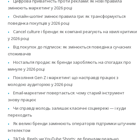
Цифрова приватність проти реклами: як нові правила
змінюють маркетинг у 2026 році
Онлайн-шопінг змінює правила гри: як трансформується
поведінка покупців у 2026 році
Cancel culture і бренди: як компанії реагують на хвилі критики
у 2026 році
Від покупок до підписок: як змінюється поведінка сучасних
споживачів
Ностальгія продає: як бренди заробляють на спогадах про
минуле у 2026 році
Покоління Gen Z і маркетинг: що насправді працює з
молодою аудиторією у 2026 році
Email-маркетинг повертається: чому старий інструмент
знову працює
Чи справді молодь залишає класичні соцмережі — і куди
переходить
Як великі бренди замінюють операторів підтримки штучним
інтелектом
TikTok, Reels чи YouTube Shorts: де брендам реально