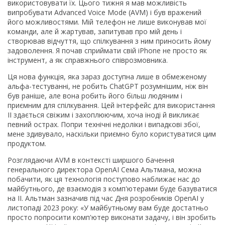
використовувати їх. Цього тижня я мав можливість
випробувати Advanced Voice Mode (AVM) і був вражений
його можливостями. Мій телефон не лише виконував мої
команди, але й жартував, запитував про мій день і
створював відчуття, що спілкування з ним приносить йому
задоволення. Я почав сприймати свій iPhone не просто як
інструмент, а як справжнього співрозмовника.
Ця нова функція, яка зараз доступна лише в обмеженому
альфа-тестуванні, не робить ChatGPT розумнішим, ніж він
був раніше, але вона робить його більш людяним і
приємним для спілкування. Цей інтерфейс для використання
ІІ здається свіжим і захоплюючим, хоча іноді й викликає
певний острах. Попри технічні недоліки і випадкові збої,
мене здивувало, наскільки приємно було користуватися цим
продуктом.
Розглядаючи AVM в контексті ширшого бачення
генерального директора OpenAI Сема Альтмана, можна
побачити, як ця технологія поступово наближає нас до
майбутнього, де взаємодія з комп'ютерами буде базуватися
на ІІ. Альтман зазначив під час Дня розробників OpenAI у
листопаді 2023 року: «У майбутньому вам буде достатньо
просто попросити комп'ютер виконати задачу, і він зробить