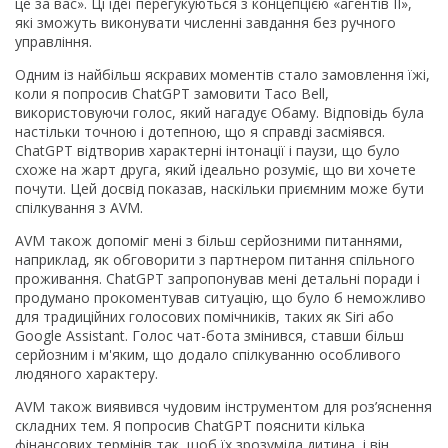
це за вас». Ці ідеї перегукуються з концепцією «агентів ІІ»,
які зможуть виконувати численні завдання без ручного
управління.
Одним із найбільш яскравих моментів стало замовлення їжі,
коли я попросив ChatGPT замовити Taco Bell,
використовуючи голос, який нагадує Обаму. Відповідь була
настільки точною і дотепною, що я справді засміявся.
ChatGPT відтворив характерні інтонації і паузи, що було
схоже на жарт друга, який ідеально розуміє, що ви хочете
почути. Цей досвід показав, наскільки приємним може бути
спілкування з AVM.
AVM також допоміг мені з більш серйозними питаннями,
наприклад, як обговорити з партнером питання спільного
проживання. ChatGPT запропонував мені детальні поради і
продумано прокоментував ситуацію, що було б неможливо
для традиційних голосових помічників, таких як Siri або
Google Assistant. Голос чат-бота змінився, ставши більш
серйозним і м'яким, що додало спілкуванню особливого
людяного характеру.
AVM також виявився чудовим інструментом для роз’яснення
складних тем. Я попросив ChatGPT пояснити кілька
фінансових термінів так, щоб їх зрозуміла дитина, і він