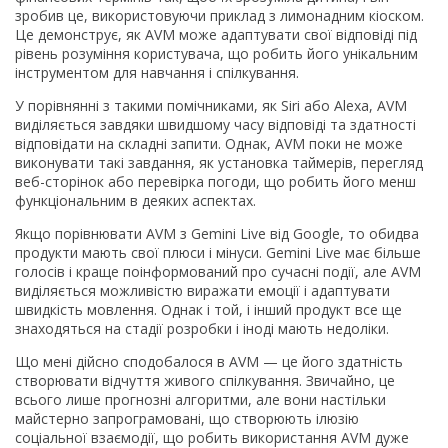
зробив це, використовуючи приклад з лимонадним кіоском.
Це демонструє, як AVM може адаптувати свої відповіді під
рівень розуміння користувача, що робить його унікальним
інструментом для навчання і спілкування.
У порівнянні з такими помічниками, як Siri або Alexa, AVM
виділяється завдяки швидшому часу відповіді та здатності
відповідати на складні запити. Однак, AVM поки не може
виконувати такі завдання, як установка таймерів, перегляд
веб-сторінок або перевірка погоди, що робить його менш
функціональним в деяких аспектах.
Якщо порівнювати AVM з Gemini Live від Google, то обидва
продукти мають свої плюси і мінуси. Gemini Live має більше
голосів і краще поінформований про сучасні події, але AVM
виділяється можливістю виражати емоції і адаптувати
швидкість мовлення. Однак і той, і інший продукт все ще
знаходяться на стадії розробки і іноді мають недоліки.
Що мені дійсно сподобалося в AVM — це його здатність
створювати відчуття живого спілкування. Звичайно, це
всього лише прогнозні алгоритми, але вони настільки
майстерно запрограмовані, що створюють ілюзію
соціальної взаємодії, що робить використання AVM дуже