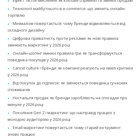
Ефект TikTok-мислення: як кліпове сприйняття змінює продажі
Технології майбутнього в e-commerce: що змінить онлайн-
торгівлю
Мінімалізм повертається: чому бренди відмовляються від
складного дизайну
Цифрова приватність проти реклами: як нові правила
змінюють маркетинг у 2026 році
Онлайн-шопінг змінює правила гри: як трансформується
поведінка покупців у 2026 році
Cancel culture і бренди: як компанії реагують на хвилі критики
у 2026 році
Від покупок до підписок: як змінюється поведінка сучасних
споживачів
Ностальгія продає: як бренди заробляють на спогадах про
минуле у 2026 році
Покоління Gen Z і маркетинг: що насправді працює з
молодою аудиторією у 2026 році
Email-маркетинг повертається: чому старий інструмент
знову працює