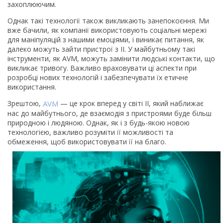
захоплюючим.
Однак такі технології також викликають занепокоєння. Ми
вже бачили, як компанії використовують соціальні мережі
для маніпуляцій з нашими емоціями, і виникає питання, як
далеко можуть зайти пристрої з ІІ. У майбутньому такі
інструменти, як AVM, можуть замінити людські контакти, що
викликає тривогу. Важливо враховувати ці аспекти при
розробці нових технологій і забезпечувати їх етичне
використання.
Зрештою,
AVM
— це крок вперед у світі ІІ, який наближає
нас до майбутнього, де взаємодія з пристроями буде більш
природною і людяною. Однак, як і з будь-якою новою
технологією, важливо розуміти її можливості та
обмеження, щоб використовувати її на благо.