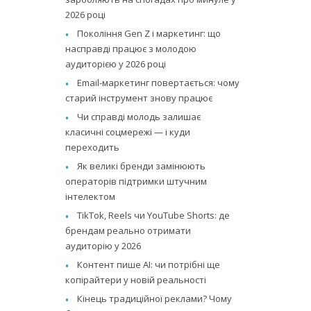
2026 році
Покоління Gen Z і маркетинг: що
насправді працює з молодою
аудиторією у 2026 році
Email-маркетинг повертається: чому
старий інструмент знову працює
Чи справді молодь залишає
класичні соцмережі — і куди
переходить
Як великі бренди замінюють
операторів підтримки штучним
інтелектом
TikTok, Reels чи YouTube Shorts: де
брендам реально отримати
аудиторію у 2026
Контент пише AI: чи потрібні ще
копірайтери у новій реальності
Кінець традиційної реклами? Чому