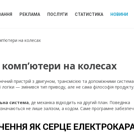
ВАННЯ
РЕКЛАМА
ПОСЛУГИ
СТАТИСТИКА
НОВИНИ
мп’ютери на колесах
 комп’ютери на колесах
ічний пристрій з двигуном, трансмісією та допоміжними система
ї логіки — змінився тип приводу, але не сама філософія продукту.
ьна система
, де механіка відходить на другий план. Поведінка
изначаються не лише залізом, а кодом. Саме програмне забезпе
ЧЕННЯ ЯК СЕРЦЕ ЕЛЕКТРОКАР