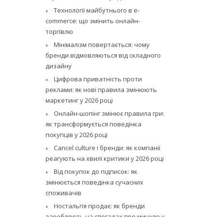
Технології майбутнього в e-
commerce: що змінить онлайн-
торгівлю
Мінімалізм повертається: чому
бренди відмовляються від складного
дизайну
Цифрова приватність проти
реклами: як нові правила змінюють
маркетинг у 2026 році
Онлайн-шопінг змінює правила гри:
як трансформується поведінка
покупців у 2026 році
Cancel culture і бренди: як компанії
реагують на хвилі критики у 2026 році
Від покупок до підписок: як
змінюється поведінка сучасних
споживачів
Ностальгія продає: як бренди
заробляють на спогадах про минуле у