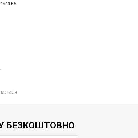
ється не
у
настасія
У БЕЗКОШТОВНО