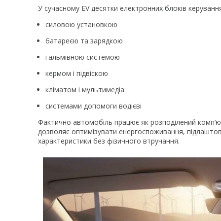
У сучасному EV десятки електронних блоків керування 
силовою установкою
батареєю та зарядкою
гальмівною системою
кермом і підвіскою
кліматом і мультимедіа
системами допомоги водієві
Фактично автомобіль працює як розподілений комп’ю
дозволяє оптимізувати енергоспоживання, підлаштову
характеристики без фізичного втручання.