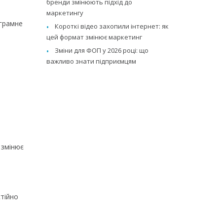
бренди змінюють підхід до
маркетингу
ограмне
Короткі відео захопили інтернет: як
цей формат змінює маркетинг
Зміни для ФОП у 2026 році: що
важливо знати підприємцям
 змінює
стійно