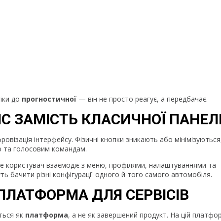
іки до
прогностичної
— він не просто реагує, а передбачає.
С ЗАМІСТЬ КЛАСИЧНОЇ ПАНЕЛ
візація інтерфейсу. Фізичні кнопки зникають або мінімізуються
ю та голосовим командам.
де користувач взаємодіє з меню, профілями, налаштуваннями та
жуть бачити різні конфігурації одного й того самого автомобіля.
ПЛАТФОРМА ДЛЯ СЕРВІСІВ
ться як
платформа
, а не як завершений продукт. На цій платфо