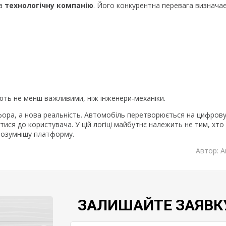
на
технологічну компанію
. Його конкурентна перевага визнача
ть не менш важливими, ніж інженери-механіки.
фора, а нова реальність. Автомобіль перетворюється на цифров
ися до користувача. У цій логіці майбутнє належить не тим, хто
розумнішу платформу.
Автор: А
ЗАЛИШАЙТЕ ЗАЯВК