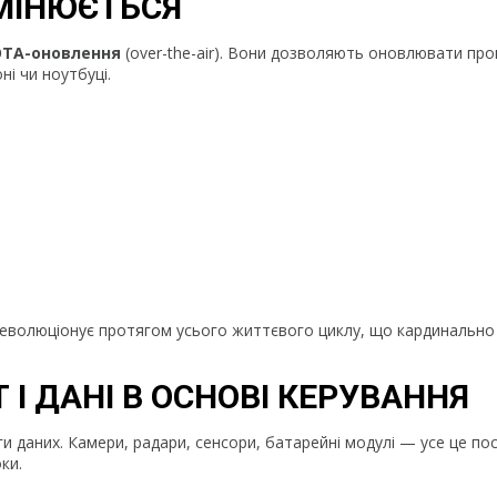
МІНЮЄТЬСЯ
OTA-оновлення
(over-the-air). Вони дозволяють оновлювати пр
і чи ноутбуці.
 еволюціонує протягом усього життєвого циклу, що кардинально
І ДАНІ В ОСНОВІ КЕРУВАННЯ
 даних. Камери, радари, сенсори, батарейні модулі — усе це по
ки.