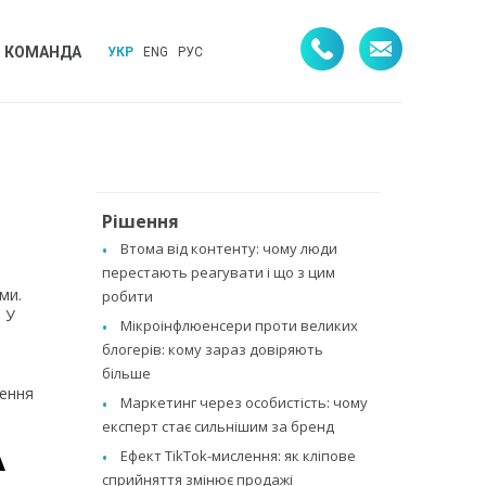
КОМАНДА
УКР
ENG
РУС
Рішення
Втома від контенту: чому люди
перестають реагувати і що з цим
ми.
робити
 У
Мікроінфлюенсери проти великих
блогерів: кому зараз довіряють
більше
чення
Маркетинг через особистість: чому
експерт стає сильнішим за бренд
А
Ефект TikTok-мислення: як кліпове
сприйняття змінює продажі