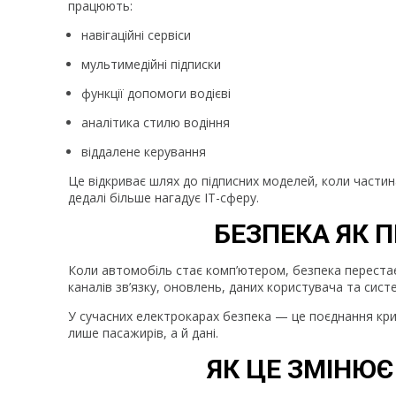
працюють:
навігаційні сервіси
мультимедійні підписки
функції допомоги водієві
аналітика стилю водіння
віддалене керування
Це відкриває шлях до підписних моделей, коли частина
дедалі більше нагадує IT-сферу.
БЕЗПЕКА ЯК 
Коли автомобіль стає комп’ютером, безпека перестає
каналів зв’язку, оновлень, даних користувача та сис
У сучасних електрокарах безпека — це поєднання крип
лише пасажирів, а й дані.
ЯК ЦЕ ЗМІНЮ