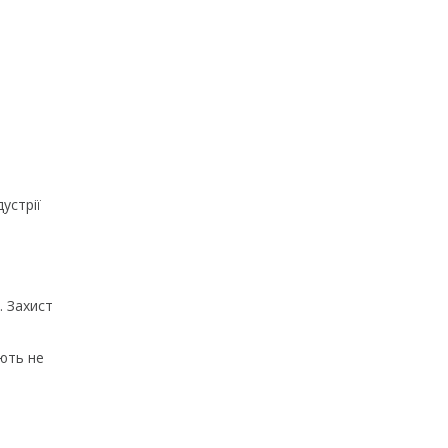
устрії
. Захист
ають не