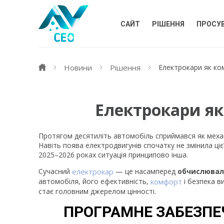
САЙТ
РІШЕННЯ
ПРОСУ
Новини
Рішення
Електрокари як ко
Електрокари як
Протягом десятиліть автомобіль сприймався як механ
Навіть поява електродвигунів спочатку не змінила ціє
2025–2026 роках ситуація принципово інша.
Сучасний
електрокар
— це насамперед
обчислювал
автомобіля, його ефективність,
комфорт
і безпека в
стає головним джерелом цінності.
ПРОГРАМНЕ ЗАБЕЗПЕ