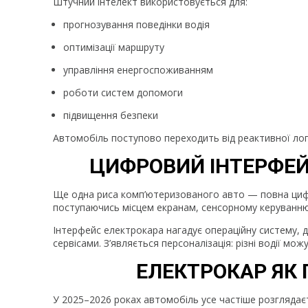
Штучний інтелект використовується для:
прогнозування поведінки водія
оптимізації маршруту
управління енергоспоживанням
роботи систем допомоги
підвищення безпеки
Автомобіль поступово переходить від реактивної лог
ЦИФРОВИЙ ІНТЕРФЕЙ
Ще одна риса комп’ютеризованого авто — повна цифро
поступаючись місцем екранам, сенсорному керуванн
Інтерфейс електрокара нагадує операційну систему, 
сервісами. З’являється персоналізація: різні водії мо
ЕЛЕКТРОКАР ЯК 
У 2025–2026 роках автомобіль усе частіше розглядає