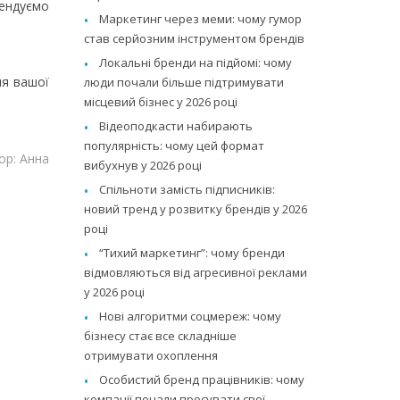
ендуємо
Маркетинг через меми: чому гумор
став серйозним інструментом брендів
Локальні бренди на підйомі: чому
ля вашої
люди почали більше підтримувати
місцевий бізнес у 2026 році
Відеоподкасти набирають
популярність: чому цей формат
ор: Анна
вибухнув у 2026 році
Спільноти замість підписників:
новий тренд у розвитку брендів у 2026
році
“Тихий маркетинг”: чому бренди
відмовляються від агресивної реклами
у 2026 році
Нові алгоритми соцмереж: чому
бізнесу стає все складніше
отримувати охоплення
Особистий бренд працівників: чому
компанії почали просувати свої