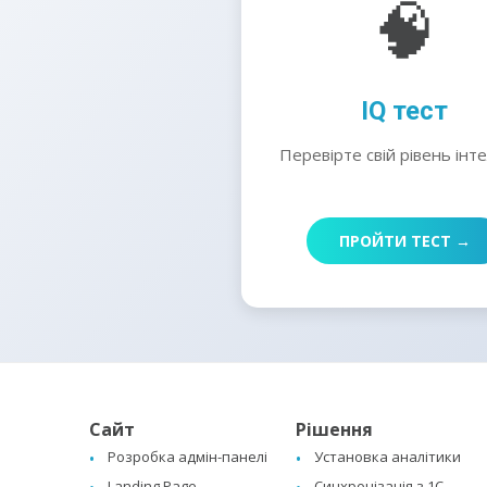
🧠
IQ тест
Перевірте свій рівень інт
ПРОЙТИ ТЕСТ →
Сайт
Рішення
Розробка адмін-панелі
Установка аналітики
Landing Page
Синхронізація з 1C