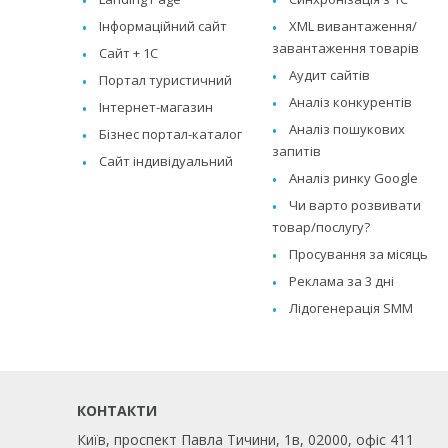
Інформаційний сайт
XML вивантаження/
завантаження товарів
Сайт + 1C
Аудит сайтів
Портал туристичний
Аналіз конкурентів
Інтернет-магазин
Аналіз пошукових
Бізнес портал-каталог
запитів
Сайт індивідуальний
Аналіз ринку Google
Чи варто розвивати
товар/послугу?
Просування за місяць
Реклама за 3 дні
Лідогенерація SMM
КОНТАКТИ
Київ, проспект Павла Тичини, 1в, 02000, офіс 411