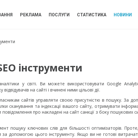
ВАННЯ
РЕКЛАМА
ПОСЛУГИ
СТАТИСТИКА
НОВИНИ
рументи
SEO інструменти
аналітики у світі. Ви можете використовувати Google Analyt
відвідувачів на сайті і вчинені ними цільові дії.
власникам сайтів управляти своєю присутністю в пошуку. За д
лки сканування та індексації вашого сайту, отримувати інформ
 повідомлення про накладені на сайт санкції з боку пошукових с
умент пошуку ключових слів для більшості оптимізаторів. Проте
 за допомогою цього інструменту. Якщо ви не готові витрачат