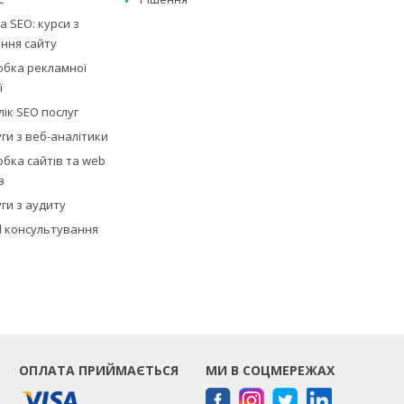
 SEO: курси з
ння сайту
обка рекламної
ї
ік SEO послуг
ги з веб-аналітики
бка сайтів та web
в
ги з аудиту
al консультування
ОПЛАТА ПРИЙМАЄТЬСЯ
МИ В СОЦМЕРЕЖАХ