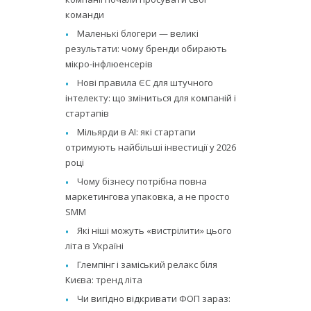
команди
Маленькі блогери — великі
результати: чому бренди обирають
мікро-інфлюенсерів
Нові правила ЄС для штучного
інтелекту: що зміниться для компаній і
стартапів
Мільярди в AI: які стартапи
отримують найбільші інвестиції у 2026
році
Чому бізнесу потрібна повна
маркетингова упаковка, а не просто
SMM
Які ніші можуть «вистрілити» цього
літа в Україні
Глемпінг і заміський релакс біля
Києва: тренд літа
Чи вигідно відкривати ФОП зараз: