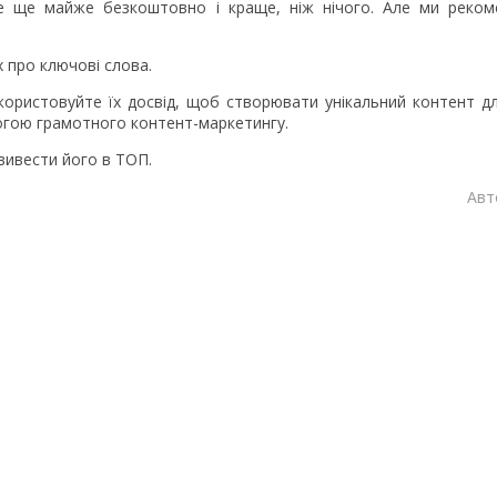
се ще майже безкоштовно і краще, ніж нічого. Але ми реком
х про ключові слова.
 використовуйте їх досвід, щоб створювати унікальний контент д
могою грамотного контент-маркетингу.
 вивести його в ТОП.
Авт