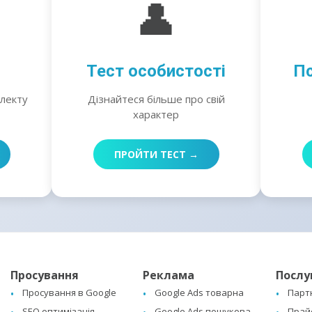
👤
Тест особистості
Пс
електу
Дізнайтеся більше про свій
характер
ПРОЙТИ ТЕСТ →
Просування
Реклама
Послу
Просування в Google
Google Ads товарна
Парт
SEO оптимізація
Google Ads пошукова
Прай