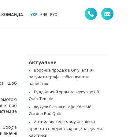
КОМАНДА
УКР
ENG
РУС
Актуальне
Воронка продажів OnlyFans: як
залучати трафік і збільшувати
ics, щоб
заробіток
Буддійський храм на Фукуоку: Hộ
Quốc Temple
опомогою
ацію про
Фукуок В’єтнам: кафе Xóm Mới
истем за
Garden Phú Quốc
Антимаркетинг: чому чесність і
, Google
простота продають краще за ідеальні
и значні
картинки