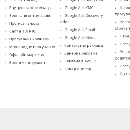
Внутрішня оптимізація
Google Ads КМС
Школа
просува
Зовнішня оптимізація
Google Ads Discovery
Video
Розр
Прогноз і аналіз
стратегі
Google Ads Email
Сайт в ТОП-10
Перел
Google Ads Media
Просування країнами
Послу
Контекстна реклама
Міжнародне просування
Розро
Банерна реклама
Оффлайн маркетинг
додаткі
Реклама в AVSEO
Бренд менеджмент
Послу
SMM (FB+Insta)
Digit