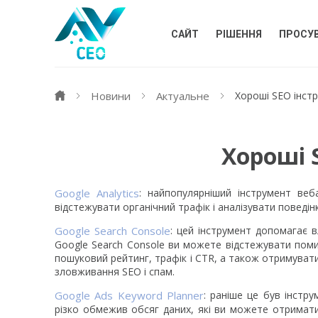
САЙТ
РІШЕННЯ
ПРОСУ
Новини
Актуальне
Хороші SEO інст
Хороші 
Google Analytics
: найпопулярніший інструмент веб
відстежувати органічний трафік і аналізувати поведінку 
Google Search Console
: цей інструмент допомагає 
Google Search Console ви можете відстежувати поми
пошуковий рейтинг, трафік і CTR, а також отримувати
зловживання SEO і спам.
Google Ads Keyword Planner
: раніше це був інстр
різко обмежив обсяг даних, які ви можете отримати