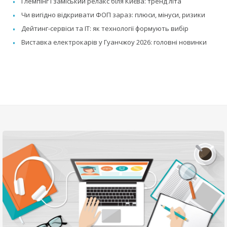
Глемпінг і заміський релакс біля Києва: тренд літа
Чи вигідно відкривати ФОП зараз: плюси, мінуси, ризики
Дейтинг-сервіси та IT: як технології формують вибір
Виставка електрокарів у Гуанчжоу 2026: головні новинки