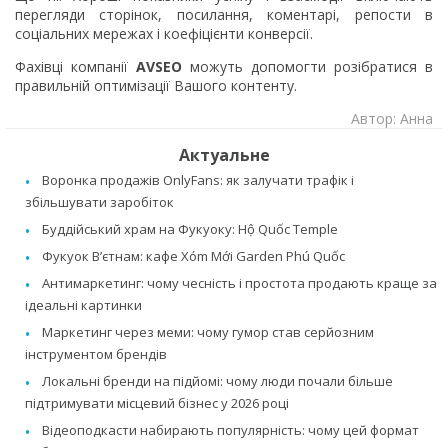
перегляди сторінок, посилання, коментарі, репости в
соціальних мережах і коефіцієнти конверсії.
Фахівці компанії
AVSEO
можуть допомогти розібратися в
правильній оптимізації Вашого контенту.
Автор: Анна
Актуальне
Воронка продажів OnlyFans: як залучати трафік і
збільшувати заробіток
Буддійський храм на Фукуоку: Hộ Quốc Temple
Фукуок В’єтнам: кафе Xóm Mới Garden Phú Quốc
Антимаркетинг: чому чесність і простота продають краще за
ідеальні картинки
Маркетинг через меми: чому гумор став серйозним
інструментом брендів
Локальні бренди на підйомі: чому люди почали більше
підтримувати місцевий бізнес у 2026 році
Відеоподкасти набирають популярність: чому цей формат