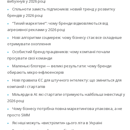
вибухнув у 2026 році
Спільноти замість підписників: новий тренд у розвитку
брендів у 2026 році
“Тихий маркетинг”: чому бренди відмовляються від
агресивної реклами у 2026 році
Нові алгоритми соцмереж: чому бізнесу стає все складніше
отримувати охоплення
Особистий бренд працівників: чому компанії почали
просувати свої команди
Маленькі блогери — великі результати: чому бренди
обирають мікро-інфлюенсерів
Нові правила ЄС для штучного інтелекту: що зміниться для
компаній і стартапів
Мільярди в AI: які стартапи отримують найбільші інвестиції у
2026 році
Чому бізнесу потрібна повна маркетингова упаковка, а не
просто SMM
Які ніші можуть «вистрілити» цього літа в Україні