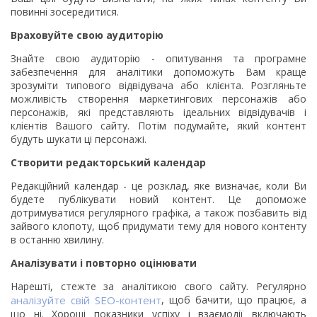
повинні зосередитися.
Враховуйте свою аудиторію
Знайте свою аудиторію - опитування та програмне
забезпечення для аналітики допоможуть Вам краще
зрозуміти типового відвідувача або клієнта. Розгляньте
можливість створення маркетингових персонажів або
персонажів, які представляють ідеальних відвідувачів і
клієнтів Вашого сайту. Потім подумайте, який контент
будуть шукати ці персонажі.
Створити редакторський календар
Редакційний календар - це розклад, яке визначає, коли Ви
будете публікувати новий контент. Це допоможе
дотримуватися регулярного графіка, а також позбавить від
зайвого клопоту, щоб придумати тему для нового контенту
в останню хвилину.
Аналізувати і повторно оцінювати
Нарешті, стежте за аналітикою свого сайту. Регулярно
аналізуйте свій SEO-контент
, щоб бачити, що працює, а
що ні. Хороші показники успіху і взаємодії включають