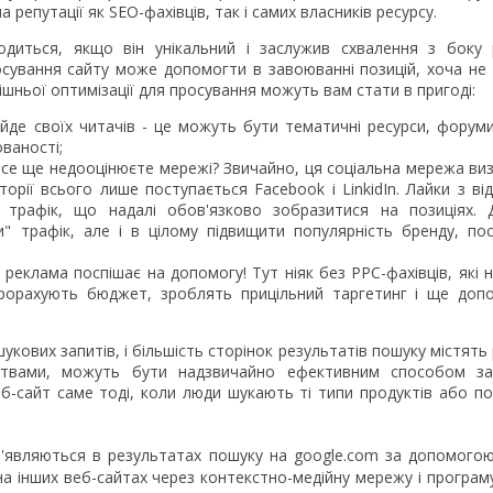
 репутації як SEO-фахівців, так і самих власників ресурсу.
годиться, якщо він унікальний і заслужив схвалення з боку
осування сайту може допомогти в завоюванні позицій, хоча не 
ішньої оптимізації для просування можуть вам стати в пригоді:
айде своїх читачів - це можуть бути тематичні ресурси, форуми
ваності;
все ще недооцінюєте мережі? Звичайно, ця соціальна мережа ви
орії всього лише поступається Facebook і LinkidIn. Лайки з від
трафік, що надалі обов'язково зобразитися на позиціях. Д
" трафік, але і в цілому підвищити популярність бренду, п
еклама поспішає на допомогу! Тут ніяк без PPC-фахівців, які н
прорахують бюджет, зроблять прицільний таргетинг і ще доп
укових запитів, і більшість сторінок результатів пошуку містять
мствами, можуть бути надзвичайно ефективним способом за
-сайт саме тоді, коли люди шукають ті типи продуктів або пос
 з'являються в результатах пошуку на google.com за допомого
на інших веб-сайтах через контекстно-медійну мережу і програм