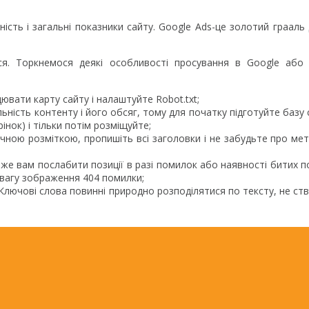
сть і загальні показники сайту. Google Ads-це золотий грааль 
.
ся. Торкнемося деякі особливості просування в Google або 
ювати карту сайту і налаштуйте Robot.txt;
льність контенту і його обсяг, тому для початку підготуйте базу 
нок) і тільки потім розміщуйте;
ичною розміткою, пропишіть всі заголовки і не забудьте про мет
же вам послабити позиції в разі помилок або наявності битих п
 увагу зображення 404 помилки;
Ключові слова повинні природно розподілятися по тексту, не с