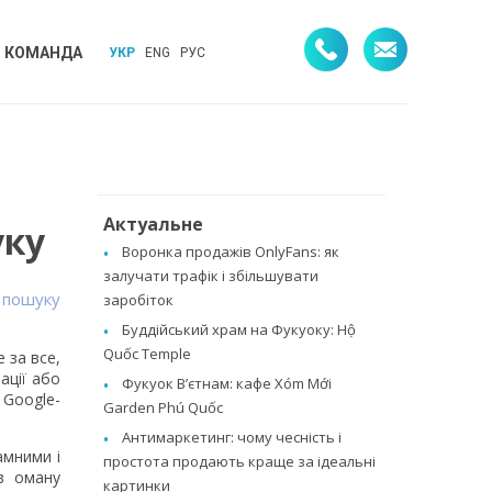
КОМАНДА
УКР
ENG
РУС
Актуальне
уку
Воронка продажів OnlyFans: як
залучати трафік і збільшувати
 пошуку
заробіток
Буддійський храм на Фукуоку: Hộ
Quốc Temple
 за все,
ації або
Фукуок В’єтнам: кафе Xóm Mới
 Google-
Garden Phú Quốc
Антимаркетинг: чому чесність і
амними і
простота продають краще за ідеальні
в оману
картинки