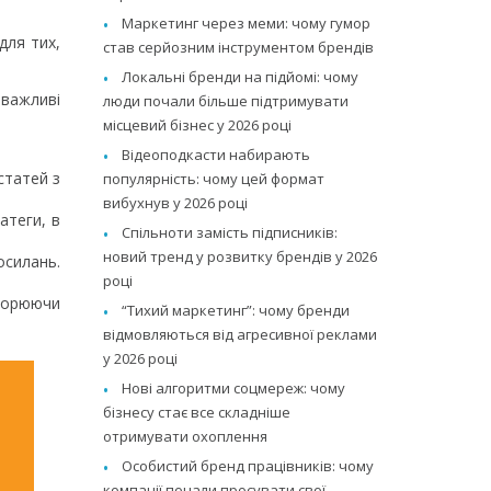
Маркетинг через меми: чому гумор
для тих,
став серйозним інструментом брендів
Локальні бренди на підйомі: чому
важливі
люди почали більше підтримувати
місцевий бізнес у 2026 році
Відеоподкасти набирають
статей з
популярність: чому цей формат
вибухнув у 2026 році
атеги, в
Спільноти замість підписників:
новий тренд у розвитку брендів у 2026
осилань.
році
творюючи
“Тихий маркетинг”: чому бренди
відмовляються від агресивної реклами
у 2026 році
Нові алгоритми соцмереж: чому
бізнесу стає все складніше
отримувати охоплення
Особистий бренд працівників: чому
компанії почали просувати свої