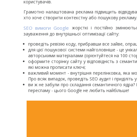
користувачів.
Грамотно налаштована реклама підвищить відвідувані
хто хоче створити контекстну або пошукову рекламу
SEO вимоги Google
жорсткі і постійно змінюють
зауваження до внутрішньої оптимізації сайту:
проведіть ревізію коду, прибравши все зайве, опрац
для цієї пошукової системи найголовніше - це уніка
авторськими матеріалами (орієнтуйтеся на 100 сторі
оформите сторінку сайту у відповідність з семант
які можна прописати ключі;
важливий момент - внутрішня перелінковка, яка мо
Про всяк випадок, проведіть SEО аудит і приділіть
ви ж не забули про складання семантичного ядра? 
переспаму - цього Google не любить найбільше!