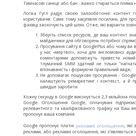
Тимчасові санкції або бан - важко стирається пляма на
Логіка Гугл радує своєю залізобетонні: контент 
користувачів. Саме тому закупівля посилань для пр
фахівці заохочують цей шлях. Отже, які варіанти зовн
Зберіть список ресурсів, де ваш контент зн
майданчики для обговорень потрібної спрямо
Просування сайту в GooglePlus або чому ви 
у нас «мертвої», хоча для англомовної аудит
коментарями допоможуть привести новий 
тлумачний SMM здатний не тільки "нагнати
впізнаваність і формуючи правильний імідж;
Не допомагає пошукове просування - Google р
налаштують ремаркетинг і контекст, а й 
швидше заробити.
Кожну секунду в Google виконується 2,3 мільйона пош
Google. Оголошення Google, оплачувані підприє
релевантного та кваліфікованого трафіку на Ваш веб
пропонує ваша компанія.
Google пропонує платні
рекламні оголошення
, які
реклами, або рекламні оголошення, які з'являються 