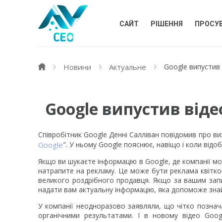
САЙТ
РІШЕННЯ
ПРОСУ
Новини
Актуальне
Google випустив
Google випустив від
Співробітник Google Денні Салліван повідомив про в
Google
". У ньому Google пояснює, навіщо і коли відо
Якщо ви шукаєте інформацію в Google, де компанії мо
натрапите на рекламу. Це може бути реклама квітков
великого роздрібного продавця. Якщо за вашим запи
надати вам актуальну інформацію, яка допоможе знай
У компанії неодноразово заявляли, що чітко познач
органічними результатами. І в новому відео Goo