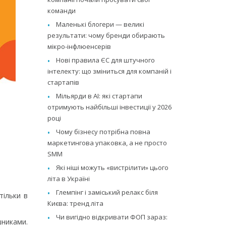
команди
Маленькі блогери — великі
результати: чому бренди обирають
мікро-інфлюенсерів
Нові правила ЄС для штучного
інтелекту: що зміниться для компаній і
стартапів
Мільярди в AI: які стартапи
отримують найбільші інвестиції у 2026
році
Чому бізнесу потрібна повна
маркетингова упаковка, а не просто
SMM
Які ніші можуть «вистрілити» цього
літа в Україні
Глемпінг і заміський релакс біля
тільки в
Києва: тренд літа
Чи вигідно відкривати ФОП зараз:
шниками.