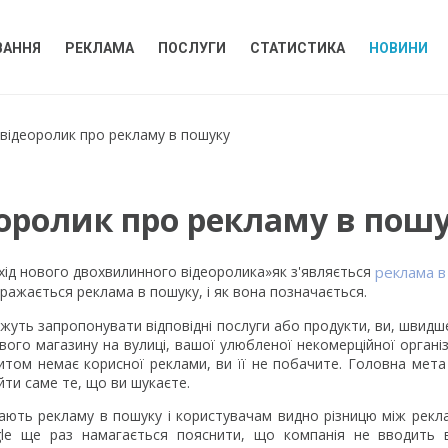
ВАННЯ
РЕКЛАМА
ПОСЛУГИ
СТАТИСТИКА
НОВИНИ
 відеоролик про рекламу в пошуку
еоролик про рекламу в пош
ихід нового двохвилинного відеоролика»як з'являється
реклама в
бражається реклама в пошуку, і як вона позначається.
жуть запропонувати відповідні послуги або продукти, ви, швидше
ого магазину на вулиці, вашої улюбленої некомерційної організ
том немає корисної реклами, ви її не побачите. Головна мета
ти саме те, що ви шукаєте.
ають рекламу в пошуку і користувачам видно різницю між рекл
gle ще раз намагається пояснити, що компанія не вводить 