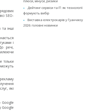
плюси, мінуси, ризики
Дейтинг-сервіси та IT: як технології
 рядових
формують вибір
всі SEO-
Виставка електрокарів у Гуанчжоу
2026: головні новинки
 та інші
знається
гуками і
о речі,
осилюючи
е тільки
оможуть
 рекламу
лучення
луг, які
ю Google
у Google