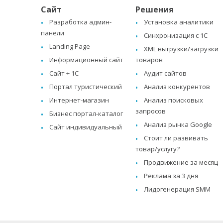
Сайт
Решения
Разработка админ-
Установка аналитики
панели
Синхронизация с 1C
Landing Page
XML выгрузки/загрузки
Информационный сайт
товаров
Сайт + 1C
Аудит сайтов
Портал туристический
Анализ конкурентов
Интернет-магазин
Анализ поисковых
запросов
Бизнес портал-каталог
Анализ рынка Google
Сайт индивидуальный
Стоит ли развивать
товар/услугу?
Продвижение за месяц
Реклама за 3 дня
Лидогенерация SMM