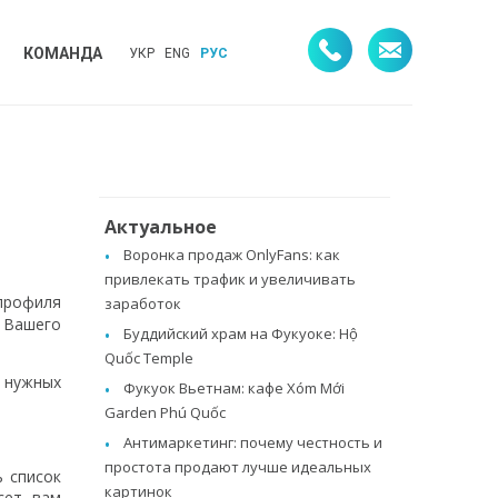
КОМАНДА
УКР
ENG
РУС
Актуальное
Воронка продаж OnlyFans: как
привлекать трафик и увеличивать
профиля
заработок
я Вашего
Буддийский храм на Фукуоке: Hộ
Quốc Temple
ь нужных
Фукуок Вьетнам: кафе Xóm Mới
Garden Phú Quốc
Антимаркетинг: почему честность и
простота продают лучше идеальных
ь список
картинок
сет вам