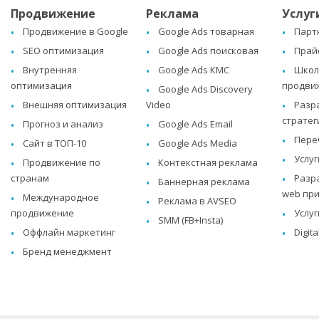
Продвижение
Реклама
Услуг
Продвижение в Google
Google Ads товарная
Парт
SEO оптимизация
Google Ads поисковая
Прай
Внутренняя
Google Ads КМС
Школа
оптимизация
продви
Google Ads Discovery
Внешняя оптимизация
Video
Разр
стратег
Прогноз и анализ
Google Ads Email
Пере
Сайт в ТОП-10
Google Ads Media
Услуг
Продвижение по
Контекстная реклама
странам
Разр
Баннерная реклама
web пр
Международное
Реклама в AVSEO
продвижение
Услуг
SMM (FB+Insta)
Оффлайн маркетинг
Digit
Бренд менеджмент