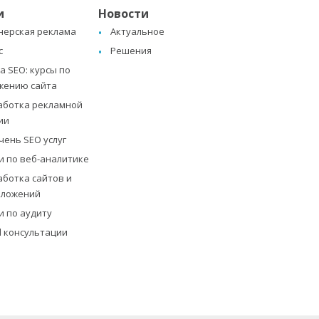
и
Новости
нерская реклама
Актуальное
с
Решения
 SEO: курсы по
жению сайта
аботка рекламной
ии
чень SEO услуг
и по веб-аналитике
аботка сайтов и
иложений
и по аудиту
al консультации