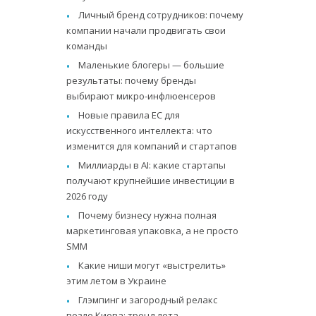
Личный бренд сотрудников: почему
компании начали продвигать свои
команды
Маленькие блогеры — большие
результаты: почему бренды
выбирают микро-инфлюенсеров
Новые правила ЕС для
искусственного интеллекта: что
изменится для компаний и стартапов
Миллиарды в AI: какие стартапы
получают крупнейшие инвестиции в
2026 году
Почему бизнесу нужна полная
маркетинговая упаковка, а не просто
SMM
Какие ниши могут «выстрелить»
этим летом в Украине
Глэмпинг и загородный релакс
возле Киева: тренд лета