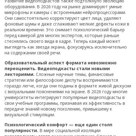
Развитие видеоподкастов также подтолкнуло эволюцию
оборудования. В 2026 году на рынке доминируют умные
микрофоны и камеры с встроенными нейропроцессорами.
Они самостоятельно корректируют цвет лица, удаляют
фоновые шумы и даже сглаживают мелкие дефекты кожи в
реальном времени. Это снимает психологический барьер
перед камерой для многих экспертов, которые раньше
стеснялись своего вида в кадре. Теперь каждый может
выглядеть как звезда экрана, фокусируясь исключительно
на содержании своей речи.
Образовательный аспект формата невозможно
переоценить. Видеоподкасты стали новыми
лекториями.
Сложные научные темы, финансовые
стратегии или философские диспуты воспринимаются
гораздо легче, когда они поданы в формате живой дискусии
с визуальными пояснениями на экране. В 2026 году многие
университеты интегрируют популярные видеоподкасты в
свои учебные программы, признавая их эффективность в
передаче знаний новому поколению, привыкшему к
визуальной стимуляции.
Психологический комфорт — еще один столп
популярности.
В мире социальной изоляции