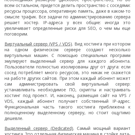
всем остальном, придется делить пространство с соседями:
ресурсы процессора, оперативную память, даже в каком-то
смысле трафик. Все задачи по администрированию сервера
решает хостер. IP-адреса у всех общие: иногда это
увеличивает определенные риски для SEO, о чем мы еще
поговорим.
Виртуальный сервер (VPS / VDS)
. Вид хостинга при котором
на одном физическом сервере создают несколько
виртуальных машин. С помощью специальных программ
эмулируют выделенный сервер для каждого абонента.
Пользователи полностью изолированы друг от друга: если
сосед потребляет много ресурсов, это никак не скажется
на работе других сайтов. При этом каждый абонент может
сам администрировать свой виртуальный сервер:
устанавливать необходимое ПО, скрипты и настраивать
хостинг под проект. И, наконец, размещая сайт на VPS /
VDS, каждый абонент получает собственный IP-адрес.
Функциональная часть такого хостинга приближена к
полноценному выделенному серверу, но стоит ощутимо
дешевле.
Выделенный сервер (Dedicated)
. Самый мощный вариант
хостинга. Это отдельная физическая машина в стойке дата-