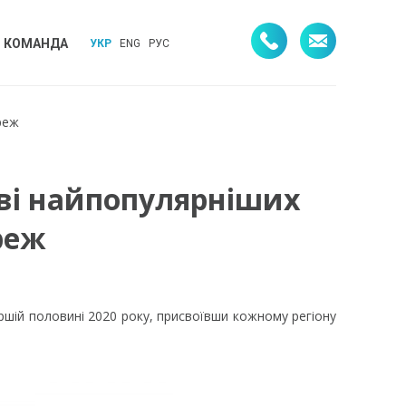
КОМАНДА
УКР
ENG
РУС
реж
ові найпопулярніших
реж
ершій половині 2020 року, присвоївши кожному регіону