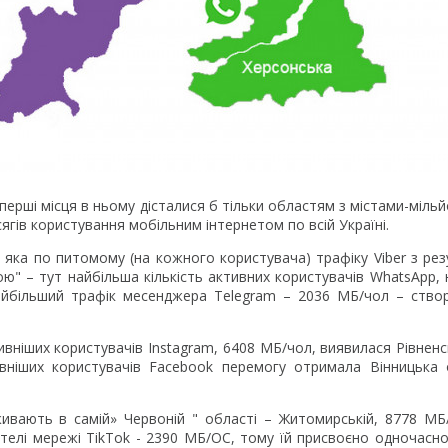
 перші місця в ньому дісталися б тільки областям з містами-міль
сягів користування мобільним інтернетом по всій Україні.
 яка по питомому (на кожного користувача) трафіку Viber з ре
ю" – тут найбільша кількість активних користувачів WhatsApp, н
айбільший трафік месенджера Telegram – 2036 МБ/чол – створ
ніших користувачів Instagram, 6408 МБ/чол, виявилася Рівненс
вніших користувачів Facebook перемогу отримала Вінницька
ивають в самій» Червоній " області – Житомирській, 8778 МБ/
телі мережі TikTok - 2390 МБ/ОС, тому їй присвоєно одночасно 