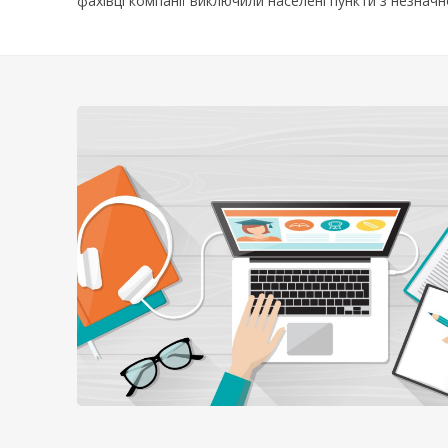
фахівці компанії виключили населені пункти з незнач