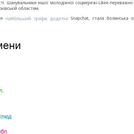
сті. Шанувальники іншої молодіжної соцмережі-Likee-переважно 
рківській областям.
вся
найбільший трафік додатка
Snapchat, стала Волинська о