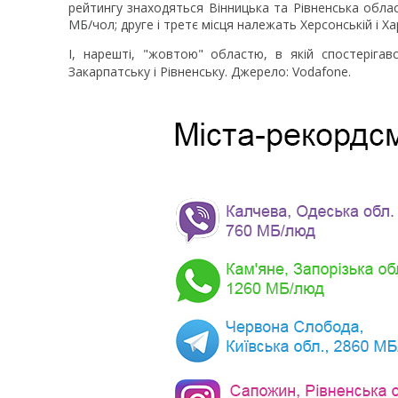
рейтингу знаходяться Вінницька та Рівненська обла
МБ/чол; друге і третє місця належать Херсонській і Ха
І, нарешті, "жовтою" областю, в якій спостеріга
Закарпатську і Рівненську. Джерело: Vodafone.