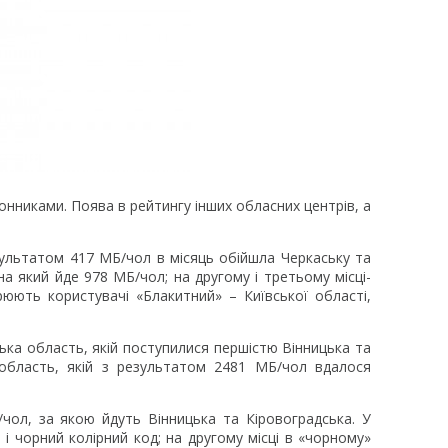
йонниками. Поява в рейтингу інших обласних центрів, а
зультатом 417 МБ/чол в місяць обійшла Черкаську та
а який йде 978 МБ/чол; на другому і третьому місці-
юють користувачі «Блакитний» – Київської області,
ька область, якій поступилися першістю Вінницька та
 область, якій з результатом 2481 МБ/чол вдалося
чол, за якою йдуть Вінницька та Кіровоградська. У
і чорний колірний код; на другому місці в «чорному»