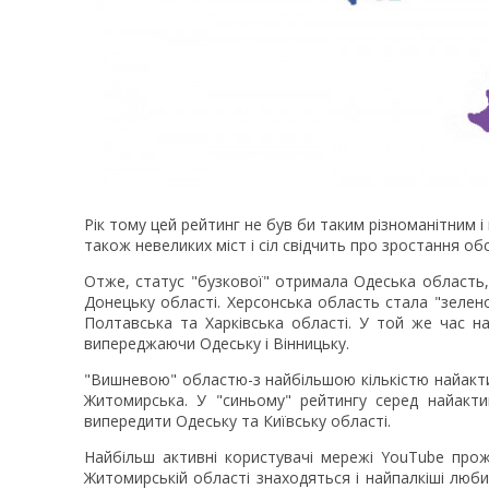
Рік тому цей рейтинг не був би таким різноманітним і
також невеликих міст і сіл свідчить про зростання об
Отже, статус "бузкової" отримала Одеська область,
Донецьку області. Херсонська область стала "зелено
Полтавська та Харківська області. У той же час н
випереджаючи Одеську і Вінницьку.
"Вишневою" областю-з найбільшою кількістю найактив
Житомирська. У "синьому" рейтингу серед найакти
випередити Одеську та Київську області.
Найбільш активні користувачі мережі YouTube прож
Житомирській області знаходяться і найпалкіші люби