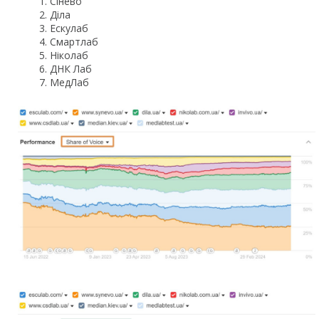
Сінево
Діла
Ескулаб
Смартлаб
Ніколаб
ДНК Лаб
МедЛаб