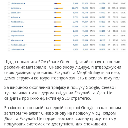
Щодо показника SOV (Share Of Voice), який вказує на вплив
рекламних матеріалів, Сінево знову лідирує, підтверджуючи
свою домінуючу позицію. Ескулаб та МедЛаб йдуть за нею,
демонструючи конкурентоспроможність в рекламному полі.
За шириною охоплення трафіку в пошуку Google, Сінево і
тут залишається лідером, слідуючи Ескулаб та Діла. Це
свідчить про їхню ефективну SEO стратегію.
За кількістю позицій на першій сторінці Google за ключовим
запитом "Аналізи" Сінево знову на першому місці, слідом
Діла та Ескулаб. Це підкреслює їхню сильну присутність у
пошукових системах та доступність для споживачів.