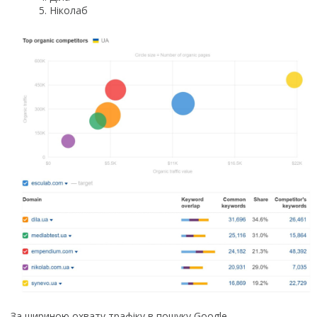
Ніколаб
За шириною охвату трафіку в пошуку Google