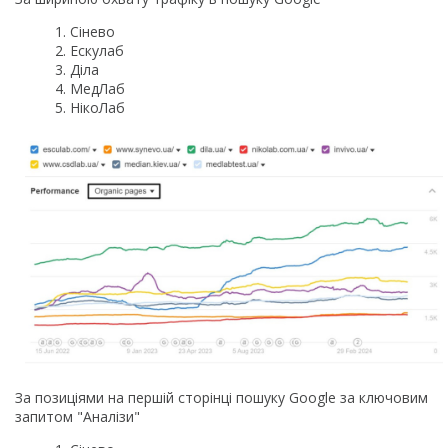
Сінево
Ескулаб
Діла
МедЛаб
НікоЛаб
За позиціями на першій сторінці пошуку Google за ключовим
запитом "Аналізи"