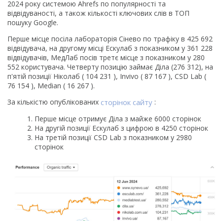
2024 року системою Ahrefs по популярності та
відвідуваності, а також кількості ключових слів в ТОП
пошуку Google.
Перше місце посіла лабораторія Сінево по трафіку в 425 692
відвідувача, на другому місці Ескулаб з показником у 361 228
відвідувачів, МедЛаб посів третє місце з показником у 280
552 користувача. Четверту позицію займає Діла (276 312), на
п'ятій позиції Ніколаб ( 104 231 ), Invivo ( 87 167 ), CSD Lab (
76 154 ), Median ( 16 267 ).
За кількістю опублікованих
сторінок сайту
:
Перше місце отримує Діла з майже 6000 сторінок
На другій позиції Ескулаб з цифрою в 4250 сторінок
На третій позиції CSD Lab з показником у 2980
сторінок