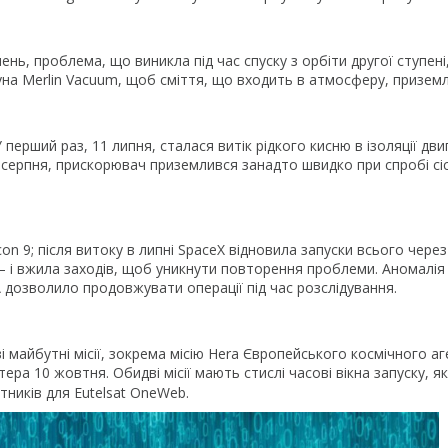
ень, проблема, що виникла під час спуску з орбіти другої ступені
уна Merlin Vacuum, щоб сміття, що входить в атмосферу, приземля
перший раз, 11 липня, сталася витік рідкого кисню в ізоляції двигу
8 серпня, прискорювач приземлився занадто швидко при спробі сі
on 9; після витоку в липні SpaceX відновила запуски всього чере
у — і вжила заходів, щоб уникнути повторення проблеми. Аномалія 
А дозволило продовжувати операції під час розслідування.
майбутні місії, зокрема місію Hera Європейського космічного аг
а 10 жовтня. Обидві місії мають стислі часові вікна запуску, як
утників для Eutelsat OneWeb.