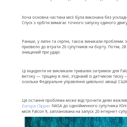
Хоча основна частина місії була виконана без ускладн
Спуск з орбіти вимагає точного запуску єдиного двиг
Раніше, у липні та серпні, також виникали проблеми. У 
призвело до втрати 20 супутників на борту. Потім, 2
знищений при ударі.
Ці інциденти не викликали тривалих затримок для Falc
витоку — тріщину в лінії, з’єднаній із датчиком тиск
оскільки Федеральне управління цивільної авіації СШ
Ця остання проблема може відстрочити деякі важливі 
Europa Clipper
NASA до однойменного супутника Юпітер
місія Falcon 9, запланована на запуск 20 інтернет-суп