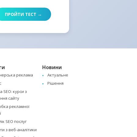
ПРОЙТИ ТЕСТ →
ги
Новини
нерська реклама
Актуальне
с
Рішення
 SEO: курси з
ння сайту
обка рекламної
ї
ік SEO послуг
ги з веб-аналітики