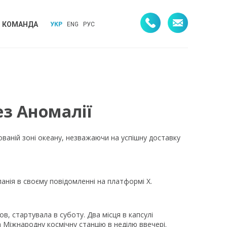
КОМАНДА
УКР
ENG
РУС
ез Аномалії
нованій зоні океану, незважаючи на успішну доставку
анія в своєму повідомленні на платформі X.
в, стартувала в суботу. Два місця в капсулі
 Міжнародну космічну станцію в неділю ввечері.