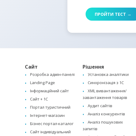
ПРОЙТИ ТЕСТ →
Сайт
Рішення
Розробка адмін-панелі
Установка аналітики
Landing Page
Синхронізація з 1C
Інформаційний сайт
XML вивантаження/
завантаження товарів
Сайт + 1C
Аудит сайтів
Портал туристичний
Аналіз конкурентів
Інтернет-магазин
Аналіз пошукових
Бізнес портал-каталог
запитів
Сайт індивідуальний