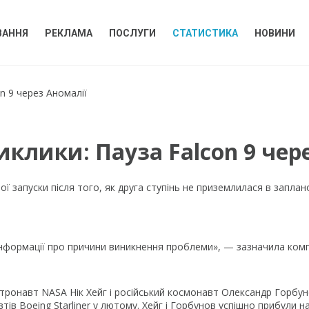
ВАННЯ
РЕКЛАМА
ПОСЛУГИ
СТАТИСТИКА
НОВИНИ
n 9 через Аномалії
иклики: Пауза Falcon 9 чер
ої запуски після того, як друга ступінь не приземлилася в запла
інформації про причини виникнення проблеми», — зазначила комп
астронавт NASA Нік Хейг і російський космонавт Олександр Горбуно
в Boeing Starliner у лютому. Хейг і Горбунов успішно прибули на