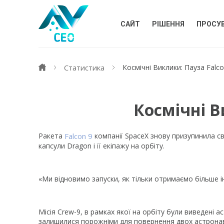
САЙТ
РІШЕННЯ
ПРОСУ
Статистика
Космічні Виклики: Пауза Falco
Космічні В
Ракета
Falcon 9
компанії SpaceX знову призупинила св
капсули Dragon і її екіпажу на орбіту.
«Ми відновимо запуски, як тільки отримаємо більше 
Місія Crew-9, в рамках якої на орбіту були виведені 
залишилися порожніми для повернення двох астронавті