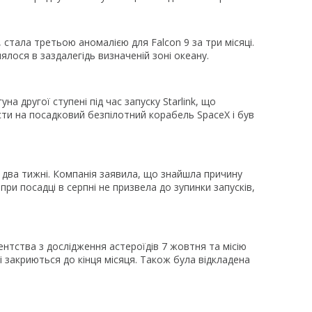
, стала третьою аномалією для Falcon 9 за три місяці.
лося в заздалегідь визначеній зоні океану.
на другої ступені під час запуску Starlink, що
сти на посадковий безпілотний корабель SpaceX і був
з два тижні. Компанія заявила, що знайшла причину
при посадці в серпні не призвела до зупинки запусків,
ентства з дослідження астероїдів 7 жовтня та місію
і закриються до кінця місяця. Також була відкладена