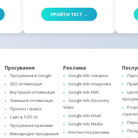
ПРОЙТИ ТЕСТ →
Просування
Реклама
Послу
Просування в Google
Google Ads товарна
Парт
SEO оптимізація
Google Ads пошукова
Прай
Внутрішня оптимізація
Google Ads КМС
Школа
просува
Зовнішня оптимізація
Google Ads Discovery
Video
Розр
Прогноз і аналіз
стратегі
Google Ads Email
Сайт в ТОП-10
Перел
Google Ads Media
Просування країнами
Послу
Контекстна реклама
Міжнародне просування