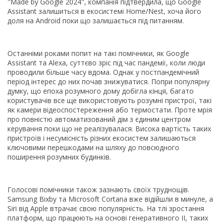
"Made by Google 2024", компанія підтвердила, що Google
Assistant залишиться в екосистемі Home/Nest, хоча його
доля на Android поки що залишається під питанням.
Останніми роками попит на такі помічники, як Google
Assistant та Alexa, суттєво зріс під час пандемії, коли люди
проводили більше часу вдома. Однак у постпандемічний
період інтерес до них почав знижуватися. Попри популярну
думку, що епоха розумного дому добігла кінця, багато
користувачів все ще використовують розумні пристрої, такі
як камери відеоспостереження або термостати. Проте мрія
про повністю автоматизований дім з єдиним центром
керування поки що не реалізувалася. Висока вартість таких
пристроїв і несумісність різних екосистем залишаються
ключовими перешкодами на шляху до повсюдного
поширення розумних будинків.
Голосові помічники також зазнають своїх труднощів.
Samsung Bixby та Microsoft Cortana вже відійшли в минуле, а
Siri від Apple втрачає свою популярність. На тлі зростання
платформ, що працюють на основі генеративного ІІ, таких