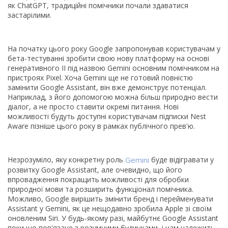
як ChatGPT, традиційні помічники почали здаватися
застарілими.
На початку цього року Google запропонував користувачам у
бета-тестуванні зробити свою нову платформу на основі
генеративного ІІ під назвою Gemini основним помічником на
пристроях Pixel. Хоча Gemini ще не готовий повністю
замінити Google Assistant, він вже демонструє потенціал.
Наприклад, з його допомогою можна більш природно вести
діалог, а не просто ставити окремі питання. Нові
можливості будуть доступні користувачам підписки Nest
Aware пізніше цього року в рамках публічного прев'ю.
Незрозуміло, яку конкретну роль
Gemini
буде відігравати у
розвитку Google Assistant, але очевидно, що його
впровадження покращить можливості для обробки
природної мови та розширить функціонал помічника.
Можливо, Google вирішить змінити бренд і перейменувати
Assistant у Gemini, як це нещодавно зробила Apple зі своїм
оновленим Siri. У будь-якому разі, майбутнє Google Assistant
поки що пов'язане з розумними будинками, і нам належить