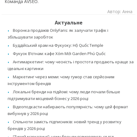
Команда AVSEO.
Автор: Анна
Актуальне
Воронка продажів OnlyFans: як залучати трафік і
збільшувати заробіток
Буддійський храм на Фукуоку: Hộ Quốc Temple
Фукуок В’єтнам: кафе Xóm Mới Garden Phú Quốc
Антимаркетинг: чому чесність і простота продають краще за
ідеальні картинки
Маркетинг через меми: чому гумор став серйозним
інструментом брендів
Локальні бренди на підйомі: чому люди почали більше
підтримувати місцевий бізнес у 2026 році
Відеоподкасти набирають популярність: чому цей формат
вибухнув у 2026 році
Спільноти замість підписників: новий тренд у розвитку
брендів у 2026 році
“Тихий маркетинг”: чому бренди відмовляються від