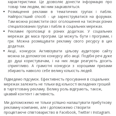
характеристики. Це дозволяє донести інформацію про
товар тим людям, які ним зацікавляться.
Розміщення реклами в тематичних групах і паблік.
Найпростіший спосіб - це зареєструватися на форумах.
Там можна розмістити свої оголошення на тисячах різних
спеціалізованих групах і паблік в соціальних мережах.
Рекламні пропозиції в різних додатках. У соціальних
мережах діє маса програм. Це можуть бути і програми, і
гри. Можна розміщувати рекламу свого ресурсу в цих
додатках.
Акції, конкурси. Активізувати цільову аудиторію сайту
можна за допомогою конкурсу або акції. Подібні речі дуже
до душі користувачам, і на них люди реагують досить
сприятливо. А грамотні конкурси з хорошими призами
збирають навколо себе велику кількість людей.
Підведемо підсумок. Ефективність просування в соціальних
мережах залежить не тільки від кількості вкладених грошей
в таргетовану рекламу. Велику роль відіграють, також,
цікавий контент і активність.
Ми допоможемо не тільки успішно налаштувати прибуткову
рекламну компанію, але і допоможемо створити
процвітаюче співтовариство в Facebook, Twitter і Instagram.