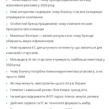
агресивної реклами у 2026 році
Нові алгоритми соцмереж: чому бізнесу стає все складніше
отримувати охоплення
Особистий бренд працівників: чому компанії почали
просувати свої команди
Маленькі блогери — великі результати: чому бренди
обирають мікро-інфлюенсерів
Нові правила ЄС для штучного інтелекту: що зміниться для
компаній і стартапів
Мільярди в AI: які стартапи отримують найбільші інвестиції у
2026 році
Чому бізнесу потрібна повна маркетингова упаковка, а не
просто SMM
Які ніші можуть «вистрілити» цього літа в Україні
Глемпінг і заміський релакс біля Києва: тренд літа
Чи вигідно відкривати ФОП зараз: плюси, мінуси, ризики
Дейтинг-сервіси та IT: як технології формують вибір