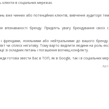
 клієнти в соціальних мережах.
ь вже чинних або потенційних клієнтів, вивчення аудиторії те
 впізнаваності бренду. Приділіть увагу брендування своїх с
 і френдами, лояльними або нейтральними до вашого бренду
ікт чи сплеск негативу. Тому варто виділити людини на роль екс
ії зі складних питань і погашення вогнищ конфлікту.
ди готова звести Вас в ТОП, як в Google, так і в соціальних ме
Авт