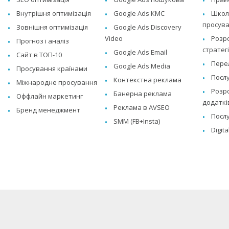
Внутрішня оптимізація
Google Ads КМС
Школа
просува
Зовнішня оптимізація
Google Ads Discovery
Video
Розр
Прогноз і аналіз
стратегі
Google Ads Email
Сайт в ТОП-10
Перел
Google Ads Media
Просування країнами
Послу
Контекстна реклама
Міжнародне просування
Розро
Банерна реклама
Оффлайн маркетинг
додаткі
Реклама в AVSEO
Бренд менеджмент
Послу
SMM (FB+Insta)
Digit