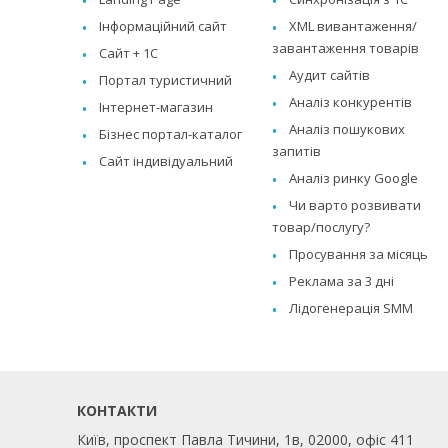
Інформаційний сайт
XML вивантаження/
завантаження товарів
Сайт + 1C
Аудит сайтів
Портал туристичний
Аналіз конкурентів
Інтернет-магазин
Аналіз пошукових
Бізнес портал-каталог
запитів
Сайт індивідуальний
Аналіз ринку Google
Чи варто розвивати
товар/послугу?
Просування за місяць
Реклама за 3 дні
Лідогенерація SMM
КОНТАКТИ
Київ, проспект Павла Тичини, 1в, 02000, офіс 411