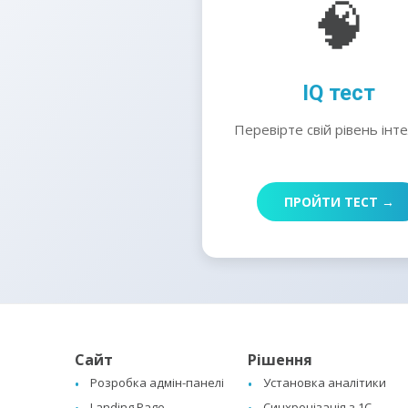
🧠
IQ тест
Перевірте свій рівень інт
ПРОЙТИ ТЕСТ →
Сайт
Рішення
Розробка адмін-панелі
Установка аналітики
Landing Page
Синхронізація з 1C