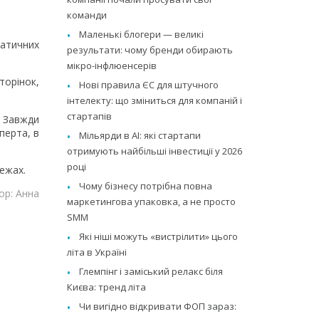
команди
Маленькі блогери — великі
матичних
результати: чому бренди обирають
мікро-інфлюенсерів
торінок,
Нові правила ЄС для штучного
інтелекту: що зміниться для компаній і
стартапів
. Завжди
перта, в
Мільярди в AI: які стартапи
отримують найбільші інвестиції у 2026
році
режах.
Чому бізнесу потрібна повна
ор: Анна
маркетингова упаковка, а не просто
SMM
Які ніші можуть «вистрілити» цього
літа в Україні
Глемпінг і заміський релакс біля
Києва: тренд літа
Чи вигідно відкривати ФОП зараз: