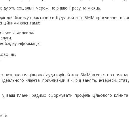
відують соціальні мережі не рідше 1 разу на місяць.
рії для бізнесу практично в будь-якій ніші. SMM просування в со
нційними клієнтами:
яльне ставлення.
слуги.
еобхідну інформацію.
ової дії.
.
з визначення цільової аудиторії. Кожне SMM агентство почина
деального клієнта: приблизний вік, рід занять, інтереси, стату
 у ваші плани, радимо сформувати профіль цільового клієнта
ити.