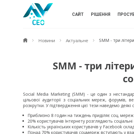
САЙТ
РІШЕННЯ
ПРОСУ
Новини
Актуальне
SMM - три літери
SMM - три літери
с
Social Media Marketing (SMM) - це один з нестандар
цільової аудиторії з соціальних мереж, форумів, 
розкрутки. У підтвердження цієї тези наведемо деякі с
Приблизно 8 годин на тиждень приділяє соц. мереж
20% користувачів Інтернету розглядають соціальні 
Кількість українських користувачів у Facebook склад
Понад 70% користувачів соцмереж вступають у вза