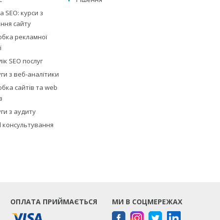
 SEO: курси з
ння сайту
обка рекламної
ї
ік SEO послуг
ги з веб-аналітики
бка сайтів та web
в
ги з аудиту
al консультування
ОПЛАТА ПРИЙМАЄТЬСЯ
МИ В СОЦМЕРЕЖАХ