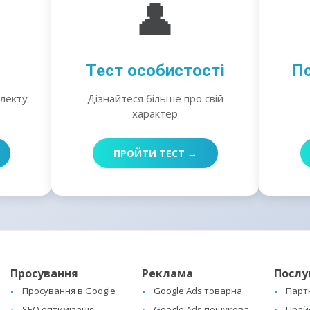
👤
Тест особистості
Пс
електу
Дізнайтеся більше про свій
характер
ПРОЙТИ ТЕСТ →
Просування
Реклама
Послу
Просування в Google
Google Ads товарна
Парт
SEO оптимізація
Google Ads пошукова
Прай