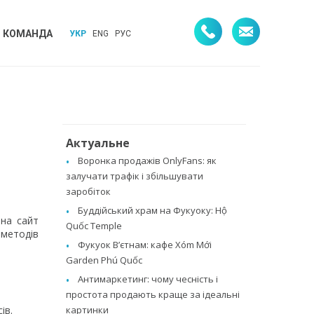
КОМАНДА
УКР
ENG
РУС
Актуальне
Воронка продажів OnlyFans: як
залучати трафік і збільшувати
заробіток
Буддійський храм на Фукуоку: Hộ
 на сайт
Quốc Temple
 методів
Фукуок В’єтнам: кафе Xóm Mới
Garden Phú Quốc
Антимаркетинг: чому чесність і
простота продають краще за ідеальні
картинки
ів.