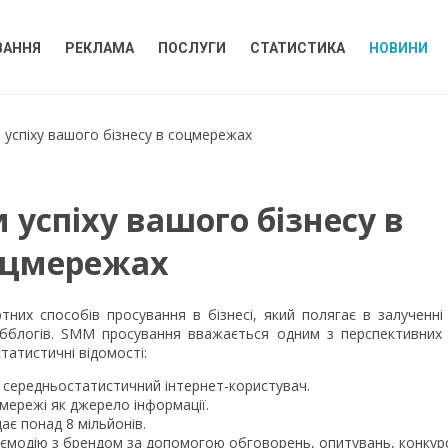
ВАННЯ
РЕКЛАМА
ПОСЛУГИ
СТАТИСТИКА
НОВИНИ
 успіху вашого бізнесу в соцмережах
 успіху вашого бізнесу в
оцмережах
тних способів просування в бізнесі, який полягає в залученні
вебблогів. SMM просування вважається одним з перспективних
татистичні відомості:
 середньостатистичний інтернет-користувач.
мережі як джерело інформації.
ає понад 8 мільйонів.
ємодію з брендом за допомогою обговорень, опитувань, конкурс