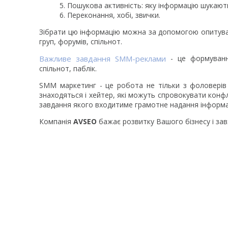
Пошукова активність: яку інформацію шукають
Переконання, хобі, звички.
Зібрати цю інформацію можна за допомогою опитуван
груп, форумів, спільнот.
Важливе завдання SMM-реклами
- це формування
спільнот, паблік.
SMM маркетинг - це робота не тільки з фоловерів
знаходяться і хейтер, які можуть спровокувати конфл
завдання якого входитиме грамотне надання інформац
Компанія
AVSEO
бажає розвитку Вашого бізнесу і завж