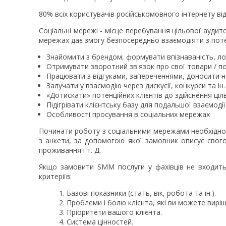
80% всіх користувачів російськомовного інтернету від
Соціальні мережі - місце перебування цільової аудито
мережах дає змогу безпосередньо взаємодіяти з поте
Знайомити з брендом, формувати впізнаваність, ло
Отримувати зворотний зв'язок про свої товари / по
Працювати з відгуками, запереченнями, доносити н
Залучати у взаємодію через дискусії, конкурси та ін.
«Дотискати» потенційних клієнтів до здійснення ціль
Підігрівати клієнтську базу для подальшої взаємодії
Особливості просування в соціальних мережах
Починати роботу з соціальними мережами необхідно 
з анкети, за допомогою якої замовник описує свого і
проживання і т. Д.
Якщо замовити SMM послуги у фахівців не входить
критеріїв:
Базові показники (стать, вік, робота та ін.).
Проблеми і болю клієнта, які ви можете виріш
Пріоритети вашого клієнта.
Система цінностей.