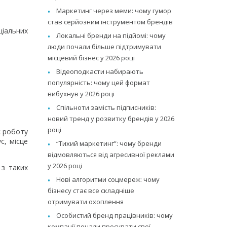
Маркетинг через меми: чому гумор
став серйозним інструментом брендів
ціальних
Локальні бренди на підйомі: чому
люди почали більше підтримувати
місцевий бізнес у 2026 році
Відеоподкасти набирають
популярність: чому цей формат
вибухнув у 2026 році
Спільноти замість підписників:
новий тренд у розвитку брендів у 2026
році
є роботу
с, місце
“Тихий маркетинг”: чому бренди
відмовляються від агресивної реклами
у 2026 році
 з таких
Нові алгоритми соцмереж: чому
бізнесу стає все складніше
отримувати охоплення
Особистий бренд працівників: чому
компанії почали просувати свої