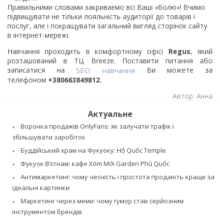
Правильними словами закриваємо всі Ваші «болю»! Вчимо
підвищувати не тільки лояльність аудиторії до товарів і
послуг, але і покращувати загальний вигляд сторінок сайту
в інтернет-мережі.
Навчання проходить в комфортному офісі
Regus
, який
розташований в ТЦ Breeze. Поставити питання або
записатися на
SEO навчання
Ви можете за
телефоном
+380663849812.
Автор: Анна
Актуальне
Воронка продажів OnlyFans: як залучати трафік і
збільшувати заробіток
Буддійський храм на Фукуоку: Hộ Quốc Temple
Фукуок В’єтнам: кафе Xóm Mới Garden Phú Quốc
Антимаркетинг: чому чесність і простота продають краще за
ідеальні картинки
Маркетинг через меми: чому гумор став серйозним
інструментом брендів