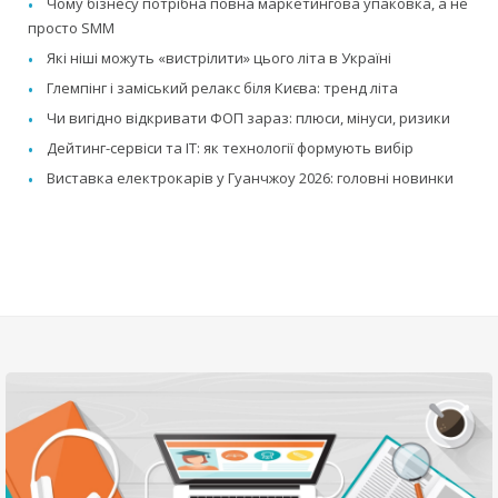
Чому бізнесу потрібна повна маркетингова упаковка, а не
просто SMM
Які ніші можуть «вистрілити» цього літа в Україні
Глемпінг і заміський релакс біля Києва: тренд літа
Чи вигідно відкривати ФОП зараз: плюси, мінуси, ризики
Дейтинг-сервіси та IT: як технології формують вибір
Виставка електрокарів у Гуанчжоу 2026: головні новинки