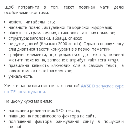
Щоб потрапити в топ, текст повинен мати деякі
особливими якостями:
ясність і читабельність;
наявність повної, актуальної та корисної інформації;
відсутність граматичних, стильових та інших помилок;
структура: заголовки, абзаци, списки;
не дуже довгий (близько 2000 знаків). Однак в першу чергу
слід дивитися тексти конкурентів з певної тематики;
графічні елементи, що додаються до текстів, повинні
містити пояснення, записане в атрибуті «alt» тега <img>;
правильна кількість ключових слів в самому тексті, а
також в метатегах і заголовках;
унікальність.
Хочете навчитися писати такі тексти?
AVSEO
запускає курс
по TFI-редагування
.
На цьому курсі ми вчимо:
написання релевантних SEO-текстів;
підвищення поведінкового фактора на сайті;
поліпшення фактора ранжування сайту в пошуковій
видачі.