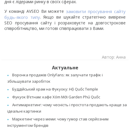
дня є лідерами ринку в своїх сферах.
У команді AVSEO Ви можете
замовити просування сайту
будь-якого типу
. Якщо ви шукайте стратегічно вивірене
SEO просування сайту і розраховуєте на довгострокове
співробітництво, ми готові співпрацювати з Вами.
Автор: Анна
Актуальне
Воронка продажів OnlyFans: як залучати трафік і
збільшувати заробіток
Буддійський храм на Фукуоку: Hộ Quốc Temple
Фукуок В’єтнам: кафе Xóm Mới Garden Phú Quốc
Антимаркетинг: чому чесність і простота продають краще за
ідеальні картинки
Маркетинг через меми: чому гумор став серйозним
інструментом брендів