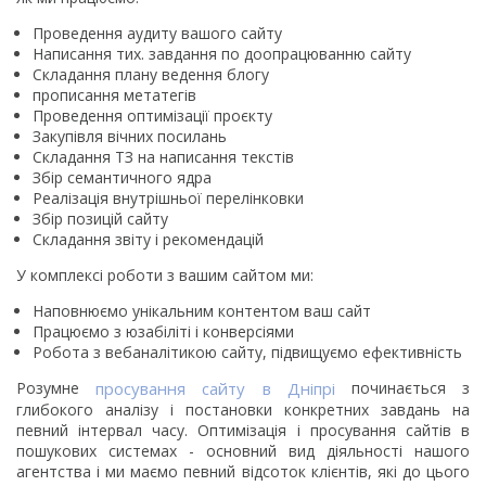
Проведення аудиту вашого сайту
Написання тих. завдання по доопрацюванню сайту
Складання плану ведення блогу
прописання метатегів
Проведення оптимізації проєкту
Закупівля вічних посилань
Складання ТЗ на написання текстів
Збір семантичного ядра
Реалізація внутрішньої перелінковки
Збір позицій сайту
Складання звіту і рекомендацій
У комплексі роботи з вашим сайтом ми:
Наповнюємо унікальним контентом ваш сайт
Працюємо з юзабіліті і конверсіями
Робота з вебаналітикою сайту, підвищуємо ефективність
Розумне
просування сайту в Дніпрі
починається з
глибокого аналізу і постановки конкретних завдань на
певний інтервал часу. Оптимізація і просування сайтів в
пошукових системах - основний вид діяльності нашого
агентства і ми маємо певний відсоток клієнтів, які до цього