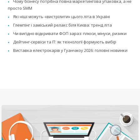
Чому бізнесу потрібна повна маркетингова упаковка, а не
просто SMM
Які ніші можуть «вистрілити» цього літа в Україні
Глемпінг і заміський релакс біля Києва: тренд літа
Чи вигідно відкривати ФОП зараз: плюси, мінуси, ризики
Дейтинг-сервіси та IT: як технології формують вибір
Виставка електрокарів у Гуанчжоу 2026: головні новинки