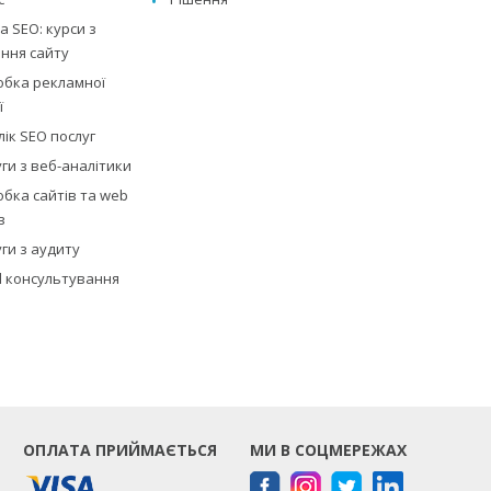
 SEO: курси з
ння сайту
обка рекламної
ї
ік SEO послуг
ги з веб-аналітики
бка сайтів та web
в
ги з аудиту
al консультування
ОПЛАТА ПРИЙМАЄТЬСЯ
МИ В СОЦМЕРЕЖАХ