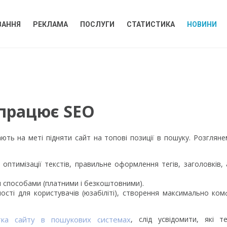
ВАННЯ
РЕКЛАМА
ПОСЛУГИ
СТАТИСТИКА
НОВИНИ
 працює SEO
ють на меті підняти сайт на топові позиції в пошуку. Розгляне
оптимізації текстів, правильне оформлення тегів, заголовків,
и способами (платними і безкоштовними).
ності для користувачів (юзабіліті), створення максимально ко
тка сайту в пошукових системах
, слід усвідомити, які те