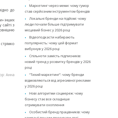
Маркетинг через меми: чому гумор
відно до
став серйозним інструментом брендів
Локальні бренди на підйомі: чому
и» інших
люди почали більше підтримувати
 сайті з
зовнішню
місцевий бізнес у 2026 році
Відеоподкасти набирають
популярність: чому цей формат
стрімко
вибухнув у 2026 році
Спільноти замість підписників:
новий тренд у розвитку брендів у 2026
році
“Тихий маркетинг”: чому бренди
ор: Анна
відмовляються від агресивної реклами
у 2026 році
Нові алгоритми соцмереж: чому
бізнесу стає все складніше
отримувати охоплення
Особистий бренд працівників: чому
компанії почали просувати свої