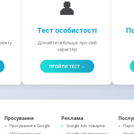
👤
Тест особистості
Пс
електу
Дізнайтеся більше про свій
характер
ПРОЙТИ ТЕСТ →
Просування
Реклама
Послу
Просування в Google
Google Ads товарна
Парт
SEO оптимізація
Google Ads пошукова
Прай