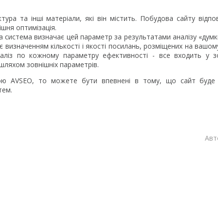
ура та інші матеріали, які він містить. Побудова сайту відпо
шня оптимізація.
а система визначає цей параметр за результатами аналізу «думк
є визначенням кількості і якості посилань, розміщених на вашому
аналіз по кожному параметру ефективності - все входить у 
шляхом зовнішніх параметрів.
ою AVSEO, то можете бути впевнені в тому, що сайт буде 
тем.
Авт