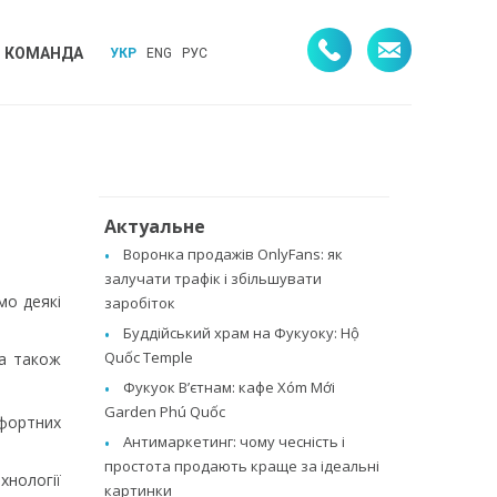
КОМАНДА
УКР
ENG
РУС
Актуальне
Воронка продажів OnlyFans: як
залучати трафік і збільшувати
мо деякі
заробіток
Буддійський храм на Фукуоку: Hộ
Quốc Temple
 а також
Фукуок В’єтнам: кафе Xóm Mới
Garden Phú Quốc
мфортних
Антимаркетинг: чому чесність і
простота продають краще за ідеальні
хнології
картинки