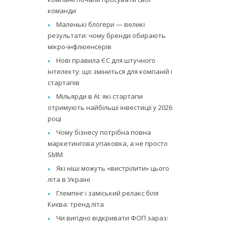
команди
Маленькі блогери — великі
результати: чому бренди обирають
мікро-інфлюенсерів
Нові правила ЄС для штучного
інтелекту: що зміниться для компаній і
стартапів
Мільярди в AI: які стартапи
отримують найбільші інвестиції у 2026
році
Чому бізнесу потрібна повна
маркетингова упаковка, а не просто
SMM
Які ніші можуть «вистрілити» цього
літа в Україні
Глемпінг і заміський релакс біля
Києва: тренд літа
Чи вигідно відкривати ФОП зараз: