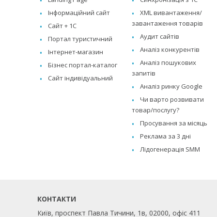
Інформаційний сайт
XML вивантаження/
завантаження товарів
Сайт + 1C
Аудит сайтів
Портал туристичний
Аналіз конкурентів
Інтернет-магазин
Аналіз пошукових
Бізнес портал-каталог
запитів
Сайт індивідуальний
Аналіз ринку Google
Чи варто розвивати
товар/послугу?
Просування за місяць
Реклама за 3 дні
Лідогенерація SMM
КОНТАКТИ
Київ, проспект Павла Тичини, 1в, 02000, офіс 411