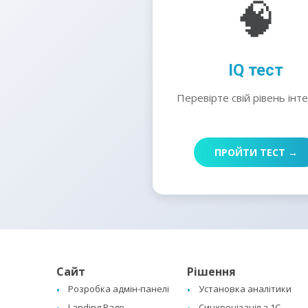
🧠
IQ тест
Перевірте свій рівень інт
ПРОЙТИ ТЕСТ →
Сайт
Рішення
Розробка адмін-панелі
Установка аналітики
Landing Page
Синхронізація з 1C