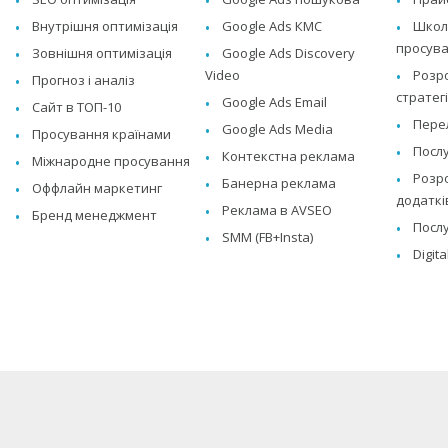
Внутрішня оптимізація
Google Ads КМС
Школа
просува
Зовнішня оптимізація
Google Ads Discovery
Video
Розр
Прогноз і аналіз
стратегі
Google Ads Email
Сайт в ТОП-10
Перел
Google Ads Media
Просування країнами
Послу
Контекстна реклама
Міжнародне просування
Розро
Банерна реклама
Оффлайн маркетинг
додаткі
Реклама в AVSEO
Бренд менеджмент
Послу
SMM (FB+Insta)
Digit