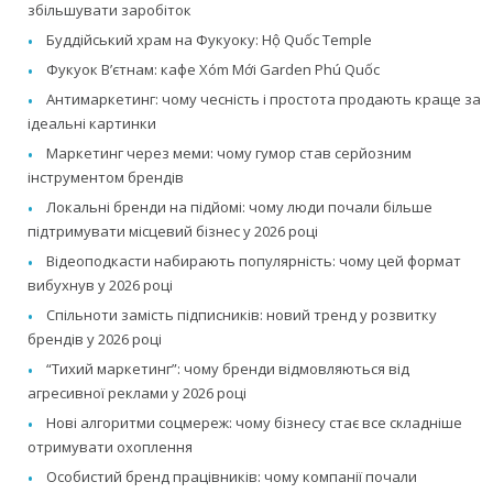
збільшувати заробіток
Буддійський храм на Фукуоку: Hộ Quốc Temple
Фукуок В’єтнам: кафе Xóm Mới Garden Phú Quốc
Антимаркетинг: чому чесність і простота продають краще за
ідеальні картинки
Маркетинг через меми: чому гумор став серйозним
інструментом брендів
Локальні бренди на підйомі: чому люди почали більше
підтримувати місцевий бізнес у 2026 році
Відеоподкасти набирають популярність: чому цей формат
вибухнув у 2026 році
Спільноти замість підписників: новий тренд у розвитку
брендів у 2026 році
“Тихий маркетинг”: чому бренди відмовляються від
агресивної реклами у 2026 році
Нові алгоритми соцмереж: чому бізнесу стає все складніше
отримувати охоплення
Особистий бренд працівників: чому компанії почали