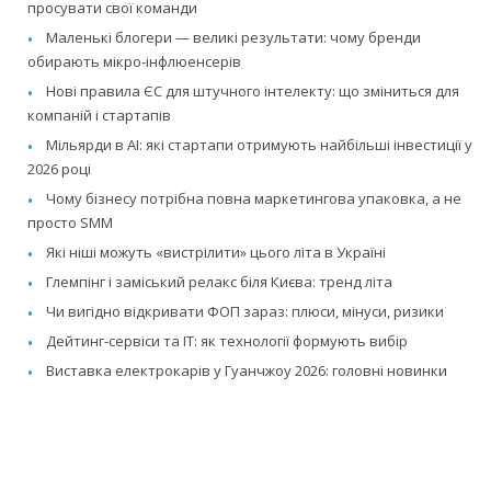
просувати свої команди
Маленькі блогери — великі результати: чому бренди
обирають мікро-інфлюенсерів
Нові правила ЄС для штучного інтелекту: що зміниться для
компаній і стартапів
Мільярди в AI: які стартапи отримують найбільші інвестиції у
2026 році
Чому бізнесу потрібна повна маркетингова упаковка, а не
просто SMM
Які ніші можуть «вистрілити» цього літа в Україні
Глемпінг і заміський релакс біля Києва: тренд літа
Чи вигідно відкривати ФОП зараз: плюси, мінуси, ризики
Дейтинг-сервіси та IT: як технології формують вибір
Виставка електрокарів у Гуанчжоу 2026: головні новинки