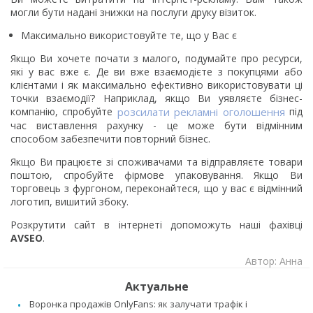
могли бути надані знижки на послуги друку візиток.
Максимально використовуйте те, що у Вас є
Якщо Ви хочете почати з малого, подумайте про ресурси,
які у вас вже є. Де ви вже взаємодієте з покупцями або
клієнтами і як максимально ефективно використовувати ці
точки взаємодії? Наприклад, якщо Ви уявляєте бізнес-
компанію, спробуйте
розсилати рекламні оголошення
під
час виставлення рахунку - це може бути відмінним
способом забезпечити повторний бізнес.
Якщо Ви працюєте зі споживачами та відправляєте товари
поштою, спробуйте фірмове упаковування. Якщо Ви
торговець з фургоном, переконайтеся, що у вас є відмінний
логотип, вишитий збоку.
Розкрутити сайт в інтернеті допоможуть наші фахівці
AVSEO
.
Автор: Анна
Актуальне
Воронка продажів OnlyFans: як залучати трафік і