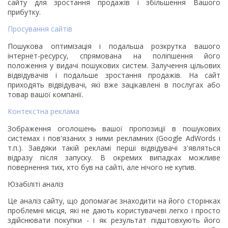
сайту для зростання продажів і збільшення Вашого
прибутку.
Просування сайтів
Пошукова оптимізація і подальша розкрутка вашого
інтернет-ресурсу, спрямована на поліпшення його
положення у видачі пошукових систем. Залучення цільових
відвідувачів і подальше зростання продажів. На сайт
приходять відвідувачі, які вже зацікавлені в послугах або
товар вашої компанії.
Контекстна реклама
Зображення оголошень вашої пропозиції в пошукових
системах і пов'язаних з ними рекламних (Google AdWords і
т.п.). Завдяки такій рекламі перші відвідувачі з'являться
відразу після запуску. В окремих випадках можливе
повернення тих, хто був на сайті, але нічого не купив.
Юзабіліті аналіз
Це аналіз сайту, що допомагає знаходити на його сторінках
проблемні місця, які не дають користувачеві легко і просто
здійснювати покупки - і як результат підштовхують його