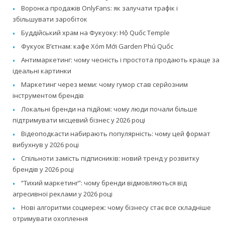
Воронка продажів OnlyFans: як залучати трафік і
збільшувати заробіток
Буддійський храм на Фукуоку: Hộ Quốc Temple
Фукуок В’єтнам: кафе Xóm Mới Garden Phú Quốc
Антимаркетинг: чому чесність і простота продають краще за
ідеальні картинки
Маркетинг через меми: чому гумор став серйозним
інструментом брендів
Локальні бренди на підйомі: чому люди почали більше
підтримувати місцевий бізнес у 2026 році
Відеоподкасти набирають популярність: чому цей формат
вибухнув у 2026 році
Спільноти замість підписників: новий тренд у розвитку
брендів у 2026 році
“Тихий маркетинг”: чому бренди відмовляються від
агресивної реклами у 2026 році
Нові алгоритми соцмереж: чому бізнесу стає все складніше
отримувати охоплення