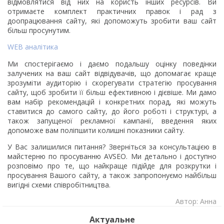
відмовлятися від них на користь інших ресурсів. Ви
отримаєте комплект практичних правок і рад з
доопрацювання сайту, які допоможуть зробити ваш сайт
більш просунутим.
WEB аналітика
Ми спостерігаємо і даємо подальшу оцінку поведінки
залучених на ваш сайт відвідувачів, що допомагає краще
зрозуміти аудиторію і скорегувати стратегію просування
сайту, щоб зробити її більш ефективною і дієвіше. Ми дамо
вам набір рекомендацій і конкретних порад, які можуть
ставитися до самого сайту, до його роботі і структурі, а
також запущеної рекламної кампанії, введення яких
допоможе вам поліпшити колишні показники сайту.
У Вас залишилися питання? Зверніться за консультацією в
майстерню по просуванню AVSEO. Ми детально і доступно
розповімо про те, що найкраще підійде для розкрутки і
просування Вашого сайту, а також запропонуємо найбільш
вигідні схеми співробітництва.
Автор: Анна
Актуальне