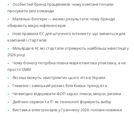
Особистий бренд працівників: чому компанії почали
просувати свої команди
Маленькі блогери — великі результати: чому бренди
обирають мікро-інфлюенсерів
Нові правила ЄС для штучного інтелекту: що зміниться для
компаній і стартапів
Мільярди в AI: які стартапи отримують найбільші інвестиції у
2026 році
Чому бізнесу потрібна повна маркетингова упаковка, а не
просто SMM
Які ніші можуть «вистрілити» цього літа в Україні
Глемпінг і заміський релакс біля Києва: тренд літа
Чи вигідно відкривати ФОП зараз: плюси, мінуси, ризики
Дейтинг-сервіси та IT: як технології формують вибір
Виставка електрокарів у Гуанчжоу 2026: головні новинки