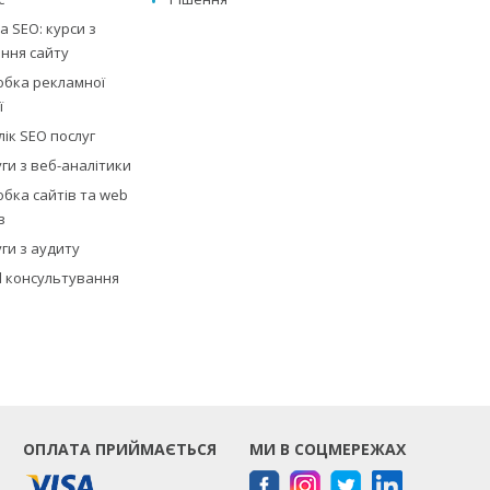
 SEO: курси з
ння сайту
обка рекламної
ї
ік SEO послуг
ги з веб-аналітики
бка сайтів та web
в
ги з аудиту
al консультування
ОПЛАТА ПРИЙМАЄТЬСЯ
МИ В СОЦМЕРЕЖАХ