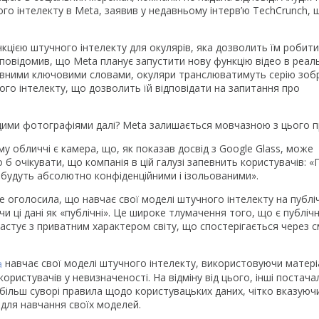
го інтелекту в Meta, заявив у недавньому інтерв’ю TechCrunch, 
цією штучного інтелекту для окулярів, яка дозволить їм робити
повідомив, що Meta планує запустити нову функцію відео в реа
 певними ключовими словами, окуляри транслюватимуть серію зо
ого інтелекту, що дозволить їй відповідати на запитання про
 цими фотографіями далі? Meta залишається мовчазною з цього п
у обличчі є камера, що, як показав досвід з Google Glass, може
очікувати, що компанія в цій галузі запевнить користувачів: «Г
 будуть абсолютно конфіденційними і ізольованими».
же оголосила, що навчає свої моделі штучного інтелекту на публі
чи ці дані як «публічні». Це широке тлумачення того, що є публіч
астує з приватним характером світу, що спостерігається через с
a
навчає свої моделі штучного інтелекту, використовуючи матері
 користувачів у невизначеності. На відміну від цього, інші постач
ь більш суворі правила щодо користувацьких даних, чітко вказуюч
в для навчання своїх моделей.