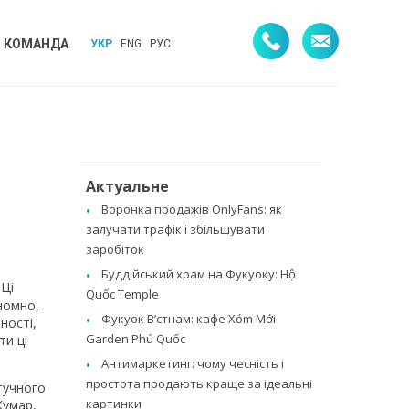
КОМАНДА
УКР
ENG
РУС
Актуальне
Воронка продажів OnlyFans: як
залучати трафік і збільшувати
заробіток
Буддійський храм на Фукуоку: Hộ
 Ці
Quốc Temple
номно,
Фукуок В’єтнам: кафе Xóm Mới
ності,
Garden Phú Quốc
ти ці
Антимаркетинг: чому чесність і
простота продають краще за ідеальні
тучного
картинки
Кумар,