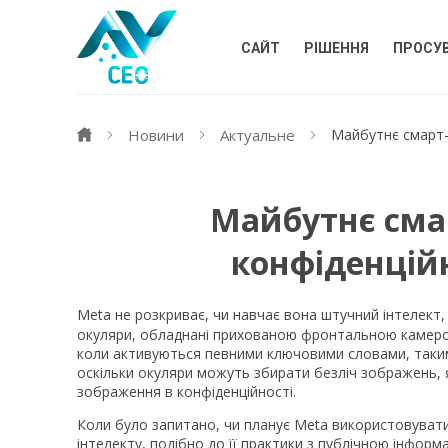
САЙТ
РІШЕННЯ
ПРОСУ
Новини
Актуальне
Майбутнє смарт-о
Майбутнє сма
конфіденційн
Meta не розкриває, чи навчає вона штучний інтелект
окуляри, обладнані прихованою фронтальною камеро
коли активуються певними ключовими словами, таким
оскільки окуляри можуть збирати безліч зображень, як
зображення в конфіденційності.
Коли було запитано, чи планує Meta використовуват
інтелекту, подібно до її практики з публічною інформ