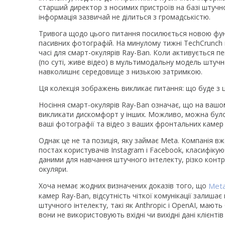
старший директор з носимих пристроїв на базі штучно
інформація зазвичай не ділиться з громадськістю.
Тривога щодо цього питання посилюється новою функ
пасивних фотографій. На минулому тижні TechCrunch 
часі для смарт-окулярів Ray-Ban. Коли активується
(по суті, живе відео) в мультимодальну модель штучн
навколишнє середовище з низькою затримкою.
Ця колекція зображень викликає питання: що буде з
Носіння смарт-окулярів Ray-Ban означає, що на вашом
викликати дискомфорт у інших. Можливо, можна було б 
ваші фотографії та відео з ваших фронтальних камер
Однак це не та позиція, яку займає Meta. Компанія в
постах користувачів Instagram і Facebook, класифікую
даними для навчання штучного інтелекту, різко контр
окуляри.
Хоча немає жодних визначених доказів того, що
Met
камер Ray-Ban, відсутність чіткої комунікації залишає
штучного інтелекту, такі як Anthropic і OpenAI, мают
вони не використовують вхідні чи вихідні дані клієнті