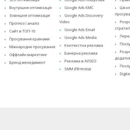
Внутрішня оптимізація
Google Ads КМС
Школа
просува
Зовнішня оптимізація
Google Ads Discovery
Video
Розр
Прогноз і аналіз
стратегі
Google Ads Email
Сайт в ТОП-10
Перел
Google Ads Media
Просування країнами
Послу
Контекстна реклама
Міжнародне просування
Розро
Банерна реклама
Оффлайн маркетинг
додаткі
Реклама в AVSEO
Бренд менеджмент
Послу
SMM (FB+Insta)
Digit