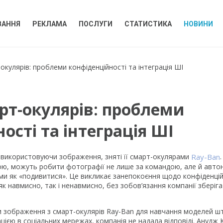
ВАННЯ
РЕКЛАМА
ПОСЛУГИ
СТАТИСТИКА
НОВИНИ
кулярів: проблеми конфіденційності та інтеграція ШІ
рт-окулярів: проблеми
ості та інтеграція ШІ
, використовуючи зображення, зняті її смарт-окулярами
Ray-Ban
.
ю, можуть робити фотографії не лише за командою, але й авто
и як «подивитися». Це викликає занепокоєння щодо конфіденцій
 навмисно, так і ненавмисно, без зобов’язання компанії зберіга
и зображення з смарт-окулярів Ray-Ban для навчання моделей ш
ацією в соціальних мережах, компанія не надала відповіді. Анудж 