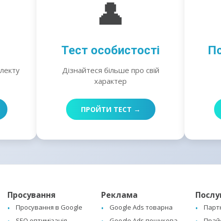
👤
Тест особистості
Пс
електу
Дізнайтеся більше про свій
характер
ПРОЙТИ ТЕСТ →
Просування
Реклама
Послу
Просування в Google
Google Ads товарна
Парт
SEO оптимізація
Google Ads пошукова
Прай