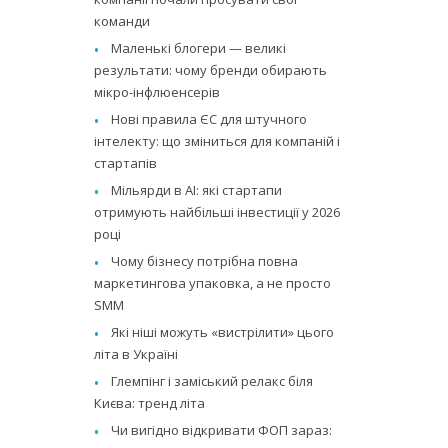
команди
Маленькі блогери — великі
результати: чому бренди обирають
мікро-інфлюенсерів
Нові правила ЄС для штучного
інтелекту: що зміниться для компаній і
стартапів
Мільярди в AI: які стартапи
отримують найбільші інвестиції у 2026
році
Чому бізнесу потрібна повна
маркетингова упаковка, а не просто
SMM
Які ніші можуть «вистрілити» цього
літа в Україні
Глемпінг і заміський релакс біля
Києва: тренд літа
Чи вигідно відкривати ФОП зараз: