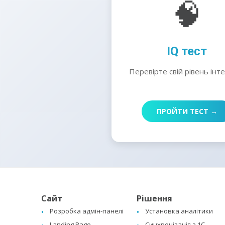
🧠
IQ тест
Перевірте свій рівень інт
ПРОЙТИ ТЕСТ →
Сайт
Рішення
Розробка адмін-панелі
Установка аналітики
Landing Page
Синхронізація з 1C