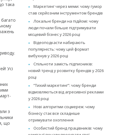
що така
Маркетинг через меми: чому гумор
став серйозним інструментом брендів
 багато
Локальні бренди на підйомі: чому
льному
люди почали більше підтримувати
бражень
місцевий бізнес у 2026 році
Відеоподкасти набирають
популярність: чому цей формат
риводу.
вибухнув у 2026 році
Спільноти замість підписників:
ей! Усі
новий тренд у розвитку брендів у 2026
році
чних
“Тихий маркетинг”: чому бренди
ними
відмовляються від агресивної реклами
март-
у 2026 році
Нові алгоритми соцмереж: чому
али з
бізнесу стає все складніше
альники
отримувати охоплення
и, що
Особистий бренд працівників: чому
компанії почали просувати свої