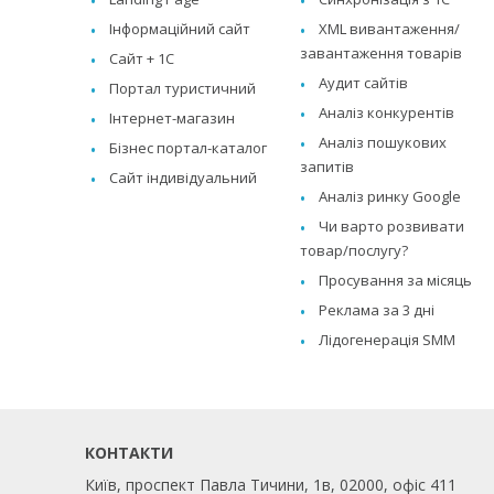
Інформаційний сайт
XML вивантаження/
завантаження товарів
Сайт + 1C
Аудит сайтів
Портал туристичний
Аналіз конкурентів
Інтернет-магазин
Аналіз пошукових
Бізнес портал-каталог
запитів
Сайт індивідуальний
Аналіз ринку Google
Чи варто розвивати
товар/послугу?
Просування за місяць
Реклама за 3 дні
Лідогенерація SMM
КОНТАКТИ
Київ, проспект Павла Тичини, 1в, 02000, офіс 411