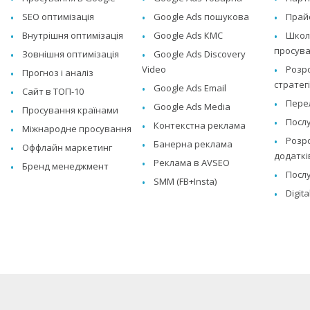
SEO оптимізація
Google Ads пошукова
Прай
Внутрішня оптимізація
Google Ads КМС
Школа
просува
Зовнішня оптимізація
Google Ads Discovery
Video
Розр
Прогноз і аналіз
стратегі
Google Ads Email
Сайт в ТОП-10
Перел
Google Ads Media
Просування країнами
Послу
Контекстна реклама
Міжнародне просування
Розро
Банерна реклама
Оффлайн маркетинг
додаткі
Реклама в AVSEO
Бренд менеджмент
Послу
SMM (FB+Insta)
Digit