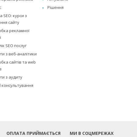
с
Рішення
 SEO: курси з
ння сайту
обка рекламної
ї
ік SEO послуг
ги з веб-аналітики
бка сайтів та web
в
ги з аудиту
al консультування
ОПЛАТА ПРИЙМАЄТЬСЯ
МИ В СОЦМЕРЕЖАХ