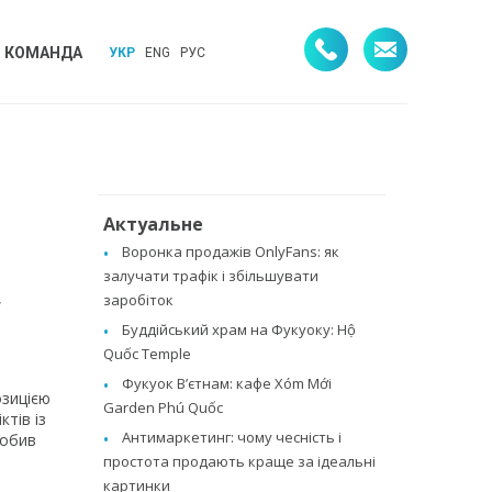
КОМАНДА
УКР
ENG
РУС
Актуальне
Воронка продажів OnlyFans: як
залучати трафік і збільшувати
,
заробіток
Буддійський храм на Фукуоку: Hộ
Quốc Temple
Фукуок В’єтнам: кафе Xóm Mới
озицією
Garden Phú Quốc
тів із
Антимаркетинг: чому чесність і
робив
простота продають краще за ідеальні
картинки