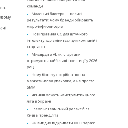
команди
ва.
Маленькі блогери — великі
ровому
результати: чому бренди обирають
мікро-інфлюенсерів
ачі
Нові правила ЄС для штучного
інтелекту: що зміниться для компаній і
стартапів
Мільярди в AI: які стартапи
отримують найбільші інвестиції у 2026
році
Чому бізнесу потрібна повна
маркетингова упаковка, а не просто
SMM
Які ніші можуть «вистрілити» цього
літа в Україні
Глемпінг і заміський релакс біля
Києва: тренд літа
Чи вигідно відкривати ФОП зараз: