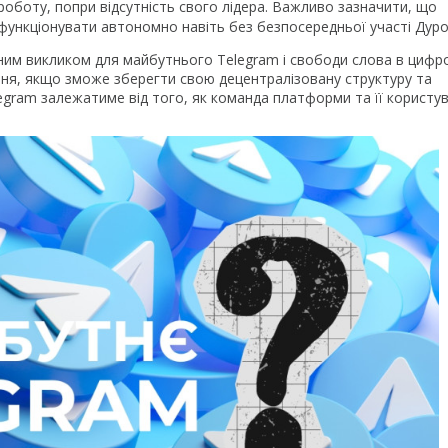
роботу, попри відсутність свого лідера. Важливо зазначити, що
нкціонувати автономно навіть без безпосередньої участі Дуро
озним викликом для майбутнього Telegram і свободи слова в циф
ння, якщо зможе зберегти свою децентралізовану структуру та
egram залежатиме від того, як команда платформи та її користув