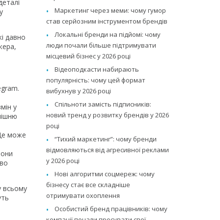
деталі
Маркетинг через меми: чому гумор
у
став серйозним інструментом брендів
Локальні бренди на підйомі: чому
кі давно
люди почали більше підтримувати
жера,
місцевий бізнес у 2026 році
Відеоподкасти набирають
популярність: чому цей формат
egram.
вибухнув у 2026 році
Спільноти замість підписників:
мін у
новий тренд у розвитку брендів у 2026
нішню
році
 Це може
“Тихий маркетинг”: чому бренди
відмовляються від агресивної реклами
йони
у 2026 році
тво
Нові алгоритми соцмереж: чому
бізнесу стає все складніше
у всьому
отримувати охоплення
уть
Особистий бренд працівників: чому
компанії почали просувати свої