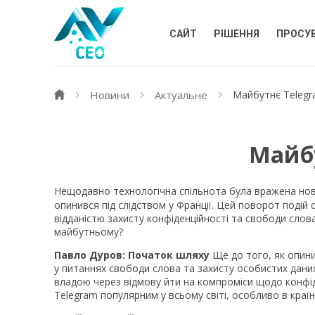
САЙТ
РІШЕННЯ
ПРОСУ
Новини
Актуальне
Майбутнє Teleg
Майб
Нещодавно технологічна спільнота була вражена но
опинився під слідством у Франції. Цей поворот поді
відданістю захисту конфіденційності та свободи слов
майбутньому?
Павло Дуров: Початок шляху
Ще до того, як опини
у питаннях свободи слова та захисту особистих даних.
владою через відмову йти на компроміси щодо конфід
Telegram популярним у всьому світі, особливо в краї