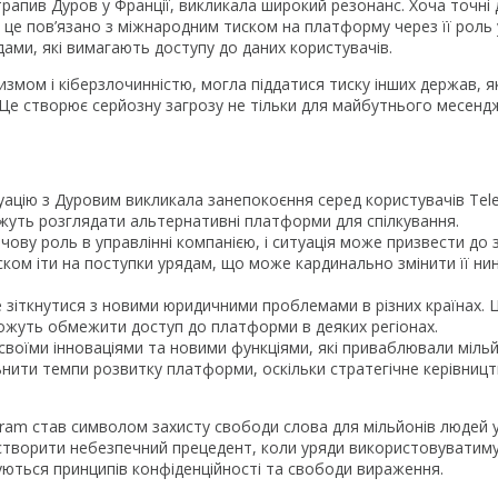
трапив Дуров у Франції, викликала широкий резонанс. Хоча точні 
це пов’язано з міжнародним тиском на платформу через її роль 
дами, які вимагають доступу до даних користувачів.
ризмом і кіберзлочинністю, могла піддатися тиску інших держав, я
Це створює серйозну загрозу не тільки для майбутнього месенд
ацію з Дуровим викликала занепокоєння серед користувачів Tel
ожуть розглядати альтернативні платформи для спілкування.
ову роль в управлінні компанією, і ситуація може призвести до з
ском іти на поступки урядам, що може кардинально змінити її ни
зіткнутися з новими юридичними проблемами в різних країнах.
 можуть обмежити доступ до платформи в деяких регіонах.
своїми інноваціями та новими функціями, які приваблювали міль
ьнити темпи розвитку платформи, оскільки стратегічне керівниц
ram став символом захисту свободи слова для мільйонів людей 
же створити небезпечний прецедент, коли уряди використовуватим
муються принципів конфіденційності та свободи вираження.