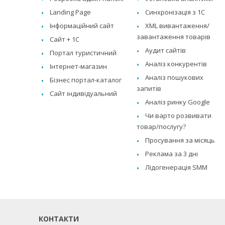
Landing Page
Синхронізація з 1C
Інформаційний сайт
XML вивантаження/
завантаження товарів
Сайт + 1C
Аудит сайтів
Портал туристичний
Аналіз конкурентів
Інтернет-магазин
Аналіз пошукових
Бізнес портал-каталог
запитів
Сайт індивідуальний
Аналіз ринку Google
Чи варто розвивати
товар/послугу?
Просування за місяць
Реклама за 3 дні
Лідогенерація SMM
КОНТАКТИ