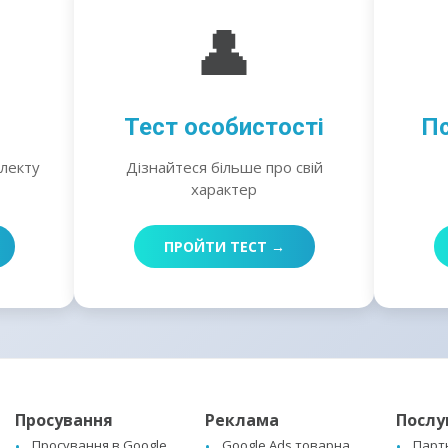
👤
Тест особистості
Пс
електу
Дізнайтеся більше про свій
характер
ПРОЙТИ ТЕСТ →
Просування
Реклама
Послу
Просування в Google
Google Ads товарна
Парт