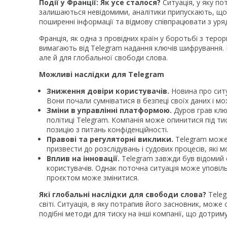
Події у Франції: Як усе сталося?
Ситуація, у яку по
залишаються невідомими, аналітики припускають, що 
поширенні інформації та відмову співпрацювати з уря
Франція, як одна з провідних країн у боротьбі з теро
вимагають від Telegram надання ключів шифрування. 
але й для глобальної свободи слова.
Можливі наслідки для Telegram
Зниження довіри користувачів.
Новина про ситу
Вони почали сумніватися в безпеці своїх даних і м
Зміни в управлінні платформою.
Дуров грав ключ
політиці Telegram. Компанія може опинитися під ти
позицію з питань конфіденційності.
Правові та регуляторні виклики.
Telegram може 
призвести до розслідувань і судових процесів, які
Вплив на інновації.
Telegram завжди був відомий 
користувачів. Однак поточна ситуація може уповіл
проєктом може змінитися.
Які глобальні наслідки для свободи слова?
Teleg
світі. Ситуація, в яку потрапив його засновник, мо
подібні методи для тиску на інші компанії, що дотри