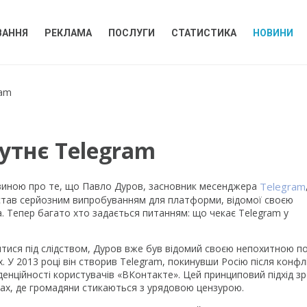
ВАННЯ
РЕКЛАМА
ПОСЛУГИ
СТАТИСТИКА
НОВИНИ
ram
утнє Telegram
виною про те, що Павло Дуров, засновник месенджера
Telegram
й став серйозним випробуванням для платформи, відомої своєю
а. Тепер багато хто задається питанням: що чекає Telegram у
тися під слідством, Дуров вже був відомий своєю непохитною п
 У 2013 році він створив Telegram, покинувши Росію після конфлік
енційності користувачів «ВКонтакте». Цей принциповий підхід з
нах, де громадяни стикаються з урядовою цензурою.