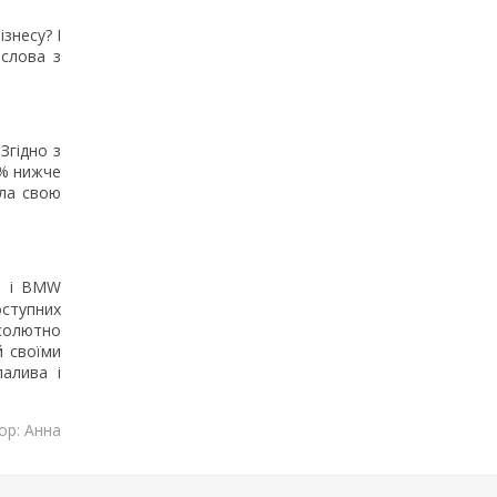
знесу? І
 слова з
Згідно з
8% нижче
ела свою
e і BMW
оступних
бсолютно
й своїми
палива і
ор: Анна