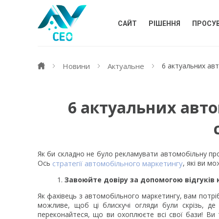
САЙТ
РІШЕННЯ
ПРОСУ
Новини
Актуальне
6 актуальних ав
6 актуальних авт
Як би складно не було рекламувати автомобільну проми
Ось
стратегії автомобільного маркетингу
, які ви м
Завоюйте довіру за допомогою відгуків к
Як фахівець з автомобільного маркетингу, вам потріб
можливе, щоб ці блискучі огляди були скрізь, де
переконайтеся, що ви охоплюєте всі свої бази! Ви т