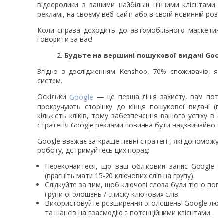
відеоролики з вашими найбільш цінними клієнтами і
рекламі, на своєму веб-сайті або в своїй новинній роз
Коли справа доходить до автомобільного маркетин
говорити за вас!
Будьте на вершині пошукової видачі Go
Згідно з дослідженням Kenshoo, 70% споживачів, 
систем.
Оскільки
Google
— це перша лінія захисту, вам по
прокручують сторінку до кінця пошукової видачі (
кількість кліків, тому забезпечення вашого успіху
стратегія Google реклами повинна бути надзвичайн
Google вважає за краще певні стратегії, які допомож
роботу, дотримуйтесь цих порад:
Переконайтеся, що ваш обліковий запис Google 
(прагніть мати 15-20 ключових слів на групу).
Слідкуйте за тим, щоб ключові слова були тісно по
групи оголошень / списку ключових слів.
Використовуйте розширення оголошень! Google люб
та шансів на взаємодію з потенційними клієнтами.