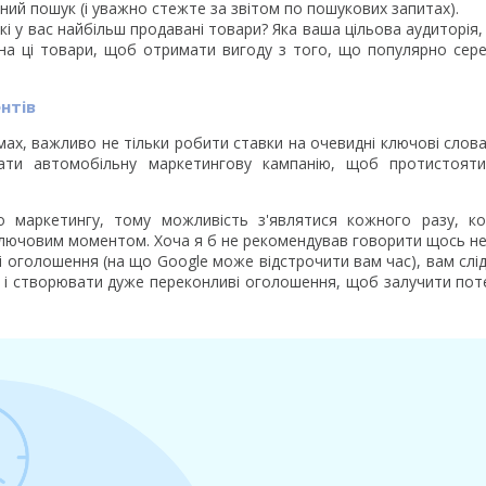
ий пошук (і уважно стежте за звітом по пошукових запитах).
і у вас найбільш продавані товари? Яка ваша цільова аудиторія
 на ці товари, щоб отримати вигоду з того, що популярно сер
нтів
х, важливо не тільки робити ставки на очевидні ключові слова,
вати автомобільну маркетингову кампанію, щоб протистоят
о маркетингу, тому можливість з'являтися кожного разу, ко
 ключовим моментом. Хоча я б не рекомендував говорити щось н
і оголошення (на що Google може відстрочити вам час), вам слі
в і створювати дуже переконливі оголошення, щоб залучити пот