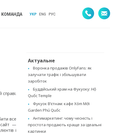
КОМАНДА
УКР
ENG
РУС
Актуальне
Воронка продажів OnlyFans: як
залучати трафік і збільшувати
заробіток
Буддійський храм на Фукуоку: Hộ
 справі.
Quốc Temple
Фукуок В’єтнам: кафе Xóm Mới
Garden Phú Quốc
Антимаркетинг: чому чесність і
бити все
б-сайт —
простота продають краще за ідеальні
ієнтів і
картинки