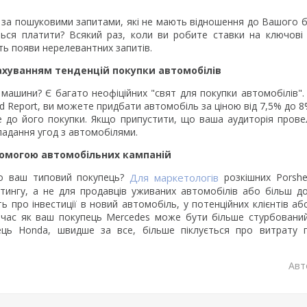
за пошуковими запитами, які не мають відношення до Вашого бі
ься платити? Всякий раз, коли ви робите ставки на ключові
ть появи нерелевантних запитів.
ахуванням тенденцій покупки автомобілів
ашини? Є багато неофіційних "свят для покупки автомобілів". 
ld Report, ви можете придбати автомобіль за ціною від 7,5% до 
те до його покупки. Якщо припустити, що ваша аудиторія пров
кладання угод з автомобілями.
помогою автомобільних кампаній
то ваш типовий покупець?
Для маркетологів
розкішних Porsh
тингу, а не для продавців уживаних автомобілів або більш д
ть про інвестиції в новий автомобіль, у потенційних клієнтів а
й час як ваш покупець Mercedes може бути більше стурбовани
пець Honda, швидше за все, більше піклується про витрату 
Авт