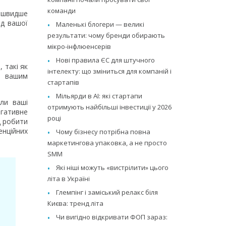
команди
, швидше
ед вашої
Маленькі блогери — великі
результати: чому бренди обирають
мікро-інфлюенсерів
Нові правила ЄС для штучного
 такі як
інтелекту: що зміниться для компаній і
и вашим
стартапів
Мільярди в AI: які стартапи
ли ваші
отримують найбільші інвестиції у 2026
егативне
році
д робити
енційних
Чому бізнесу потрібна повна
маркетингова упаковка, а не просто
SMM
Які ніші можуть «вистрілити» цього
літа в Україні
Глемпінг і заміський релакс біля
Києва: тренд літа
Чи вигідно відкривати ФОП зараз: