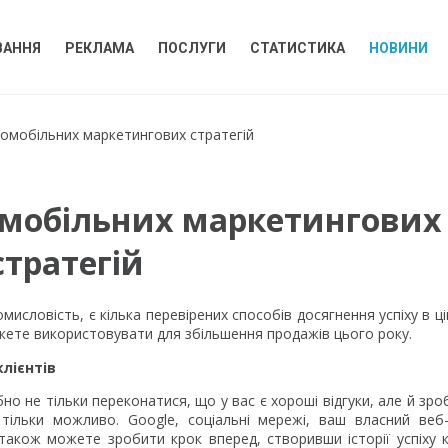
ВАННЯ
РЕКЛАМА
ПОСЛУГИ
СТАТИСТИКА
НОВИНИ
томобільних маркетингових стратегій
омобільних маркетингових
стратегій
словість, є кілька перевірених способів досягнення успіху в цій
ожете використовувати для збільшення продажів цього року.
лієнтів
но не тільки переконатися, що у вас є хороші відгуки, але й зро
 тільки можливо. Google, соціальні мережі, ваш власний ве
акож можете зробити крок вперед, створивши історії успіху кл