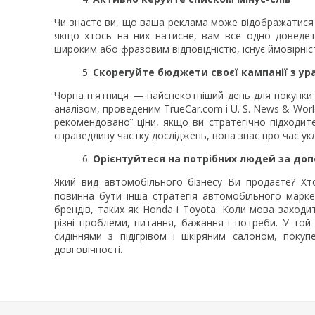
Чи знаєте ви, що ваша реклама може відображатися 
якщо хтось на них натисне, вам все одно доведет
широким або фразовим відповідністю, існує ймовірніс
Скорегуйте бюджети своєї кампанії з ур
Чорна п'ятниця — найспекотніший день для покупки м
аналізом, проведеним TrueCar.com і U. S. News & Wor
рекомендованої ціни, якщо ви стратегічно підходи
справедливу частку досліджень, вона знає про час у
Орієнтуйтеся на потрібних людей за до
Який вид автомобільного бізнесу Ви продаєте? Х
повинна бути інша стратегія автомобільного марке
брендів, таких як Honda і Toyota. Коли мова заходи
різні проблеми, питання, бажання і потреби. У то
сидіннями з підігрівом і шкіряним салоном, поку
довговічності.