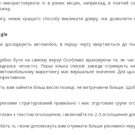
 використовувати їх в різних місцях, наприклад, в платній со
силці.
гу, немає кращого способу викликати довіру, ніж дозволити 
ogle
які досліджують автомобілі, в першу чергу звертаються до п
трібно бути на самому верху! Особливо враховуючи те, як ча
підказка: нечасто). Перші кілька списків завжди отримують н
 в автомобільному маркетингу має вирішальне значення. Для ць
о ефективною.
уть вам зайняти більш високі позиції, не витрачаючи більше. Що
реклами структурований правильно і має згуртовані групи о
в'язані з текстом оголошення, і включайте по 2-3 оголошення дл
ить їх, і вони допоможуть вам отримати більше рекламної нер