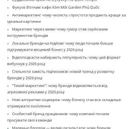
Фукуок В’єтнам: кафе Xóm Mới Garden Phú Quốc
Антимаркетинг: чому чесність і простота продають краще за
ідеальні картинки
Маркетинг через меми: чому гумор став серйозним
інструментом брендів
Локальні бренди на підйомі: чому люди почали більше
підтримувати місцевий бізнес у 2026 році
Відеоподкасти набирають популярність: чому цей формат
вибухнув у 2026 році
Спільноти замість підписників: новий тренд у розвитку
брендів у 2026 році
“Тихий маркетинг”: чому бренди відмовляються від
агресивної реклами у 2026 році
Нові алгоритми соцмереж: чому бізнесу стає все складніше
отримувати охоплення
Особистий бренд працівників: чому компанії почали
просувати свої команди
Маленькі блогери — великі результати: чому бренди