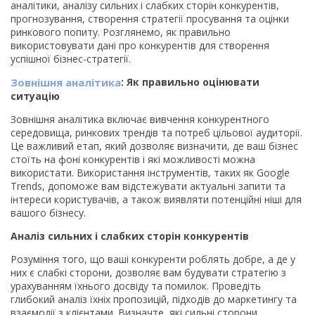
аналітики, аналізу сильних і слабких сторін конкурентів,
прогнозування, створення стратегії просування та оцінки
ринкового попиту. Розглянемо, як правильно
використовувати дані про конкурентів для створення
успішної бізнес-стратегії.
Зовнішня аналітика
: Як правильно оцінювати
ситуацію
Зовнішня аналітика включає вивчення конкурентного
середовища, ринкових трендів та потреб цільової аудиторії.
Це важливий етап, який дозволяє визначити, де ваш бізнес
стоїть на фоні конкурентів і які можливості можна
використати. Використання інструментів, таких як Google
Trends, допоможе вам відстежувати актуальні запити та
інтереси користувачів, а також виявляти потенційні ніші для
вашого бізнесу.
Аналіз сильних і слабких сторін конкурентів
Розуміння того, що ваші конкуренти роблять добре, а де у
них є слабкі сторони, дозволяє вам будувати стратегію з
урахуванням їхнього досвіду та помилок. Проведіть
глибокий аналіз їхніх пропозицій, підходів до маркетингу та
взаємодії з клієнтами. Визначте, які сильні сторони