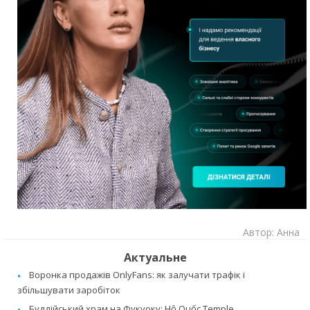
Автор: Анна
Актуальне
Воронка продажів OnlyFans: як залучати трафік і
збільшувати заробіток
Буддійський храм на Фукуоку: Hộ Quốc Temple