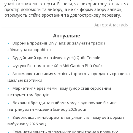
увазі та зниженню тертя. Бізнеси, які використовують чат як
простір допомоги та вибору, а не як форму збору заявок,
отримують стійке зростання та довгострокову перевагу.
Автор: Анастасія
Актуальне
Воронка продажів OnlyFans: як залучати трафік і
збільшувати заробіток
Буддійський храм на Фукуоку: Hộ Quốc Temple
Фукуок В’єтнам: кафе Xóm Mới Garden Phú Quốc
Антимаркетинг: чому чесність і простота продають краще за
ідеальні картинки
Маркетинг через меми: чому гумор став серйозним
інструментом брендів
Локальні бренди на підйомі: чому люди почали більше
підтримувати місцевий бізнес у 2026 році
Відеоподкасти набирають популярність: чому цей формат
вибухнув у 2026 році
Спільноти замість підписників: новий тренд у розвитку