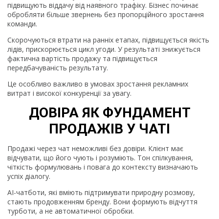
підвищують віддачу від наявного трафіку. Бізнес починає
обробляти більше звернень без пропорційного зростання
команди.
Скорочуються втрати на ранніх етапах, підвищується якість
лідів, прискорюється цикл угоди. У результаті знижується
фактична вартість продажу та підвищується
передбачуваність результату.
Це особливо важливо в умовах зростання рекламних
витрат і високої конкуренції за увагу.
ДОВІРА ЯК ФУНДАМЕНТ
ПРОДАЖІВ У ЧАТІ
Продажі через чат неможливі без довіри. Клієнт має
відчувати, що його чують і розуміють. Тон спілкування,
чіткість формулювань і повага до контексту визначають
успіх діалогу.
AI-чатботи, які вміють підтримувати природну розмову,
стають продовженням бренду. Вони формують відчуття
турботи, а не автоматичної обробки.