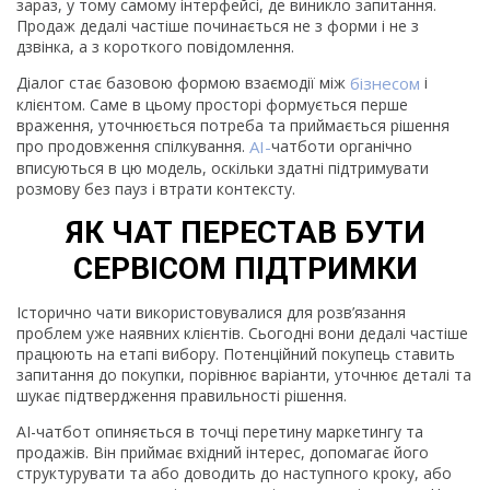
зараз, у тому самому інтерфейсі, де виникло запитання.
Продаж дедалі частіше починається не з форми і не з
дзвінка, а з короткого повідомлення.
Діалог стає базовою формою взаємодії між
бізнесом
і
клієнтом. Саме в цьому просторі формується перше
враження, уточнюється потреба та приймається рішення
про продовження спілкування.
AI-
чатботи органічно
вписуються в цю модель, оскільки здатні підтримувати
розмову без пауз і втрати контексту.
ЯК ЧАТ ПЕРЕСТАВ БУТИ
СЕРВІСОМ ПІДТРИМКИ
Історично чати використовувалися для розв’язання
проблем уже наявних клієнтів. Сьогодні вони дедалі частіше
працюють на етапі вибору. Потенційний покупець ставить
запитання до покупки, порівнює варіанти, уточнює деталі та
шукає підтвердження правильності рішення.
AI-чатбот опиняється в точці перетину маркетингу та
продажів. Він приймає вхідний інтерес, допомагає його
структурувати та або доводить до наступного кроку, або