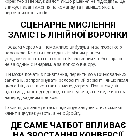
коректно завершує діалог, якщо рішення не підходить. Це
знижує навантаження на команду та підвищує якість
первинних контактів.
СЦЕНАРНЕ МИСЛЕННЯ
ЗАМІСТЬ ЛІНІЙНОЇ ВОРОНКИ
Продажі через чат неможливо вибудувати за жорсткою
воронкою. Клієнти приходять із різним рівнем
усвідомленості та готовності. Ефективний чатбот працює
не за одним сценарієм, а за логікою вибору.
Він може почати з привітання, перейти до уточнювальних
запитань, запропонувати релевантний варіант і лише після
цього ініціювати контакт із менеджером. При цьому він
адаптує діалог під відповіді користувача, а не веде його за
наперед заданим шляхом.
Такий підхід знижує тиск і підвищує залученість, оскільки
клієнт відчуває участь, а не обробку.
ДЕ САМЕ ЧАТБОТ ВПЛИВАЄ
НА ЗРОСТАННЯ КОНВЕРСІЇ