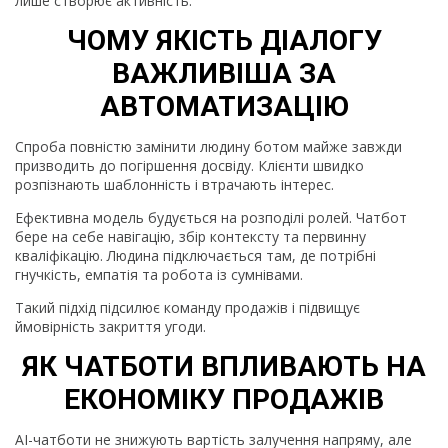
лише створює активність.
ЧОМУ ЯКІСТЬ ДІАЛОГУ
ВАЖЛИВІША ЗА
АВТОМАТИЗАЦІЮ
Спроба повністю замінити людину ботом майже завжди
призводить до погіршення досвіду. Клієнти швидко
розпізнають шаблонність і втрачають інтерес.
Ефективна модель будується на розподілі ролей. Чатбот
бере на себе навігацію, збір контексту та первинну
кваліфікацію. Людина підключається там, де потрібні
гнучкість, емпатія та робота із сумнівами.
Такий підхід підсилює команду продажів і підвищує
ймовірність закриття угоди.
ЯК ЧАТБОТИ ВПЛИВАЮТЬ НА
ЕКОНОМІКУ ПРОДАЖІВ
AI-чатботи не знижують вартість залучення напряму, але