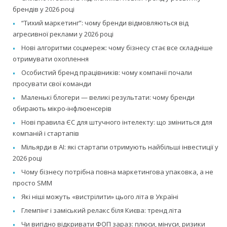
брендів у 2026 році
“Тихий маркетинг”: чому бренди відмовляються від
агресивної реклами у 2026 році
Нові алгоритми соцмереж: чому бізнесу стає все складніше
отримувати охоплення
Особистий бренд працівників: чому компанії почали
просувати свої команди
Маленькі блогери — великі результати: чому бренди
обирають мікро-інфлюенсерів
Нові правила ЄС для штучного інтелекту: що зміниться для
компаній і стартапів
Мільярди в AI: які стартапи отримують найбільші інвестиції у
2026 році
Чому бізнесу потрібна повна маркетингова упаковка, а не
просто SMM
Які ніші можуть «вистрілити» цього літа в Україні
Глемпінг і заміський релакс біля Києва: тренд літа
Чи вигідно відкривати ФОП зараз: плюси, мінуси, ризики