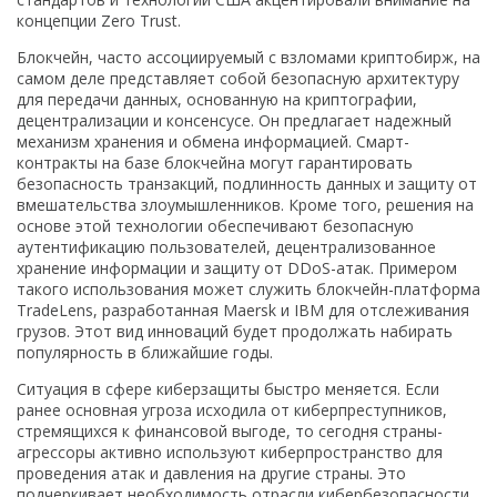
концепции Zero Trust.
Блокчейн, часто ассоциируемый с взломами криптобирж, на
самом деле представляет собой безопасную архитектуру
для передачи данных, основанную на криптографии,
децентрализации и консенсусе. Он предлагает надежный
механизм хранения и обмена информацией. Смарт-
контракты на базе блокчейна могут гарантировать
безопасность транзакций, подлинность данных и защиту от
вмешательства злоумышленников. Кроме того, решения на
основе этой технологии обеспечивают безопасную
аутентификацию пользователей, децентрализованное
хранение информации и защиту от DDoS-атак. Примером
такого использования может служить блокчейн-платформа
TradeLens, разработанная Maersk и IBM для отслеживания
грузов. Этот вид инноваций будет продолжать набирать
популярность в ближайшие годы.
Ситуация в сфере киберзащиты быстро меняется. Если
ранее основная угроза исходила от киберпреступников,
стремящихся к финансовой выгоде, то сегодня страны-
агрессоры активно используют киберпространство для
проведения атак и давления на другие страны. Это
подчеркивает необходимость отрасли кибербезопасности