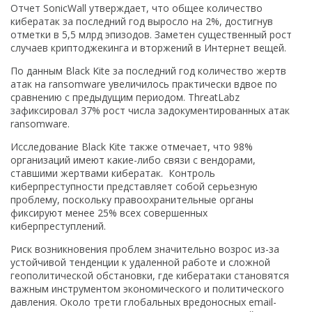
Отчет SonicWall утверждает, что общее количество
кибератак за последний год выросло на 2%, достигнув
отметки в 5,5 млрд эпизодов. Заметен существенный рост
случаев криптоджекинга и вторжений в Интернет вещей.
По данным Black Kite за последний год количество жертв
атак на ransomware увеличилось практически вдвое по
сравнению с предыдущим периодом. ThreatLabz
зафиксировал 37% рост числа задокументированных атак
ransomware.
Исследование Black Kite также отмечает, что 98%
организаций имеют какие-либо связи с вендорами,
ставшими жертвами кибератак. Контроль
киберпреступности представляет собой серьезную
проблему, поскольку правоохранительные органы
фиксируют менее 25% всех совершенных
киберпреступлений.
Риск возникновения проблем значительно возрос из-за
устойчивой тенденции к удаленной работе и сложной
геополитической обстановки, где кибератаки становятся
важным инструментом экономического и политического
давления. Около трети глобальных вредоносных email-