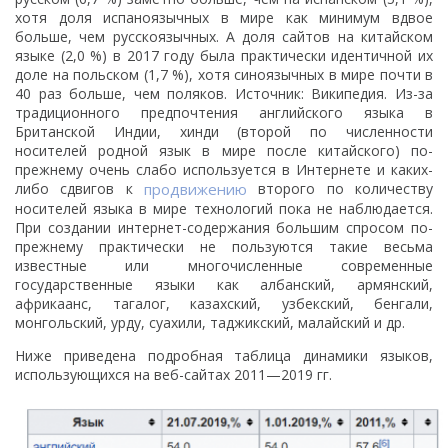
хотя доля испаноязычных в мире как минимум вдвое
больше, чем русскоязычных. А доля сайтов на китайском
языке (2,0 %) в 2017 году была практически идентичной их
доле на польском (1,7 %), хотя синоязычных в мире почти в
40 раз больше, чем поляков. Источник: Википедия. Из-за
традиционного предпочтения английского языка в
Британской Индии, хинди (второй по численности
носителей родной язык в мире после китайского) по-
прежнему очень слабо используется в Интернете и каких-
либо сдвигов к
продвижению
второго по количеству
носителей языка в мире технологий пока не наблюдается.
При создании интернет-содержания большим спросом по-
прежнему практически не пользуются такие весьма
известные или многочисленные современные
государственные языки как албанский, армянский,
африкаанс, тагалог, казахский, узбекский, бенгали,
монгольский, урду, суахили, таджикский, малайский и др.
Ниже приведена подробная таблица динамики языков,
использующихся на веб-сайтах 2011—2019 гг.