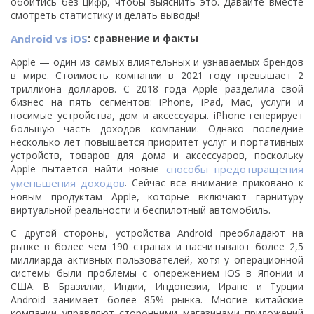
обойтись без цифр, чтобы выяснить это. Давайте вместе
смотреть статистику и делать выводы!
Android vs iOS
: сравнение и факты
Apple — один из самых влиятельных и узнаваемых брендов
в мире. Стоимость компании в 2021 году превышает 2
триллиона долларов. С 2018 года Apple разделила свой
бизнес на пять сегментов: iPhone, iPad, Mac, услуги и
носимые устройства, дом и аксессуары. iPhone генерирует
большую часть доходов компании. Однако последние
несколько лет повышается приоритет услуг и портативных
устройств, товаров для дома и аксессуаров, поскольку
Apple пытается найти новые
способы предотвращения
уменьшения доходов
. Сейчас все внимание приковано к
новым продуктам Apple, которые включают гарнитуру
виртуальной реальности и беспилотный автомобиль.
С другой стороны, устройства Android преобладают на
рынке в более чем 190 странах и насчитывают более 2,5
миллиарда активных пользователей, хотя у операционной
системы были проблемы с опережением iOS в Японии и
США. В Бразилии, Индии, Индонезии, Иране и Турции
Android занимает более 85% рынка. Многие китайские
компании управляют сторонними магазинами приложений