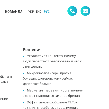
КОМАНДА
УКР
ENG
РУС
Решения
Усталость от контента: почему
люди перестают реагировать и что с
этим делать
Микроинфлюенсеры против
й, то в
больших блогеров: кому сейчас
 сама
доверяют больше
Маркетинг через личность: почему
эксперт становится сильнее бренда
щение
Эффективное сообщение TikTok:
как клип способствует увеличению