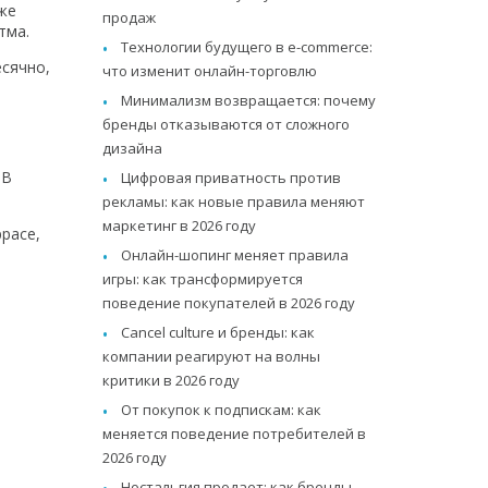
Уже
продаж
тма.
Технологии будущего в e-commerce:
есячно,
что изменит онлайн-торговлю
Минимализм возвращается: почему
бренды отказываются от сложного
дизайна
 В
Цифровая приватность против
рекламы: как новые правила меняют
маркетинг в 2026 году
расе,
Онлайн-шопинг меняет правила
игры: как трансформируется
поведение покупателей в 2026 году
Cancel culture и бренды: как
компании реагируют на волны
критики в 2026 году
От покупок к подпискам: как
меняется поведение потребителей в
2026 году
Ностальгия продает: как бренды