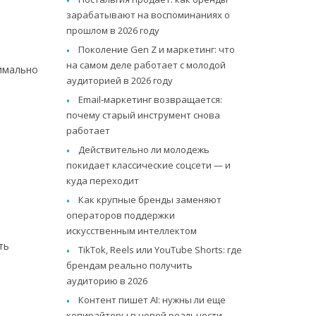
зарабатывают на воспоминаниях о
прошлом в 2026 году
Поколение Gen Z и маркетинг: что
на самом деле работает с молодой
симально
аудиторией в 2026 году
Email-маркетинг возвращается:
почему старый инструмент снова
работает
Действительно ли молодежь
покидает классические соцсети — и
куда переходит
Как крупные бренды заменяют
операторов поддержки
искусственным интеллектом
ть
TikTok, Reels или YouTube Shorts: где
брендам реально получить
аудиторию в 2026
Контент пишет AI: нужны ли еще
копирайтеры в новой реальности