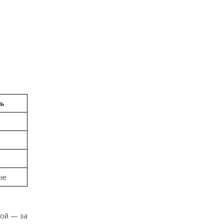
ть
ые
мой — за