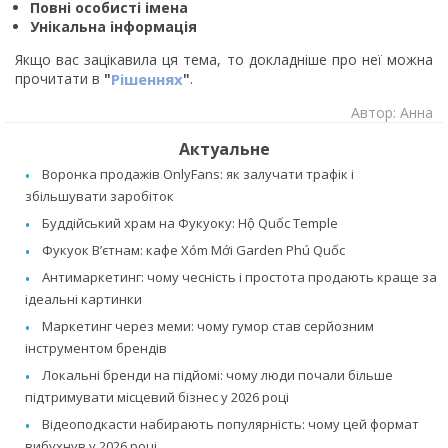
Повні особисті імена
Унікальна інформація
Якщо вас зацікавила ця тема, то докладніше про неї можна
прочитати в
"
Рішеннях
"
.
Автор: Анна
Актуальне
Воронка продажів OnlyFans: як залучати трафік і
збільшувати заробіток
Буддійський храм на Фукуоку: Hộ Quốc Temple
Фукуок В’єтнам: кафе Xóm Mới Garden Phú Quốc
Антимаркетинг: чому чесність і простота продають краще за
ідеальні картинки
Маркетинг через меми: чому гумор став серйозним
інструментом брендів
Локальні бренди на підйомі: чому люди почали більше
підтримувати місцевий бізнес у 2026 році
Відеоподкасти набирають популярність: чому цей формат
вибухнув у 2026 році