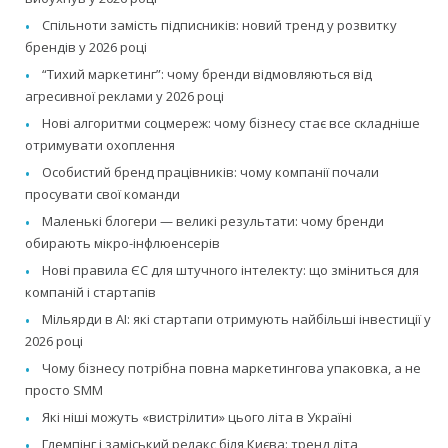
Спільноти замість підписників: новий тренд у розвитку
брендів у 2026 році
“Тихий маркетинг”: чому бренди відмовляються від
агресивної реклами у 2026 році
Нові алгоритми соцмереж: чому бізнесу стає все складніше
отримувати охоплення
Особистий бренд працівників: чому компанії почали
просувати свої команди
Маленькі блогери — великі результати: чому бренди
обирають мікро-інфлюенсерів
Нові правила ЄС для штучного інтелекту: що зміниться для
компаній і стартапів
Мільярди в AI: які стартапи отримують найбільші інвестиції у
2026 році
Чому бізнесу потрібна повна маркетингова упаковка, а не
просто SMM
Які ніші можуть «вистрілити» цього літа в Україні
Глемпінг і заміський релакс біля Києва: тренд літа