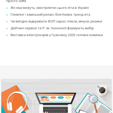
просто SMM
Які ніші можуть «вистрілити» цього літа в Україні
Глемпінг і заміський релакс біля Києва: тренд літа
Чи вигідно відкривати ФОП зараз: плюси, мінуси, ризики
Дейтинг-сервіси та IT: як технології формують вибір
Виставка електрокарів у Гуанчжоу 2026: головні новинки