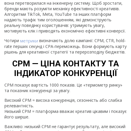
вона перетворилася на інженерну систему. Щоб зростати,
бренди мають розуміти механіку ефективності креативів.
Алгоритми TikTok, Meta, YouTube та інших платформ
надають трафік тим оголошенням, які демонструють
реальну поведінку користувачів: утримують увагу,
мотивують клік і приводять економічно ефективні конверсії.
Чотири
метрики
визначають долю кампанії: CPM, CTR, hold-
rate перших секунд і CPA-переможець. Вони формують карту
рішень для креативної стратегії та перерозподілу бюджетів.
CPM — ЦІНА КОНТАКТУ ТА
ІНДИКАТОР КОНКУРЕНЦІЇ
CPM показує вартість 1000 показів. Це «термометр ринку»
та показник конкуренції за увагу.
Високий CPM = висока конкуренція, сезонність або слабка
релевантність.
Низький CPM = платформа вважає креатив цікавим і показує
його ширше.
Важливо: низький CPM не гарантує результату, але високий