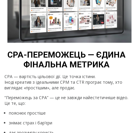
CPA-ПЕРЕМОЖЕЦЬ — ЄДИНА
ФІНАЛЬНА МЕТРИКА
CPA — вартість цільової дії. Це точка істини.
Іноді креатив з ідеальними CPM та CTR програє тому, хто
виглядає «простішим», але продає.
“Переможець за CPA” — це не завжди найестетичніше відео.
Це те, що:
пояснює простіше
знімає страх і бар’єри
дає зрозумілу користь