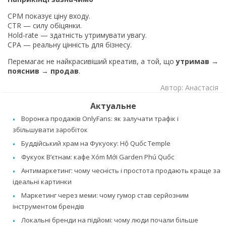
CPM показує ціну входу.
CTR — силу обіцянки.
Hold-rate — здатність утримувати увагу.
CPA — реальну цінність для бізнесу.
Перемагає не найкрасивіший креатив, а той, що
утримав →
пояснив → продав
.
Автор: Анастасія
Актуальне
Воронка продажів OnlyFans: як залучати трафік і
збільшувати заробіток
Буддійський храм на Фукуоку: Hộ Quốc Temple
Фукуок В’єтнам: кафе Xóm Mới Garden Phú Quốc
Антимаркетинг: чому чесність і простота продають краще за
ідеальні картинки
Маркетинг через меми: чому гумор став серйозним
інструментом брендів
Локальні бренди на підйомі: чому люди почали більше