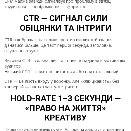
CPM майже завжди сигналізує про проблему в зв’язці
«аудиторія — повідомлення — формат».
CTR — СИГНАЛ СИЛИ
ОБІЦЯНКИ ТА ІНТРИГИ
CTR відображає, наскільки креатив викликає бажання
дізнатися більше. Це тест першої секунди, заголовка,
візуального хука.
Високий CTR = сильна ідея та точне попадання в мотивацію
аудиторії.
Низький CTR = сюжет не читається або надто загальний.
CTR — це якість входу у воронку. Але «клік-цікавість» без
конверсій — пастка vanity-метриков.
HOLD-RATE 1–3 СЕКУНДИ —
«ПРАВО НА ЖИТТЯ»
КРЕАТИВУ
Перші секунди вирішують усе. Алгоритм аналізує утримання