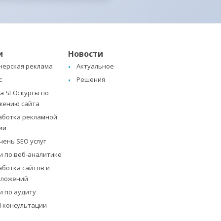
и
Новости
нерская реклама
Актуальное
с
Решения
 SEO: курсы по
жению сайта
аботка рекламной
ии
чень SEO услуг
и по веб-аналитике
аботка сайтов и
иложений
и по аудиту
al консультации