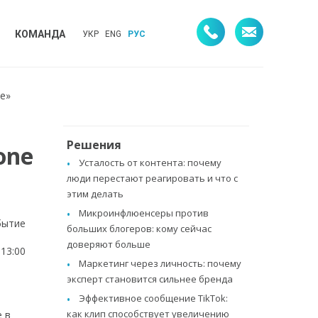
КОМАНДА
УКР
ENG
РУС
me»
Решения
one
Усталость от контента: почему
люди перестают реагировать и что с
этим делать
Микроинфлюенсеры против
бытие
больших блогеров: кому сейчас
доверяют больше
13:00
Маркетинг через личность: почему
эксперт становится сильнее бренда
Эффективное сообщение TikTok:
как клип способствует увеличению
е в