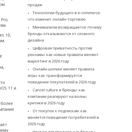
ном
продаж
Технологии будущего в e-commerce:
что изменит онлайн-торговлю
Pro.
ям.
Минимализм возвращается: почему
бренды отказываются от сложного
es 10,
дизайна
ым.
Цифровая приватность против
рекламы: как новые правила меняют
е
маркетинг в 2026 году
на,
Онлайн-шопинг меняет правила
игры: как трансформируется
поведение покупателей в 2026 году
что
hOS 11 и
Cancel culture и бренды: как
компании реагируют на волны
критики в 2026 году
 более
омпания
От покупок к подпискам: как
меняется поведение потребителей в
2026 году
щает
чему
Ностальгия продает: как бренды