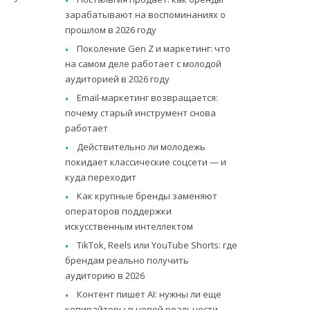
зарабатывают на воспоминаниях о
прошлом в 2026 году
Поколение Gen Z и маркетинг: что
на самом деле работает с молодой
аудиторией в 2026 году
Email-маркетинг возвращается:
почему старый инструмент снова
работает
Действительно ли молодежь
покидает классические соцсети — и
куда переходит
Как крупные бренды заменяют
операторов поддержки
искусственным интеллектом
TikTok, Reels или YouTube Shorts: где
брендам реально получить
аудиторию в 2026
Контент пишет AI: нужны ли еще
копирайтеры в новой реальности