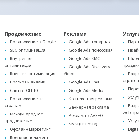
Продвижение
Реклама
Услуг
Продвижение в Google
Google Ads товарная
Парт
SEO оптимизация
Google Ads поисковая
Прай
Внутренняя
Google Ads КМС
Школа
оптимизация
продви
Google Ads Discovery
Внешняя оптимизация
Video
Разр
стратег
Прогноз и анализ
Google Ads Email
Пере
Сайт в ТОП-10
Google Ads Media
Услуг
Продвижение по
Контекстная реклама
странам
Разр
Баннерная реклама
web пр
Международное
Реклама в AVSEO
продвижение
Услуг
SMM (FB+Insta)
Оффлайн маркетинг
Digit
Бренд менеджмент