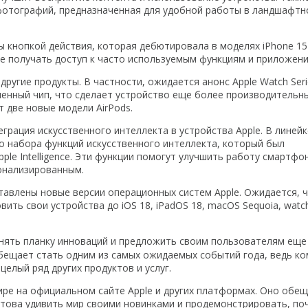
 фотографий, предназначенная для удобной работы в ландшафт
ы кнопкой действия, которая дебютировала в моделях iPhone 15 
е получать доступ к часто используемым функциям и приложени
другие продукты. В частности, ожидается анонс Apple Watch Seri
ленный чип, что сделает устройство еще более производительн
 две новые модели AirPods.
грация искусственного интеллекта в устройства Apple. В линейк
о набора функций искусственного интеллекта, который был
ple Intelligence. Эти функции помогут улучшить работу смартфо
онализированным.
тавлены новые версии операционных систем Apple. Ожидается, 
ить свои устройства до iOS 18, iPadOS 18, macOS Sequoia, watc
нять планку инноваций и предложить своим пользователям еще
бещает стать одним из самых ожидаемых событий года, ведь к
целый ряд других продуктов и услуг.
ре на официальном сайте Apple и других платформах. Оно обе
отова удивить мир своими новинками и продемонстрировать, по