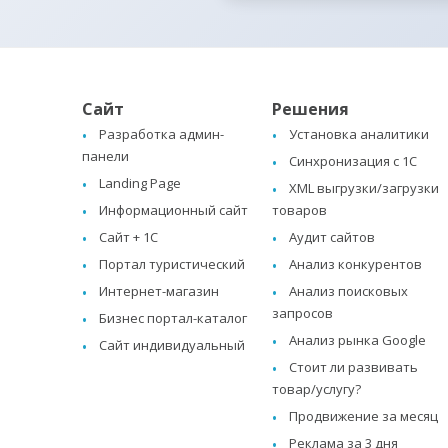
Сайт
Решения
Разработка админ-
Установка аналитики
панели
Синхронизация с 1C
Landing Page
XML выгрузки/загрузки
Информационный сайт
товаров
Сайт + 1C
Аудит сайтов
Портал туристический
Анализ конкурентов
Интернет-магазин
Анализ поисковых
запросов
Бизнес портал-каталог
Анализ рынка Google
Сайт индивидуальный
Стоит ли развивать
товар/услугу?
Продвижение за месяц
Реклама за 3 дня